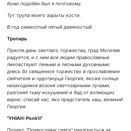
Коню подобен был я почтовому.
Тут трупа моего зарыты кости.
В год семисотый пятый девяностый.
Тропарь
Приспе день светлаго торжества, град Могилев
радуется, и с ним вси людие православные
ликовствуют пеньми и песньми духовными:
днесь бо священное торжество в прославлении
святителя и чудотворца Георгия, якоже солнце
незаходимое возсия светозарными лучами,
разгоняя тьму искушений и бед от вопиющих
верно: спасай нас, яко предстатель наш, великий
Георгие.
"УНІАН-Релігії"
Проект "Православні свята" реалізується за