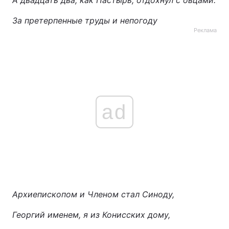
А двадцать два, как Пастырь, отдохнул с овцами.
За претерпенные труды и непогоду
Реклама
ad
Архиепископом и Членом стал Синоду,
Георгий именем, я из Конисских дому,