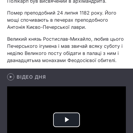
Полікарп був висвячений в архімандрита.
Помер преподобний 24 липня 1182 року. Його
мощі спочивають в печерах преподобного
Головна
Війна
Антонія Києво-Печерської лаври.
Великий князь Ростислав-Михайло, любив цього
Україна
Політика
Печерського ігумена і мав звичай всяку суботу і
Економіка
Світ
неділю Великого посту обідати в палаці з ним і
дванадцятьма монахами Феодосієвої обителі.
Спорт
Наука
ВІДЕО ДНЯ
Техно і зв'язок
Лайт
Зброя
Інциденти
Здоров'я
Туризм
Цікавинки
Погода
Play
Екологія
Регіони