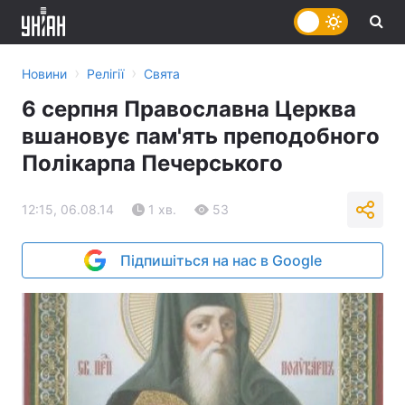
›
›
Новини
Релігії
Свята
6 серпня Православна Церква
вшановує пам'ять преподобного
Полікарпа Печерського
12:15, 06.08.14
1 хв.
53
Підпишіться на нас в Google