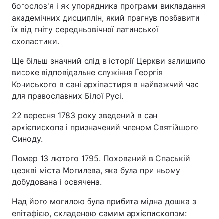
богослов'я і як упорядника програми викладання
академічних дисциплін, який прагнув позбавити
їх від гніту середньовічної латинської
схоластики.
Ще більш значний слід в історії Церкви залишило
високе відповідальне служіння Георгія
Кониського в сані архіпастиря в найважчий час
для православних Білої Русі.
22 вересня 1783 року зведений в сан
архієпископа і призначений членом Святійшого
Синоду.
Помер 13 лютого 1795. Похований в Спаській
церкві міста Могилева, яка була при ньому
добудована і освячена.
Над його могилою була прибита мідна дошка з
епітафією, складеною самим архієпископом: