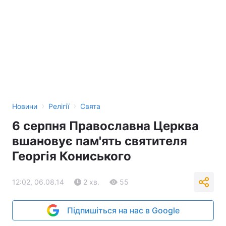
›
›
Новини
Релігії
Свята
6 серпня Православна Церква
вшановує пам'ять святителя
Георгія Кониського
12:02, 06.08.14
2 хв.
55
Підпишіться на нас в Google