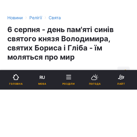
›
›
Новини
Релігії
Свята
6 серпня - день пам'яті синів
святого князя Володимира,
святих Бориса і Гліба - їм
моляться про мир
11:54, 06.08.14
4 хв.
61
RU
МОВА
ГОЛОВНА
РОЗДІЛИ
ПОГОДА
ЛАЙТ
Підпишіться на нас в Google