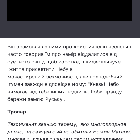
Video
Лонгріди
Відео з Youtube
Статті
Інтерв'ю
Думки
Він розмовляв з ними про християнські чесноти і
часто говорив їм про намір віддалитися від
Архів
Вакансії
суєтного світу, щоб коротке, швидкоплинуче
життя присвятити Небу в
Контакти
монастирській безмовності, але преподобний
ігумен завжди відповідав йому: "Князь! Небо
Послуги
вимагає від тебе інших подвигів. Роби правду і
бережи землю Руську".
Тропар
Тезоименит званию твоему, яко многоплодное
древо, насажден сый во обители Божия Матере,
многая и чудная тщанием твоим исправления