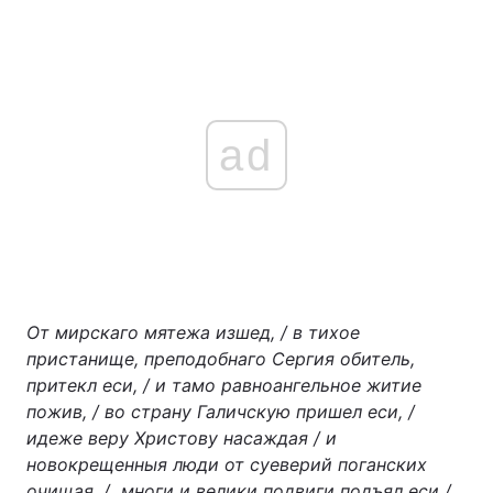
ad
От мирскаго мятежа изшед, / в тихое
пристанище, преподобнаго Сергия обитель,
притекл еси, / и тамо равноангельное житие
пожив, / во страну Галичскую пришел еси, /
идеже веру Христову насаждая / и
новокрещенныя люди от суеверий поганских
очищая, / многи и велики подвиги подъял еси /