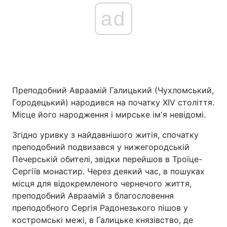
ad
Преподобний Авраамій Галицький (Чухломський,
Городецький) народився на початку ХIV століття.
Місце його народження і мирське ім'я невідомі.
Згідно уривку з найдавнішого житія, спочатку
преподобний подвизався у нижегородській
Печерській обителі, звідки перейшов в Троїце-
Сергіїв монастир. Через деякий час, в пошуках
місця для відокремленого чернечого життя,
преподобний Авраамій з благословення
преподобного Сергія Радонезького пішов у
костромські межі, в Галицьке князівство, де