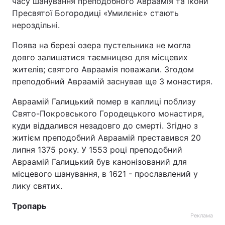
часу шанування преподобного Авраамія та ікони
Пресвятої Богородиці «Умилєніє» стають
нероздільні.
Поява на березі озера пустельника не могла
довго залишатися таємницею для місцевих
жителів; святого Авраамія поважали. Згодом
преподобний Авраамій заснував ще 3 монастиря.
Авраамій Галицький помер в каплиці поблизу
Свято-Покровського Городецького монастиря,
куди віддалився незадовго до смерті. Згідно з
житієм преподобний Авраамій преставився 20
липня 1375 року. У 1553 році преподобний
Авраамій Галицький був канонізований для
місцевого шанування, в 1621 - прославлений у
лику святих.
Тропарь
Реклама