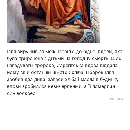
Ілля вирушив за межі Ізраїлю до бідної вдови, яка
була приречена з дітьми на голодну смерть. Щоб
нагодувати пророка, Сарептська вдова віддала
йому свій останній шматок хліба. Пророк Ілля
зробив два дива: запаси хліба і масла в будинку
вдови зробилися невичерпними, а її померлий
син воскрес.
Реклама