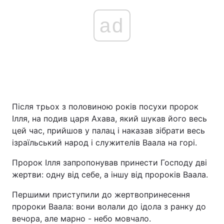
ad
Після трьох з половиною років посухи пророк
Ілля, на подив царя Ахава, який шукав його весь
цей час, прийшов у палац і наказав зібрати весь
ізраїльський народ і служителів Ваала на горі.
Пророк Ілля запропонував принести Господу дві
жертви: одну від себе, а іншу від пророків Ваала.
Першими приступили до жертвопринесення
пророки Ваала: вони волали до ідола з ранку до
вечора, але марно - небо мовчало.