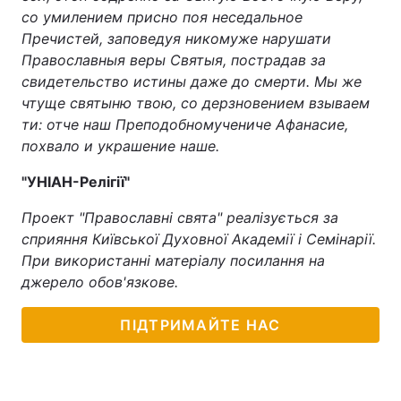
со умилением присно поя неседальное
Пречистей, заповедуя никомуже нарушати
Православныя веры Святыя, пострадав за
свидетельство истины даже до смерти. Мы же
чтуще святыню твою, со дерзновением взываем
ти: отче наш Преподобномучениче Афанасие,
похвало и украшение наше.
"УНІАН-Релігії"
Проект "Православні свята" реалізується за
сприяння Київської Духовної Академії і Семінарії.
При використанні матеріалу посилання на
джерело обов'язкове.
ПІДТРИМАЙТЕ НАС