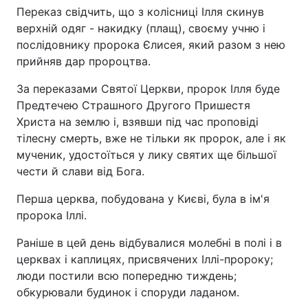
Переказ свідчить, що з колісниці Ілля скинув
верхній одяг - накидку (плащ), своєму учню і
послідовнику пророка Єлисея, який разом з нею
прийняв дар пророцтва.
За переказами Святої Церкви, пророк Ілля буде
Предтечею Страшного Другого Пришестя
Христа на землю і, взявши під час проповіді
тілесну смерть, вже не тільки як пророк, але і як
мученик, удостоїться у лику святих ще більшої
чести й слави від Бога.
Перша церква, побудована у Києві, була в ім'я
пророка Іллі.
Раніше в цей день відбувалися молебні в полі і в
церквах і каплицях, присвячених Іллі-пророку;
люди постили всю попередню тиждень;
обкурювали будинок і споруди ладаном.