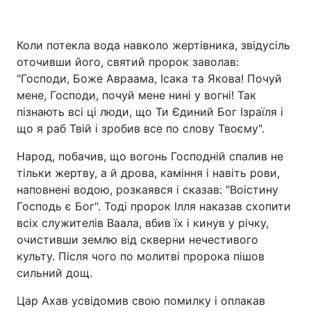
Коли потекла вода навколо жертівника, звідусіль
оточивши його, святий пророк заволав:
"Господи, Боже Авраама, Ісака та Якова! Почуй
мене, Господи, почуй мене нині у вогні! Так
пізнають всі ці люди, що Ти Єдиний Бог Ізраїля і
що я раб Твій і зробив все по слову Твоєму".
Народ, побачив, що вогонь Господній спалив не
тільки жертву, а й дрова, каміння і навіть рови,
наповнені водою, розкаявся і сказав: "Воістину
Господь є Бог". Тоді пророк Ілля наказав схопити
всіх служителів Ваала, вбив їх і кинув у річку,
очистивши землю від скверни нечестивого
культу. Після чого по молитві пророка пішов
сильний дощ.
Цар Ахав усвідомив свою помилку і оплакав