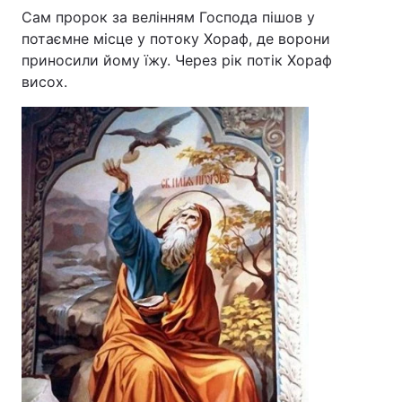
Сам пророк за велінням Господа пішов у
потаємне місце у потоку Хораф, де ворони
приносили йому їжу. Через рік потік Хораф
висох.