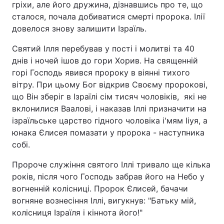
гріхи, але його дружина, дізнавшись про те, що
сталося, почала добиватися смерті пророка. Ілії
довелося знову залишити Ізраїль.
Святий Ілля перебував у пості і молитві та 40
днів і ночей ішов до гори Хорив. На священній
горі Господь явився пророку в віянні тихого
вітру. При цьому Бог відкрив Своєму пророкові,
що Він зберіг в Ізраїлі сім тисяч чоловіків, які не
вклонилися Ваалові, і наказав Іллі призначити на
ізраїльське царство гідного чоловіка і'мям Ііуя, а
юнака Єлисея помазати у пророка - наступника
собі.
Пророче служіння святого Іллі тривало ще кілька
років, після чого Господь забрав його на Небо у
вогненній колісниці. Пророк Єлисей, бачачи
вогняне вознесіння Іллі, вигукнув: "Батьку мій,
колісниця Ізраїля і кіннота його!"