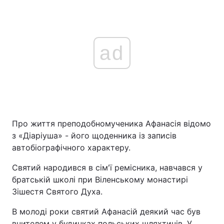
ad
Про життя преподобномученика Афанасія відомо
з «Діаріуша» - його щоденника із записів
автобіографічного характеру.
Святий народився в сім'ї ремісника, навчався у
братській школі при Віленському монастирі
Зішестя Святого Духа.
В молоді роки святий Афанасій деякий час був
вчителем у будинках польських шляхтичів. У