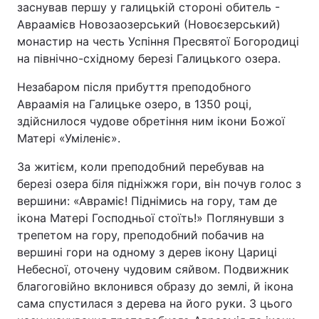
заснував першу у галицькій стороні обитель -
Авраамієв Новозаозерський (Новоєзерський)
монастир на честь Успіння Пресвятої Богородиці
на північно-східному березі Галицького озера.
Незабаром після прибуття преподобного
Авраамія на Галицьке озеро, в 1350 році,
здійснилося чудове обретіння ним ікони Божої
Матері «Уміленіє».
За житієм, коли преподобний перебував на
березі озера біля підніжжя гори, він почув голос з
вершини: «Авраміє! Піднімись на гору, там де
ікона Матері Господньої стоїть!» Поглянувши з
трепетом на гору, преподобний побачив на
вершині гори на одному з дерев ікону Цариці
Небесної, оточену чудовим сяйвом. Подвижник
благоговійно вклонився образу до землі, й ікона
сама спустилася з дерева на його руки. З цього