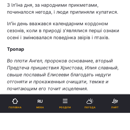
З Іл'їна дня, за народними прикметами,
починалося негода, і люди припиняли купатися.
Іл'їн день вважався календарним кордоном
сезонів, коли в природі з'являлися перші ознаки
осені і змінювалася поведінка звірів і птахів.
Тропар
Во плоти Ангел, пророков основание, вторый
Предтеча пришествия Христова, Илия славный,
свыше пославый Елисееви благодать недуги
отгоняти и прокаженныя очищати, темже и
почитающим его точит исцеления.
"УНІАН-Релігії"
RU
МОВА
ГОЛОВНА
РОЗДІЛИ
ПОГОДА
ЛАЙТ
Проект "Православні свята" реалізується за
сприяння Київської Духовної Академії і Семінарії.
При використанні матеріалу посилання на