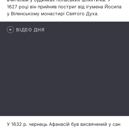
1627 році він прийняв постриг від ігумена Йосипа
у Віленському монастирі Святого Духа.
Головна
Війна
ВІДЕО ДНЯ
Україна
Політика
Економіка
Світ
Спорт
Наука
Техно і зв'язок
Лайт
Зброя
Інциденти
Здоров'я
Туризм
Цікавинки
Погода
У 1632 р. чернець Афанасій був висвячений у сан
Екологія
Регіони