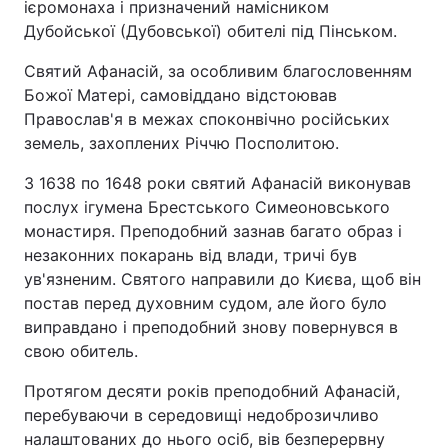
ієромонаха і призначений намісником
Дубойської (Дубовської) обителі під Пінськом.
Лонгріди
Святий Афанасій, за особливим благословенням
Божої Матері, самовіддано відстоював
Відео з Youtube
Статті
Православ'я в межах споконвічно російських
Інтерв'ю
Думки
земель, захоплених Річчю Посполитою.
З 1638 по 1648 роки святий Афанасій виконував
Архів
Вакансії
послух ігумена Брестського Симеоновського
Контакти
монастиря. Преподобний зазнав багато образ і
незаконних покарань від влади, тричі був
Послуги
ув'язненим. Святого направили до Києва, щоб він
постав перед духовним судом, але його було
виправдано і преподобний знову повернувся в
свою обитель.
Протягом десяти років преподобний Афанасій,
перебуваючи в середовищі недоброзичливо
налаштованих до нього осіб, вів безперервну