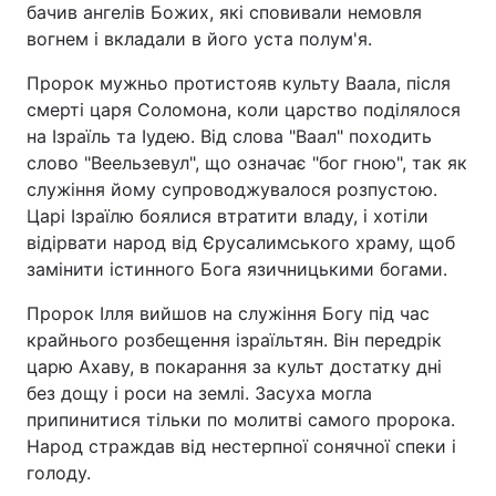
бачив ангелів Божих, які сповивали немовля
вогнем і вкладали в його уста полум'я.
Пророк мужньо протистояв культу Ваала, після
смерті царя Соломона, коли царство поділялося
на Ізраїль та Іудею. Від слова "Ваал" походить
слово "Веельзевул", що означає "бог гною", так як
служіння йому супроводжувалося розпустою.
Царі Ізраїлю боялися втратити владу, і хотіли
відірвати народ від Єрусалимського храму, щоб
замінити істинного Бога язичницькими богами.
Пророк Ілля вийшов на служіння Богу під час
крайнього розбещення ізраїльтян. Він передрік
царю Ахаву, в покарання за культ достатку дні
без дощу і роси на землі. Засуха могла
припинитися тільки по молитві самого пророка.
Народ страждав від нестерпної сонячної спеки і
голоду.