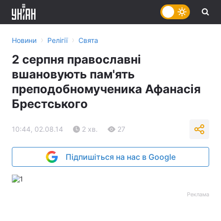
›
›
Новини
Релігії
Свята
2 серпня православні
вшановують пам'ять
преподобномученика Афанасія
Брестського
10:44, 02.08.14
2 хв.
27
Підпишіться на нас в Google
Реклама