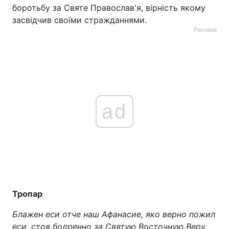
боротьбу за Святе Православ'я, вірність якому
Тема оформлення
засвідчив своїми стражданнями.
Реклама
ad
Тропар
Блажен еси отче наш Афанасие, яко верно пожил
еси, стоя бодренно за Святую Восточную Веру,