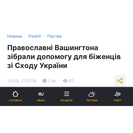
›
›
Новини
Релігії
Паства
Православні Вашингтона
зібрали допомогу для біженців
зі Сходу України
16:59, 31.07.14
1 хв.
92
RU
Підпишіться на нас в Google
МОВА
ГОЛОВНА
РОЗДІЛИ
ПОГОДА
ЛАЙТ
Реклама