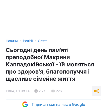
›
›
Новини
Релігії
Свята
Сьогодні день пам'яті
преподобної Макрини
Каппадокійської - їй моляться
про здоров'я, благополуччя і
щасливе сімейне життя
11:04, 01.08.14
2 хв.
226
Підпишіться на нас в Google