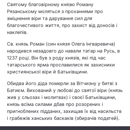
Святому благовірному князю Роману
Рязанському моляться з проханнями про
зміцнення віри та дарування сил для
благочестивого життя, про захист від доносів і
Головна
Війна
наклепів.
Україна
Політика
Св. князь Роман (син князя Олега Інгваревича)
народився незадовго до навали татар на Русь, в
Економіка
Світ
1237 році. Він був з роду князів, які під час
Спорт
Наука
татарського ярма прославилися як захисники
християнської віри й Батьківщини.
Техно і зв'язок
Лайт
Обидва його діда померли за Вітчизну у битві з
Зброя
Інциденти
Батиєм. Вихований у любові до святої віри (князь
жив у сльозах і молитвах) і своєї Батьківщини,
Здоров'я
Туризм
князь всіма силами дбав про розорених і
пригноблених підданих, захищав їх від насильств
Цікавинки
Погода
і грабежів ханських баскаків (збирачів податей).
Екологія
Регіони