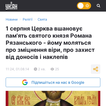
›
›
Новини
Релігії
Свята
1 серпня Церква вшановує
пам'ять святого князя Романа
Рязанського - йому моляться
про зміцнення віри, про захист
від доносів і наклепів
11:24, 01.08.14
2 хв.
25
Підпишіться на нас в Google