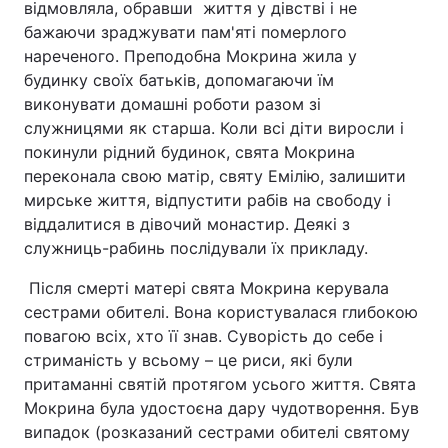
відмовляла, обравши життя у дівстві і не
бажаючи зраджувати пам'яті померлого
нареченого. Преподобна Мокрина жила у
будинку своїх батьків, допомагаючи їм
виконувати домашні роботи разом зі
служницями як старша. Коли всі діти виросли і
покинули рідний будинок, свята Мокрина
переконала свою матір, святу Емілію, залишити
мирське життя, відпустити рабів на свободу і
віддалитися в дівочий монастир. Деякі з
служниць-рабинь послідували їх прикладу.
Після смерті матері свята Мокрина керувала
сестрами обителі. Вона користувалася глибокою
повагою всіх, хто її знав. Суворість до себе і
стриманість у всьому – це риси, які були
притаманні святій протягом усього життя. Свята
Мокрина була удостоєна дару чудотворення. Був
випадок (розказаний сестрами обителі святому