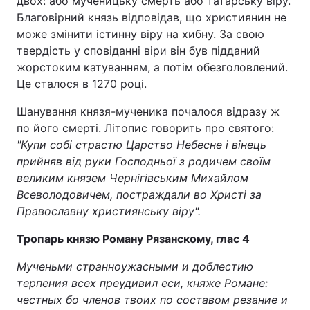
двох: або мученицьку смерть або татарську віру.
Благовірний князь відповідав, що християнин не
Тема оформлення
може змінити істинну віру на хибну. За свою
твердість у сповіданні віри він був підданий
жорстоким катуванням, а потім обезголовлений.
Це сталося в 1270 році.
Шанування князя-мученика почалося відразу ж
по його смерті. Літопис говорить про святого:
"Купи собі страстю Царство Небесне і вінець
прийняв від руки Господньої з родичем своїм
великим князем Чернігівським Михайлом
Всеволодовичем, постраждали во Христі за
Православну християнську віру".
Тропарь князю Роману Рязанскому, глас 4
Мученьми странноужасными и доблестию
терпения всех преудивил еси, княже Романе:
честных бо членов твоих по составом резание и