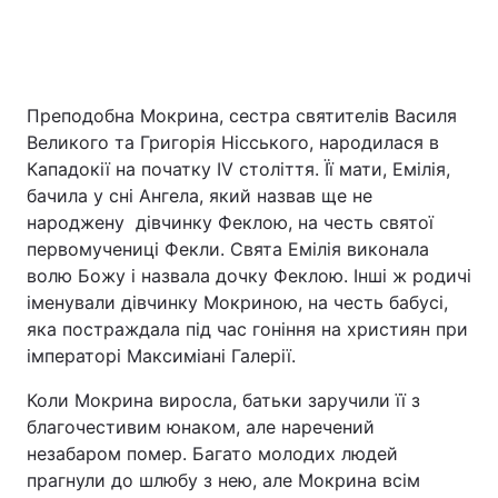
Преподобна Мокрина, сестра святителів Василя
Великого та Григорія Нісського, народилася в
Кападокії на початку IV століття. Її мати, Емілія,
бачила у сні Ангела, який назвав ще не
народжену дівчинку Феклою, на честь святої
первомучениці Фекли. Свята Емілія виконала
волю Божу і назвала дочку Феклою. Інші ж родичі
іменували дівчинку Мокриною, на честь бабусі,
яка постраждала під час гоніння на християн при
імператорі Максиміані Галерії.
Коли Мокрина виросла, батьки заручили її з
благочестивим юнаком, але наречений
незабаром помер. Багато молодих людей
прагнули до шлюбу з нею, але Мокрина всім