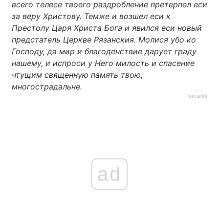
всего телесе твоего раздробление претерпел еси
за веру Христову. Темже и возшел еси к
Престолу Царя Христа Бога и явился еси новый
предстатель Церкве Рязанския. Молися убо ко
Господу, да мир и благоденствие дарует граду
нашему, и испроси у Него милость и спасение
чтущим священную память твою,
многострадальне.
Реклама
ad