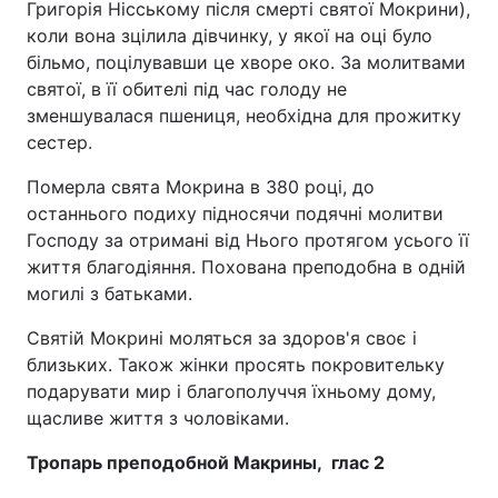
Григорія Нісському після смерті святої Мокрини),
коли вона зцілила дівчинку, у якої на оці було
більмо, поцілувавши це хворе око. За молитвами
святої, в її обителі під час голоду не
зменшувалася пшениця, необхідна для прожитку
сестер.
Померла свята Мокрина в 380 році, до
останнього подиху підносячи подячні молитви
Господу за отримані від Нього протягом усього її
життя благодіяння. Похована преподобна в одній
могилі з батьками.
Святій Мокрині моляться за здоров'я своє і
близьких. Також жінки просять покровительку
подарувати мир і благополуччя їхньому дому,
щасливе життя з чоловіками.
Тропарь преподобной Макрины, глас 2