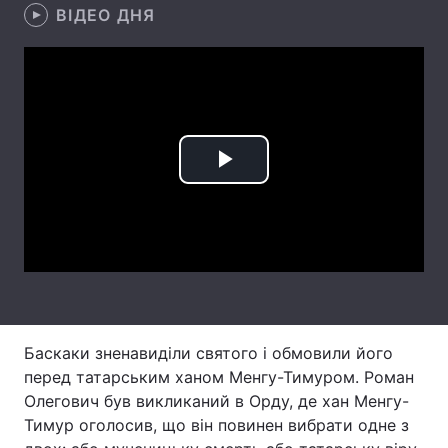
ВІДЕО ДНЯ
Лонгріди
Відео з Youtube
Статті
Інтерв'ю
Думки
Play
Архів
Вакансії
Video
Контакти
Послуги
Баскаки зненавиділи святого і обмовили його
перед татарським ханом Менгу-Тимуром. Роман
Олегович був викликаний в Орду, де хан Менгу-
Тимур оголосив, що він повинен вибрати одне з