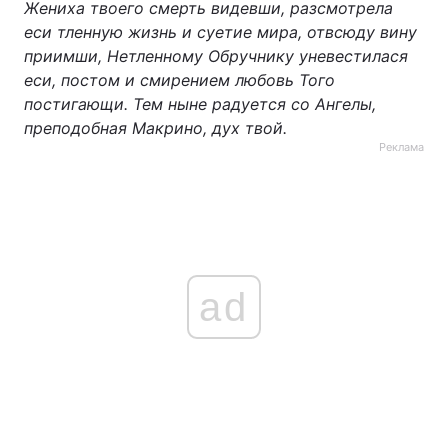
Жениха твоего смерть видевши, разсмотрела
еси тленную жизнь и суетие мира, отвсюду вину
приимши, Нетленному Обручнику уневестилася
еси, постом и смирением любовь Того
постигающи. Тем ныне радуется со Ангелы,
преподобная Макрино, дух твой.
Реклама
ad