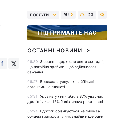
RU
+23
ПОСЛУГИ
є
ПІДТРИМАЙТЕ НАС
ОСТАННІ НОВИНИ
06:30
8 серпня: церковне свято сьогодні,
що потрібно зробити, щоб здійснилося
бажання
06:27
Вражають уяву: які найбільші
організми на планеті
05:31
Україна у липні збила 87% ударних
дронів і лише 15% балістичних ракет, - звіт
05:24
Бджоли орієнтуються не лише за
сонцем і запахом: у них знайшли ще один