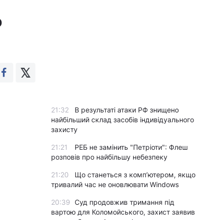
о
21:32
В результаті атаки РФ знищено
найбільший склад засобів індивідуального
захисту
21:21
РЕБ не замінить "Петріоти": Флеш
розповів про найбільшу небезпеку
21:20
Що станеться з комп’ютером, якщо
тривалий час не оновлювати Windows
20:39
Суд продовжив тримання під
вартою для Коломойського, захист заявив