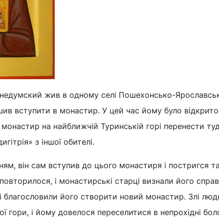
недумский жив в одному селі Пошехонсько-Ярославсько
ішив вступити в монастир. У цей час йому було відкрито
 монастир на найближчій Туринській горі перенести туд
гітрія» з іншої обителі.
ням, він сам вступив до цього монастиря і постригся т
 повторилося, і монастирські старці визнали його спра
і благословили його створити новий монастир. Злі люд
ої гори, і йому довелося переселитися в непрохідні бол