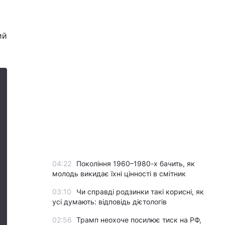
ий
04:22
Покоління 1960–1980-х бачить, як
молодь викидає їхні цінності в смітник
03:10
Чи справді родзинки такі корисні, як
усі думають: відповідь дієтологів
02:56
Трамп неохоче посилює тиск на РФ,