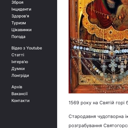
Зброя
Інциденти
Здоров'я
Туризм
Цікавинки
Погода
Відео з Youtube
Статті
Інтерв'ю
Думки
Лонгріди
Архів
Вакансії
Контакти
1569 року на Святій горі
Стародавня чудотворна іко
розграбування Святогорсь