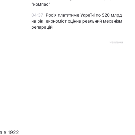
"компас"
04:37
Росія платитиме Україні по $20 млрд
на рік: економіст оцінив реальний механізм
репарацій
Реклама
я в 1922