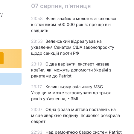
07 серпня, п'ятниця
і
23:58
Вчені знайшли молоток зі слонової
кістки віком 500 000 років: про що він
свідчить
23:53
Зеленський відреагував на
ухвалення Сенатом США законопроєкту
щодо санкцій проти РФ
23:19
Є два варіанти: експерт назвав
країни, які можуть допомогти Україні з
ракетами до Patriot
s
23:17
Колишньому очільнику МЗС
Угорщини може загрожувати до трьох
років ув'язнення, - ЗМІ
23:07
Одна фраза миттєво поставить на
місце зверхню людину: психолог розкрила
секрет
22:33
Над ремонтною базою систем Patriot