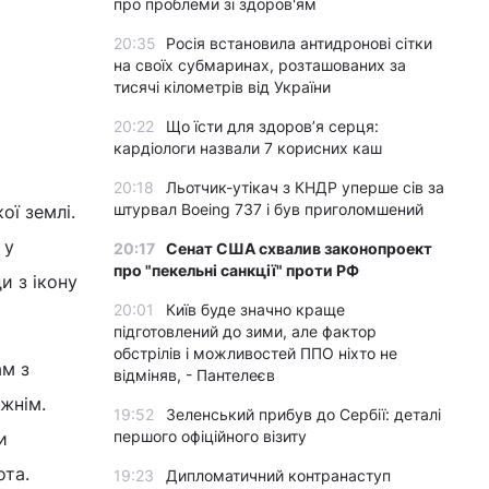
про проблеми зі здоров'ям
20:35
Росія встановила антидронові сітки
на своїх субмаринах, розташованих за
тисячі кілометрів від України
20:22
Що їсти для здоров’я серця:
кардіологи назвали 7 корисних каш
20:18
Льотчик-утікач з КНДР уперше сів за
штурвал Boeing 737 і був приголомшений
ї землі.
 у
20:17
Сенат США схвалив законопроект
про "пекельні санкції" проти РФ
и з ікону
20:01
Київ буде значно краще
підготовлений до зими, але фактор
обстрілів і можливостей ППО ніхто не
ам з
відміняв, - Пантелеєв
вжнім.
19:52
Зеленський прибув до Сербії: деталі
першого офіційного візиту
и
ота.
19:23
Дипломатичний контранаступ