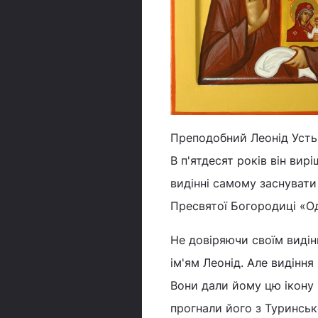
Преподобний Леонід Усть
В п'ятдесят років він вир
видінні самому заснувати
Пресвятої Богородиці «Оди
Не довіряючи своїм видін
ім'ям Леонід. Але видіння
Вони дали йому цю ікону 
прогнали його з Туринськ