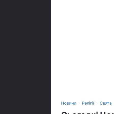
›
›
Новини
Релігії
Свята