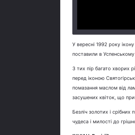
У вересні 1992 року ікон
поставили в Успенському 
З тих пір багато хворих 
перед іконою Святогірськ
помазання маслом від лам
засушених квіток, що при
Безліч золотих і срібних 
чудеса і милості до гріш