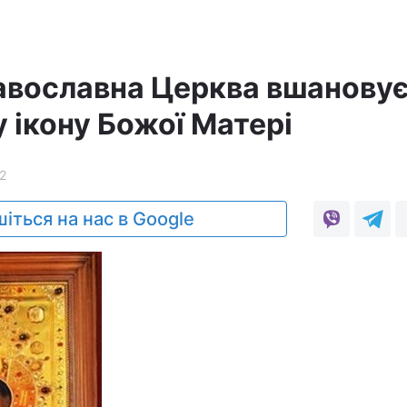
авославна Церква вшанову
 ікону Божої Матері
2
іться на нас в Google