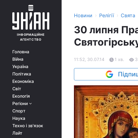
›
›
Новини
Релігії
Свята
30 липня Пр
ІНФОРМАЦІЙНЕ
Святогірську
АГЕНТСТВО
Головна
Війна
11:52, 30.07.14
1 хв.
3
Україна
Підпиш
Політика
Економіка
Світ
Екологія
Регіони
Спорт
Наука
Техно і зв'язок
Лайт