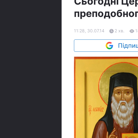
Сьогодні Це
преподобног
11:28, 30.07.14
2 хв.
1
Підпиш