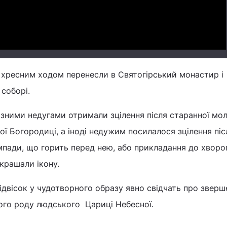
у хресним ходом перенесли в Святогірський монастир і
соборі.
різними недугами отримали зцілення після старанної мо
ої Богородиці, а іноді недужим посилалося зцілення піс
пади, що горить перед нею, або прикладання до хворо
крашали ікону.
підвісок у чудотворного образу явно свідчать про зверш
ного роду людського Цариці Небесної.