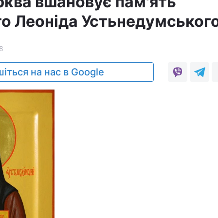
рква вшановує пам'ять
о Леоніда Устьнедумськог
8
іться на нас в Google