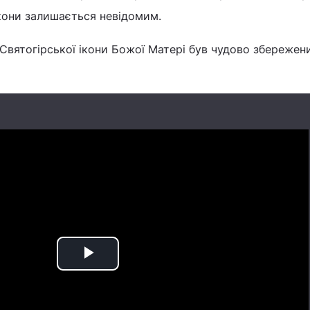
кони залишається невідомим.
Святогірської ікони Божої Матері був чудово збережен
Play
Video