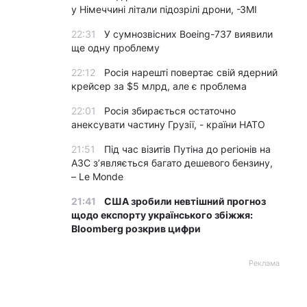
у Німеччині літали підозрілі дрони, -ЗМІ
22:31
У сумнозвісних Boeing-737 виявили
ще одну проблему
22:12
Росія нарешті повертає свій ядерний
крейсер за $5 млрд, але є проблема
22:01
Росія збирається остаточно
анексувати частину Грузії, - країни НАТО
21:51
Під час візитів Путіна до регіонів на
АЗС з’являється багато дешевого бензину,
– Le Monde
21:41
США зробили невтішний прогноз
щодо експорту українського збіжжя:
Bloomberg розкрив цифри
Реклама