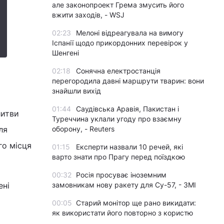
але законопроект Грема змусить його
вжити заходів, - WSJ
02:23
Мелоні відреагувала на вимогу
Іспанії щодо прикордонних перевірок у
Шенгені
02:18
Сонячна електростанція
перегородила давні маршрути тварин: вони
знайшли вихід
01:44
Саудівська Аравія, Пакистан і
литви
Туреччина уклали угоду про взаємну
ля
оборону, - Reuters
го місця
01:15
Експерти назвали 10 речей, які
варто знати про Прагу перед поїздкою
00:32
Росія просуває іноземним
ені
замовникам нову ракету для Су-57, - ЗМІ
00:05
Старий монітор ще рано викидати:
як використати його повторно з користю