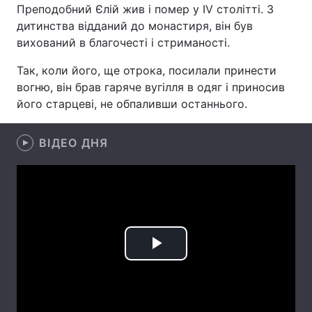
Преподобний Єлій жив і помер у IV столітті. З
дитинства відданий до монастиря, він був
вихований в благочесті і стриманості.
Головна
Війна
Так, коли його, ще отрока, посилали принести
вогню, він брав гаряче вугілля в одяг і приносив
Україна
Політика
його старцеві, не обпаливши останнього.
Економіка
Світ
ВІДЕО ДНЯ
Спорт
Наука
Техно і зв'язок
Лайт
Зброя
Інциденти
Здоров'я
Туризм
Play
Цікавинки
Погода
Video
Екологія
Регіони