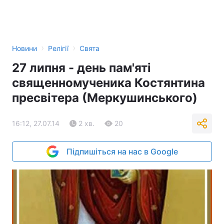
›
›
Новини
Релігії
Свята
27 липня - день пам'яті
священномученика Костянтина
пресвітера (Меркушинського)
16:12, 27.07.14
2 хв.
20
Підпишіться на нас в Google