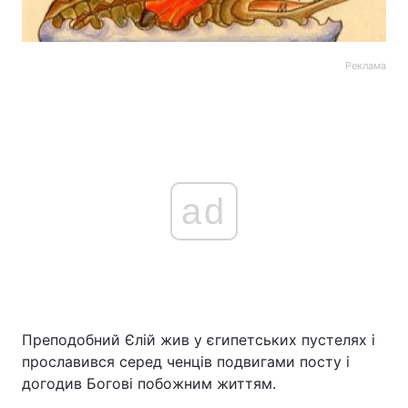
Реклама
ad
Преподобний Єлій жив у єгипетських пустелях і
прославився серед ченців подвигами посту і
догодив Богові побожним життям.