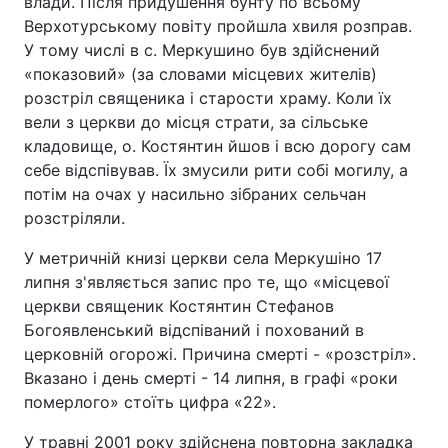
влади. Після придушення бунту по всьому
Верхотурському повіту пройшла хвиля розправ.
У тому числі в с. Меркушино був здійснений
«показовий» (за словами місцевих жителів)
розстріл священика і старости храму. Коли їх
вели з церкви до місця страти, за сільське
кладовище, о. Костянтин йшов і всю дорогу сам
себе відспівував. Їх змусили рити собі могилу, а
потім на очах у насильно зібраних сельчан
розстріляли.
У метричній книзі церкви села Меркушіно 17
липня з'являється запис про те, що «місцевої
церкви священик Костянтин Стефанов
Богоявленський відспіваний і похований в
церковній огорожі. Причина смерті - «розстріл».
Вказано і день смерті - 14 липня, в графі «роки
померлого» стоїть цифра «22».
У травні 2001 року здійснена повторна закладка