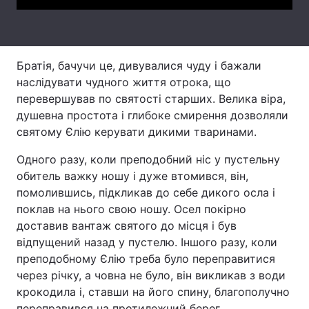
Лонгріди
Братія, бачучи це, дивувалися чуду і бажали
Відео з Youtube
Статті
наслідувати чудного життя отрока, що
Інтерв'ю
Думки
перевершував по святості старших. Велика віра,
душевна простота і глибоке смирення дозволяли
Архів
Вакансії
святому Єлію керувати дикими тваринами.
Контакти
Одного разу, коли преподобний ніс у пустельну
обитель важку ношу і дуже втомився, він,
Послуги
помолившись, підкликав до себе дикого осла і
поклав на нього свою ношу. Осел покірно
доставив вантаж святого до місця і був
відпущений назад у пустелю. Іншого разу, коли
преподобному Єлію треба було переправитися
через річку, а човна не було, він викликав з води
крокодила і, ставши на його спину, благополучно
переправився на протилежний берег.