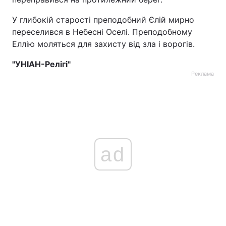
Тема оформлення
У глибокій старості преподобний Єлій мирно
переселився в Небесні Оселі. Преподобному
Еллію моляться для захисту від зла і ворогів.
"УНІАН-Релігі"
Реклама
ad