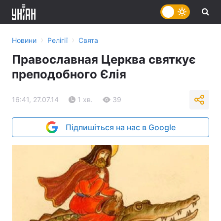
›
›
Новини
Релігії
Свята
Православная Церква святкує
преподобного Єлія
16:41, 27.07.14
1 хв.
39
Підпишіться на нас в Google