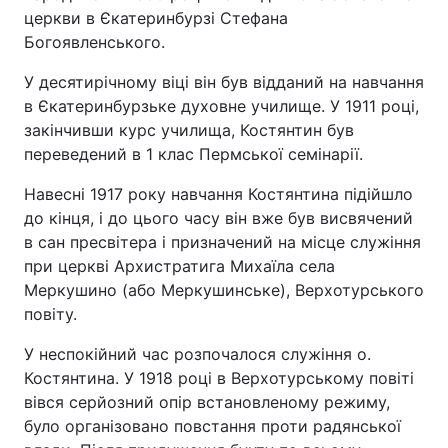
церкви в Єкатеринбурзі Стефана
Богоявленського.
У десятирічному віці він був відданий на навчання
в Єкатеринбурзьке духовне училище. У 1911 році,
закінчивши курс училища, Костянтин був
переведений в 1 клас Пермської семінарії.
Навесні 1917 року навчання Костянтина підійшло
до кінця, і до цього часу він вже був висвячений
в сан пресвітера і призначений на місце служіння
при церкві Архистратига Михаїла села
Меркушино (або Меркушинське), Верхотурського
повіту.
У неспокійний час розпочалося служіння о.
Костянтина. У 1918 році в Верхотурському повіті
вівся серйозний опір встановленому режиму,
було організовано повстання проти радянської