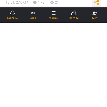
16:01, 27.07.14
4 хв.
21
RU
Підпишіться на нас в Google
МОВА
ГОЛОВНА
РОЗДІЛИ
ПОГОДА
ЛАЙТ
Реклама
ad
Моляться преподобному Стефану про