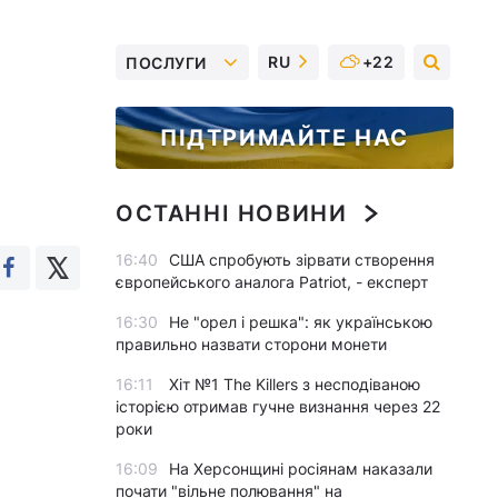
RU
+22
ПОСЛУГИ
ПІДТРИМАЙТЕ НАС
ОСТАННІ НОВИНИ
16:40
США спробують зірвати створення
європейського аналога Patriot, - експерт
16:30
Не "орел і решка": як українською
правильно назвати сторони монети
16:11
Хіт №1 The Killers з несподіваною
історією отримав гучне визнання через 22
роки
16:09
На Херсонщині росіянам наказали
почати "вільне полювання" на