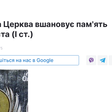
 Церква вшановує пам'ять
а (I ст.)
75
іться на нас в Google