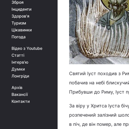
Зброя
Інциденти
Здоров'я
Туризм
Цікавинки
Погода
Відео з Youtube
Статті
Інтерв'ю
Думки
Святий Іуст походив з Ри
Лонгріди
побачив на небі блискучи
Архів
Прибувши до Риму, Іуст п
Вакансії
Контакти
За віру у Хритса Іуста б
розпечений залізний шоло
в піч, де він помер, але 