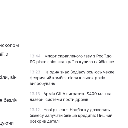
пископом
ї, а
13:44
Імпорт скрапленого газу з Росії до
ЄС різко зріс: яка країна купила найбільше
13:23
На один знак Зодіаку ось-ось чекає
ли, він
феєричний камбек після кількох років
випробувань
13:13
Армія США витратить $400 млн на
лазерні системи проти дронів
я безліч
13:12
Нові рішення Нацбанку дозволять
бізнесу залучати більше кредитів: Пишний
розкрив деталі
ищуючи