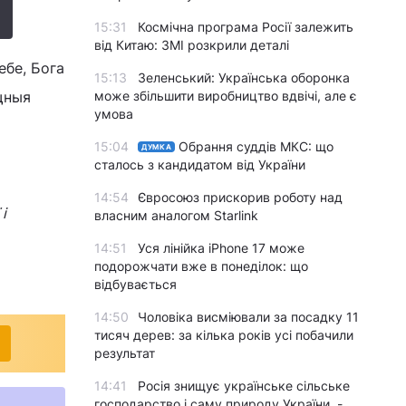
15:31
Космічна програма Росії залежить
від Китаю: ЗМІ розкрили деталі
ебе, Бога
15:13
Зеленський: Українська оборонка
щныя
може збільшити виробництво вдвічі, але є
умова
15:04
Обрання суддів МКС: що
ДУМКА
сталось з кандидатом від України
14:54
Євросоюз прискорив роботу над
і
власним аналогом Starlink
14:51
Уся лінійка iPhone 17 може
подорожчати вже в понеділок: що
відбувається
14:50
Чоловіка висміювали за посадку 11
тисяч дерев: за кілька років усі побачили
результат
14:41
Росія знищує українське сільське
господарство і саму природу України, -