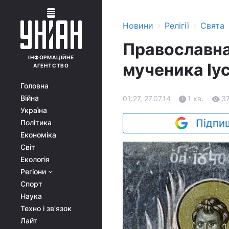
›
›
Новини
Релігії
Свята
Православна
ІНФОРМАЦІЙНЕ
мученика Іуст
АГЕНТСТВО
Головна
Війна
01:27, 27.07.14
1 хв.
3
Україна
Підпиш
Політика
Економіка
Світ
Екологія
Регіони
Спорт
Наука
Техно і зв'язок
Лайт