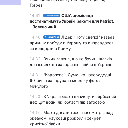
Forbes
14:41
США щомісяця
ОНОВЛЕНО
постачатимуть Україні ракети для Patriot,
- Зеленський
14:40
Лідер "Ногу свело!" назвав
ОНОВЛЕНО
причину приїзду в Україну та виправдався
за концерти в Криму
14:32
Вучич заявив, що не бачить шляхів
для швидкого завершення війни в Україні
14:31
"Королева": Сумська напередодні
60-річчя зачарувала мережу фото з
минулого
14:23
В Україні може виникнути серйозний
дефіцит води: які області під загрозою
14:15
Може долати тисячі кілометрів над
океаном: науковці розкрили секрет
крихітної бабки