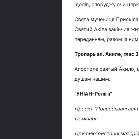
ідолів, споруджуючи церк
Свята мучениця Прискіла 
Святий Акіла закінчив жи
переданням, разом із ним 
Тропарь ап. Акиле, глас 3
Апостоле святый Акило, 
душам нашим.
"УНІАН-Релігії"
Проект "Православні свята
Семінарії.
При використанні матеріа