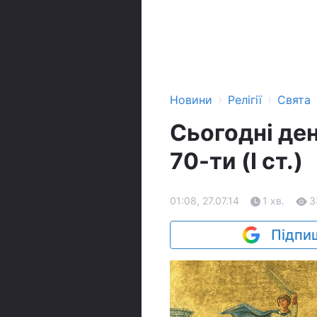
›
›
Новини
Релігії
Свята
Сьогодні ден
70-ти (І ст.)
01:08, 27.07.14
1 хв.
3
Підпиш