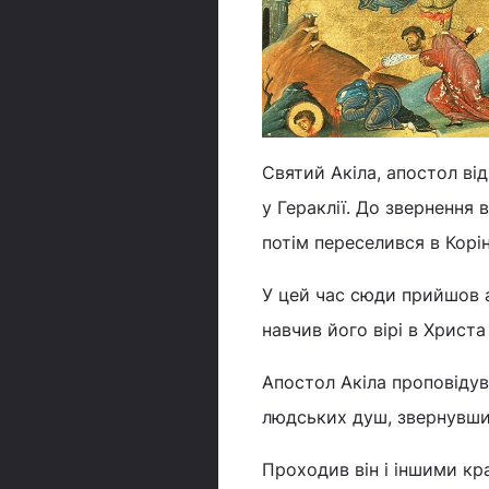
Святий Акіла, апостол ві
у Гераклії. До звернення
потім переселився в Корі
У цей час сюди прийшов а
навчив його вірі в Христа
Апостол Акіла проповідував
людських душ, звернувши 
Проходив він і іншими к