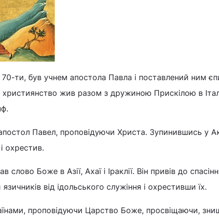
д 70-ти, був учнем апостола Павла і поставлений ним є
 в християнство жив разом з дружиною Прискілою в Італі
нф.
постол Павел, проповідуючи Христа. Зупинившись у Акі
 і охрестив.
 слово Боже в Азії, Ахаї і Іраклії. Він привів до спасінн
язичників від ідольського служіння і охрестивши їх.
раїнами, проповідуючи Царство Боже, просвіщаючи, зн