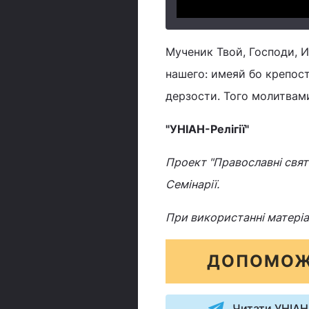
Мученик Твой, Господи, И
нашего: имеяй бо крепос
дерзости. Того молитвам
"УНІАН-Релігії"
Проект "Православні свята
Семінарії.
При використанні матеріа
ДОПОМОЖ
Читати УНІАН