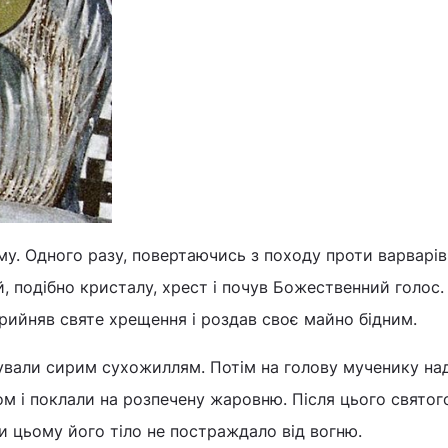
му. Одного разу, повертаючись з походу проти варварів,
й, подібно кристалу, хрест і почув Божественний голос.
рийняв святе хрещення і роздав своє майно бідним.
ічували сирим сухожиллям. Потім на голову мученику на
м і поклали на розпечену жаровню. Після цього святог
при цьому його тіло не постраждало від вогню.