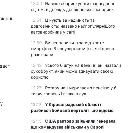
13:00
Навіщо обприскувати вхідні двері
оцтом: відповідь досвідчених господинь
жінні.
12:51
Цінують за надійність та
довговічність: названо найпопулярнішого
автовиробника у світі
12:50
Ви неправильно заряджаєте
смартфон: 6 популярних міфів, які давно
розвінчали
12:42
Усього 6 штук на день: вчені назвали
даст
сухофрукт, який може здивувати своєю
користю
12:27
Ротару не змирилася з пенсією у 6
тисяч гривень і пішла в суд
і
12:17
У Кіровоградській області
розбився бойовий вертоліт: що відомо
12:13
США раптово звільнили генерала,
що командував військами у Європі