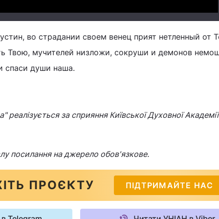
устин, во страдании своем венец прият нетленный от Т
ть Твою, мучителей низложи, сокруши и демонов немо
и спаси души наша.
" реалізується за сприяння Київської Духовної Академії 
лу посилання на джерело обов'язкове.
ІТЬ ПРОЄКТУ
ПІДТРИМАЙТЕ НАС
 в Telegram
Читати УНІАН в Viber