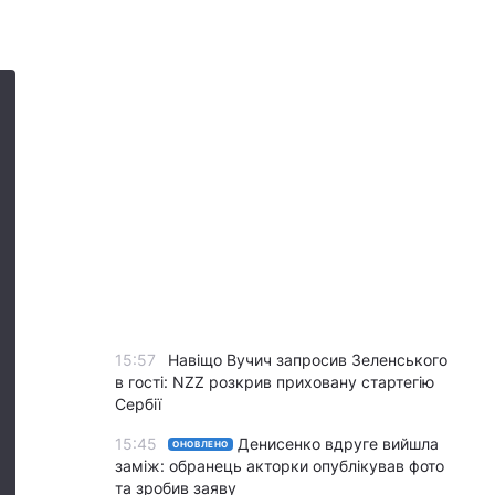
15:57
Навіщо Вучич запросив Зеленського
в гості: NZZ розкрив приховану стартегію
Сербії
15:45
Денисенко вдруге вийшла
ОНОВЛЕНО
заміж: обранець акторки опублікував фото
та зробив заяву