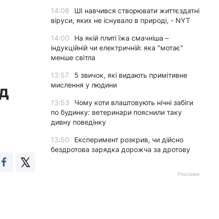
14:08
ШІ навчився створювати життєздатні
віруси, яких не існувало в природі, - NYT
14:00
На якій плиті їжа смачніша –
індукційній чи електричній: яка "мотає"
менше світла
13:57
5 звичок, які видають примітивне
мислення у людини
ід
13:53
Чому коти влаштовують нічні забіги
по будинку: ветеринари пояснили таку
дивну поведінку
13:50
Експеримент розкрив, чи дійсно
бездротова зарядка дорожча за дротову
Реклама