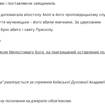
ви і поставляючи священиків.
допомагала апостолу Акілі в його проповіднцькому слу
ття мученицьки - його вбили язичники. За церковним
було вбито і святу Прискілу.
:
моли Милостиваго Бога, да прегрешений оставление по
" реалізується за сприяння Київської Духовної Академії 
лу посилання на джерело обов'язкове.