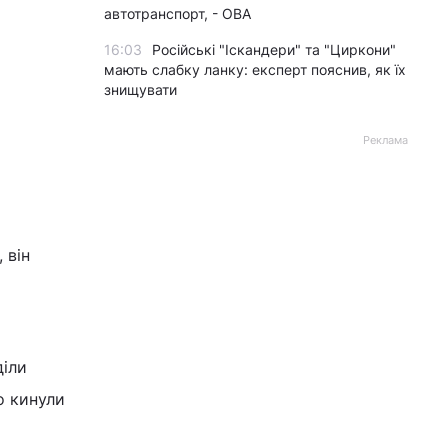
автотранспорт, - ОВА
16:03
Російські "Іскандери" та "Циркони"
мають слабку ланку: експерт пояснив, як їх
знищувати
Реклама
 він
діли
о кинули