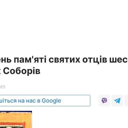
ень пам'яті святих отців ше
 Соборів
465
іться на нас в Google