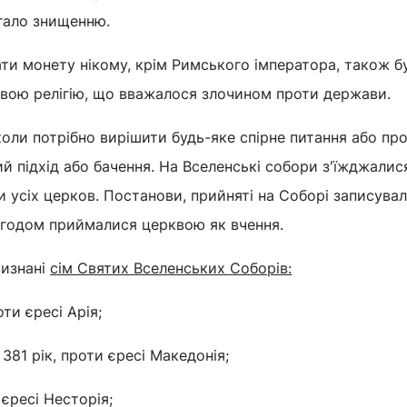
ягало знищенню.
ти монету нікому, крім Римського імператора, також б
вою релігію, що вважалося злочином проти держави.
оли потрібно вирішити будь-яке спірне питання або пр
й підхід або бачення. На Вселенські собори з'їжджалис
 усіх церков. Постанови, прийняті на Соборі записувал
 згодом приймалися церквою як вчення.
изнані
сім Святих Вселенських Соборів:
оти єресі Арія;
381 рік, проти єресі Македонія;
 єресі Несторія;