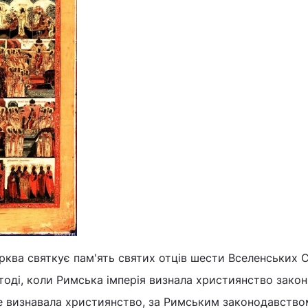
ква святкує пам'ять святих отців шести Вселенських С
 тоді, коли Римська імперія визнала християнство закон
не визнавала християнство, за Римським законодавство