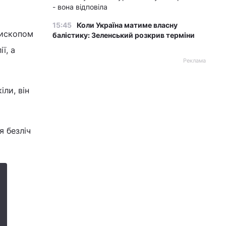
- вона відповіла
15:45
Коли Україна матиме власну
пископом
балістику: Зеленський розкрив терміни
ї, а
Реклама
ли, він
я безліч