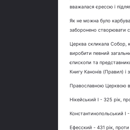
вважалася єрессю і підл
Як не можна було карбува
заборонено створювати с
Церква скликала Собор, к
виробити певний загальни
єпископи та представники
Книгу Канонів (Правил) і
Православною Церквою в
Нікейський I - 325 рік, пр
Константинопольський I - 
Ефесский - 431 рік, проти