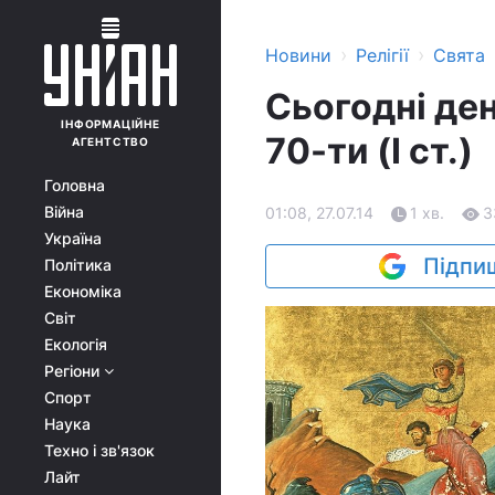
›
›
Новини
Релігії
Свята
Сьогодні ден
ІНФОРМАЦІЙНЕ
70-ти (І ст.)
АГЕНТСТВО
Головна
Війна
01:08, 27.07.14
1 хв.
3
Україна
Підпиш
Політика
Економіка
Світ
Екологія
Регіони
Спорт
Наука
Техно і зв'язок
Лайт