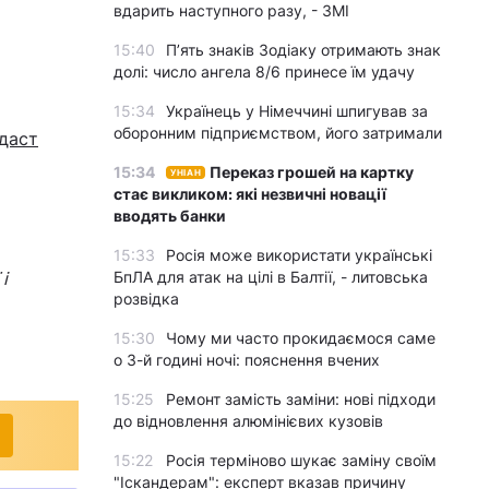
вдарить наступного разу, - ЗМІ
15:40
П’ять знаків Зодіаку отримають знак
долі: число ангела 8/6 принесе їм удачу
15:34
Українець у Німеччині шпигував за
оборонним підприємством, його затримали
даст
15:34
Переказ грошей на картку
УНІАН
стає викликом: які незвичні новації
вводять банки
15:33
Росія може використати українські
і
БпЛА для атак на цілі в Балтії, - литовська
розвідка
15:30
Чому ми часто прокидаємося саме
о 3-й годині ночі: пояснення вчених
15:25
Ремонт замість заміни: нові підходи
до відновлення алюмінієвих кузовів
15:22
Росія терміново шукає заміну своїм
"Іскандерам": експерт вказав причину