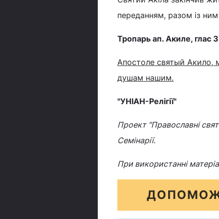
переданням, разом із ним 
Тропарь ап. Акиле, глас 3
Апостоле святый Акило, 
душам нашим.
"УНІАН-Релігії"
Проект "Православні свята
Семінарії.
При використанні матеріа
ДОПОМОЖ