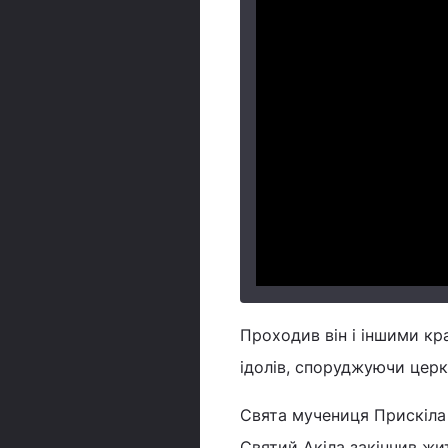
Проходив він і іншими к
ідолів, споруджуючи церк
Свята мучениця Прискіла 
Святий Акіла закінчив жи