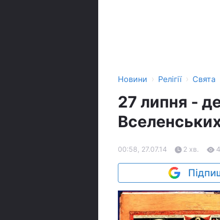
›
›
Новини
Релігії
Свята
27 липня - д
Вселенських
00:58, 27.07.14
2 хв.
Підпиш