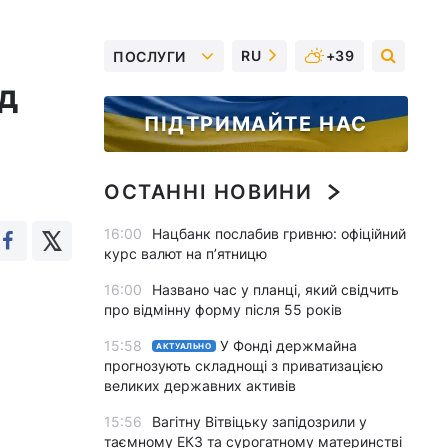
RU
+39
ПОСЛУГИ
ід
ПІДТРИМАЙТЕ НАС
ОСТАННІ НОВИНИ
16:00
Нацбанк послабив гривню: офіційний
курс валют на п’ятницю
16:00
Названо час у планці, який свідчить
про відмінну форму після 55 років
15:58
У Фонді держмайна
АКТУАЛЬНО
прогнозують складнощі з приватизацією
великих державних активів
15:56
Вагітну Вітвіцьку запідозрили у
таємному ЕКЗ та сурогатному материнстві