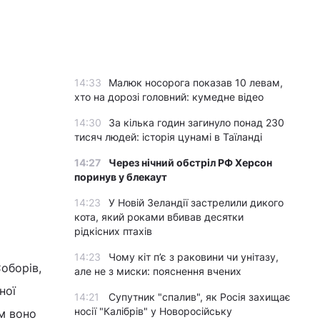
14:33
Малюк носорога показав 10 левам,
хто на дорозі головний: кумедне відео
14:30
За кілька годин загинуло понад 230
тисяч людей: історія цунамі в Таїланді
14:27
Через нічний обстріл РФ Херсон
поринув у блекаут
14:23
У Новій Зеландії застрелили дикого
кота, який роками вбивав десятки
рідкісних птахів
14:23
Чому кіт п’є з раковини чи унітазу,
оборів,
але не з миски: пояснення вчених
ної
14:21
Супутник "спалив", як Росія захищає
носії "Калібрів" у Новоросійську
м воно