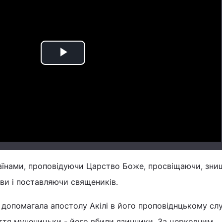
Play
Video
раїнами, проповідуючи Царство Боже, просвіщаючи, зн
ви і поставляючи священиків.
допомагала апостолу Акілі в його проповіднцькому слу
ття мученицьки - його вбили язичники. За церковним