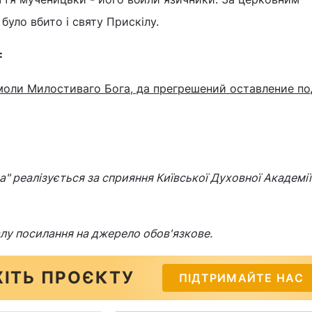
було вбито і святу Прискілу.
:
моли Милостиваго Бога, да прегрешений оставление по
" реалізується за сприяння Київської Духовної Академії 
лу посилання на джерело обов'язкове.
ІТЬ ПРОЄКТУ
ПІДТРИМАЙТЕ НАС