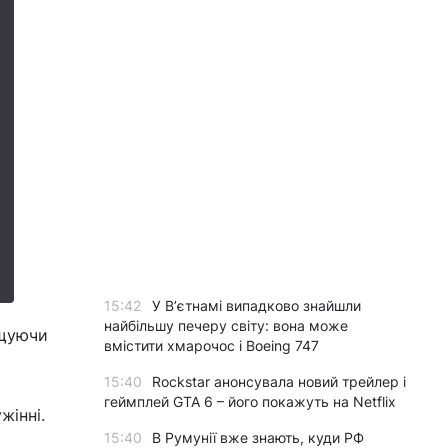
15:42
У Вʼєтнамі випадково знайшли
найбільшу печеру світу: вона може
ищуючи
вмістити хмарочос і Boeing 747
15:40
Rockstar анонсувала новий трейлер і
геймплей GTA 6 – його покажуть на Netflix
жінні.
15:40
В Румунії вже знають, куди РФ