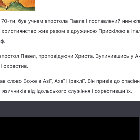
д 70-ти, був учнем апостола Павла і поставлений ним є
 в християнство жив разом з дружиною Прискілою в Італі
нф.
постол Павел, проповідуючи Христа. Зупинившись у Акі
 і охрестив.
 слово Боже в Азії, Ахаї і Іраклії. Він привів до спасінн
язичників від ідольського служіння і охрестивши їх.