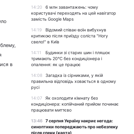
14:20
6 млн завантажень: чому
користувачі переходять на цей навігатор
замість Google Maps
уло
14:19
Відомий співак-воїн вибухнув
критикою після приїзду соліста "Ногу
свело!" в Київ
облему,
14:11
Будинки зі старих шин і пляшок
я
тримають 20°C без кондиціонера і
ися в
опалення: як це працює
14:08
Загадка із сірниками, у якій
правильна відповідь ховається в одному
русі
14:07
Як охолодити кімнату без
кондиціонера: копійчаний прийом починає
працювати миттєво
13:46
7 серпня Україну накриє негода:
синоптики попереджають про небезпеку
після спеки (карта)