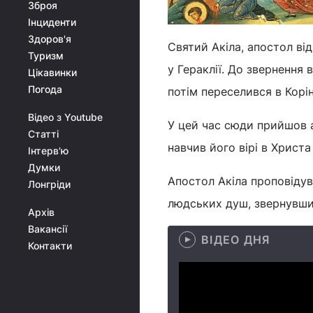
Зброя
Інциденти
Здоров'я
Святий Акіла, апостол ві
Туризм
у Гераклії. До звернення
Цікавинки
Погода
потім переселився в Корі
Відео з Youtube
У цей час сюди прийшов а
Статті
навчив його вірі в Христа
Інтерв'ю
Думки
Апостол Акіла проповідував
Лонгріди
людських душ, звернувши 
Архів
Вакансії
ВІДЕО ДНЯ
Контакти