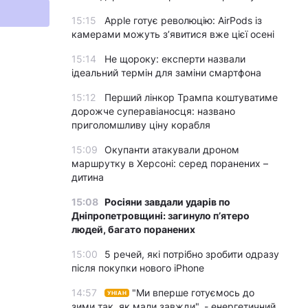
15:15
Apple готує революцію: AirPods із
камерами можуть з’явитися вже цієї осені
15:14
Не щороку: експерти назвали
ідеальний термін для заміни смартфона
15:12
Перший лінкор Трампа коштуватиме
дорожче суперавіаносця: названо
приголомшливу ціну корабля
15:09
Окупанти атакували дроном
маршрутку в Херсоні: серед поранених –
дитина
15:08
Росіяни завдали ударів по
Дніпропетровщині: загинуло пʼятеро
людей, багато поранених
15:00
5 речей, які потрібно зробити одразу
після покупки нового iPhone
14:57
"Ми вперше готуємось до
УНІАН
зими так, як мали завжди", - енергетичний