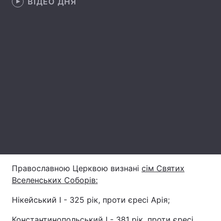
ВІДЕО ДНЯ
Лонгріди
Відео з Youtube
Статті
Інтерв'ю
Думки
Архів
Вакансії
Контакти
Послуги
Православною Церквою визнані
сім Святих
Вселенських Соборів:
Нікейський I - 325 рік, проти єресі Арія;
Константинопольський I - 381 рік, проти єресі