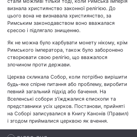
стали можливі тільки тоді, коли Римська імперія
визнала християнство законної релігією. До
цього вона не визнавала християнство, за
Римським законодавством воно вважалася
Головна
Війна
єрессю і підлягало знищенню.
Україна
Політика
Як не можна було карбувати монету нікому, крім
Римського імператора, також було заборонено
Економіка
Світ
створювати свою релігію, що вважалося
злочином проти держави.
Спорт
Наука
Церква скликала Собор, коли потрібно вирішити
Техно і зв'язок
Лайт
будь-яке спірне питання або проблему, виробити
певний загальний підхід або бачення. На
Зброя
Інциденти
Вселенські собори з'їжджалися єпископи та
представники усіх церков. Постанови, прийняті
Здоров'я
Туризм
на Соборі записувалися в Книгу Канонів (Правил)
і згодом приймалися церквою як вчення.
Цікавинки
Погода
Екологія
Регіони