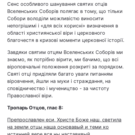
Сенс особливого шанування святих отців
Вселенських Соборів полягає в тому, що тільки
Собори володіли можливістю виносити
непогрішимі і «для всіх корисні» визначення в
області християнської віри і церковного
благочестя в кризові моменти церковної історії.
Завдяки святим отцям Вселенських Соборів ми
знаємо, як потрібно вірити, ми бачимо, що всі
віроповчальні положення розкриті за порядком.
Святі отці приділяли багато уваги питанням
віровчення, йшли на муки і страждання, на
сповідничество і мучеництво - за чистоту
Православної віри.
Тропарь Отцов, глас 8:
Препрославлен еси, Христе Боже наш, светила
на земли отцы наша основавый и теми ко
истинней вере вся ны наставивый,