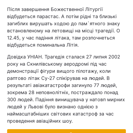
Після завершення Божественної Літургії
відбудеться парастас. А потім рідні та близькі
загиблих вирушать ходою до пам`ятного знаку
встановленому на летовищі на місці трагедії. О
12.45, у час падіння літака, там розпочнеться
відбудеться поминальна Літія.
Довідка УНІАН. Трагедія сталася 27 липня 2002
року на Скнилівському аеродромі під час
демонстрації фігури вищого пілотажу, коли
раптово літак Су-27 спікірував на людей. В
результаті авіакатастрофи загинуло 77 людей,
зокрема 28 неповнолітніх, постраждало понад
300 людей. Падіння винищувача у натовп мирних
людей у Львові було визнано однією з
наймасштабніших світових катастроф за час
проведення авіаційних шоу.