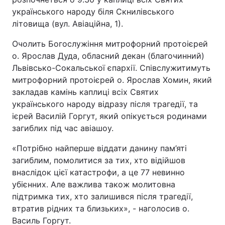
українського народу біля Скнилівського
літовища (вул. Авіаційна, 1).
Очолить Богослужіння митрофорний протоієрей
о. Ярослав Дуда, обласний декан (благочинний)
Львівсько-Сокальської єпархії. Співслужитимуть
митрофорний протоієрей о. Ярослав Хомин, який
закладав камінь каплиці всіх Святих
українського народу відразу після трагедії, та
ієрей Василій Горгут, який опікується родинами
загиблих під час авіашоу.
«Потрібно найперше віддати данину пам’яті
загиблим, помолитися за тих, хто відійшов
внаслідок цієї катастрофи, а це 77 невинно
убієнних. Але важлива також молитовна
підтримка тих, хто залишився після трагедії,
втратив рідних та близьких», - наголосив о.
Василь Горгут.