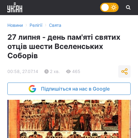
›
›
Новини
Релігії
Свята
27 липня - день пам'яті святих
отців шести Вселенських
Соборів
00:58, 27.07.14
2 хв.
465
Підпишіться на нас в Google