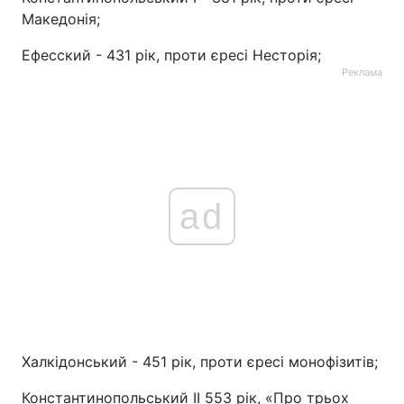
Македонія;
Тема оформлення
Ефесский - 431 рік, проти єресі Несторія;
Реклама
ad
Халкідонський - 451 рік, проти єресі монофізитів;
Константинопольський ІІ 553 рік, «Про трьох