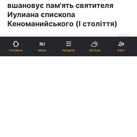
вшановує пам'ять святителя
Иулиана єпископа
Кеноманийського (I століття)
11:25, 26.07.14
2 хв.
316
RU
МОВА
ГОЛОВНА
РОЗДІЛИ
ПОГОДА
ЛАЙТ
Підпишіться на нас в Google
Реклама