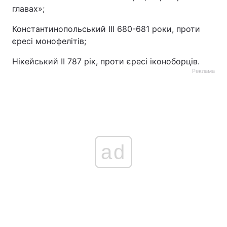
главах»;
Константинопольський ІІІ 680-681 роки, проти
єресі монофелітів;
Нікейський ІІ 787 рік, проти єресі іконоборців.
Реклама
ad