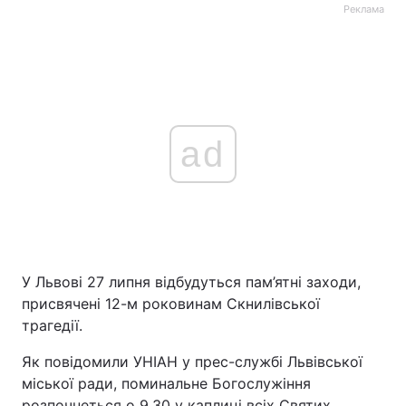
Реклама
ad
У Львові 27 липня відбудуться пам’ятні заходи,
присвячені 12-м роковинам Скнилівської
трагедії.
Як повідомили УНІАН у прес-службі Львівської
міської ради, поминальне Богослужіння
розпочнеться о 9.30 у каплиці всіх Святих