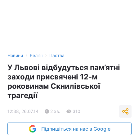
›
›
Новини
Релігії
Паства
У Львові відбудуться пам’ятні
заходи присвячені 12-м
роковинам Скнилівської
трагедії
12:38, 26.07.14
2 хв.
310
Підпишіться на нас в Google