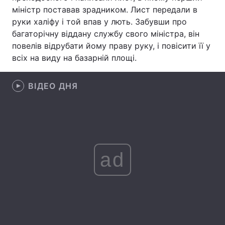
міністр поставав зрадником. Лист передали в
Лонгріди
руки халіфу і той впав у лють. Забувши про
багаторічну віддану службу свого міністра, він
повелів відрубати йому праву руку, і повісити її у
Відео з Youtube
Статті
всіх на виду на базарній площі.
Інтерв'ю
Думки
ВІДЕО ДНЯ
Архів
Вакансії
Контакти
Послуги
ad