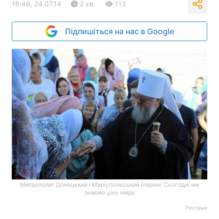
16:46, 24.07.14
2 хв.
113
Підпишіться на нас в Google
Митрополит Донецький і Маріупольський Іларіон: Сьогодні ми
знаємо ціну миру
Реклама