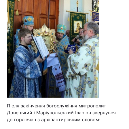
Після закінчення богослужіння митрополит
Донецький і Маріупольський Іларіон звернувся
до горлівчан з архіпастирським словом: