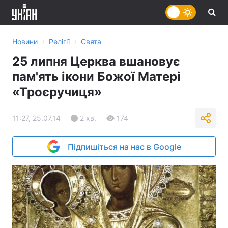
›
›
Новини
Релігії
Свята
25 липня Церква вшановує
пам'ять ікони Божої Матері
«Троєручиця»
11:27, 25.07.14
2 хв.
174
Підпишіться на нас в Google