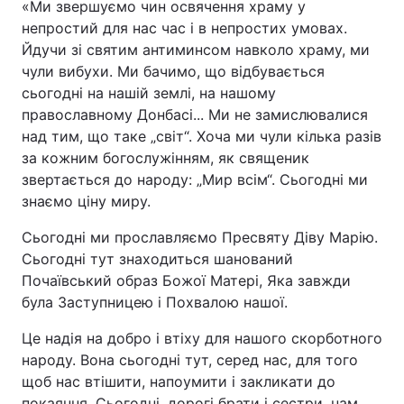
«Ми звершуємо чин освячення храму у
непростий для нас час і в непростих умовах.
Йдучи зі святим антиминсом навколо храму, ми
чули вибухи. Ми бачимо, що відбувається
сьогодні на нашій землі, на нашому
православному Донбасі... Ми не замислювалися
над тим, що таке „світ“. Хоча ми чули кілька разів
за кожним богослужінням, як священик
звертається до народу: „Мир всім“. Сьогодні ми
знаємо ціну миру.
Сьогодні ми прославляємо Пресвяту Діву Марію.
Сьогодні тут знаходиться шанований
Почаївський образ Божої Матері, Яка завжди
була Заступницею і Похвалою нашої.
Це надія на добро і втіху для нашого скорботного
народу. Вона сьогодні тут, серед нас, для того
щоб нас втішити, напоумити і закликати до
покаяння. Сьогодні, дорогі брати і сестри, нам