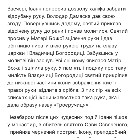
Ввечері, Іоанн попросив дозволу халіфа забрати
Тема оформлення
відрубану руку. Володар Дамаска дав свою
згоду. Повернувшись додому, святий приклав
відсічену руку до рани і почав молитися. Святий
просив у Матері Божої зцілення руки і дав
обітницю писати цією рукою труди на славу
церкви і Владичиці Богородиці. Забувшись у
молитві він заснув. Уві сні йому явилася Матір
Божа і зцілила руку. У пам'ять і подяку про таку
милість Владичиці Богородиці святий прикріпив
до нижньої частини ікони зображення кисті
правої руки, відлите з срібла. З тих пір на всіх
списках цієї ікони малюється така рука, яка і
дала образу назву «Троєручиця».
Незабаром після цих чудесних подій Іоанн пішов
у монастир, в обитель святого Сави Освяченого,
і прийняв чернечий постриг. Ікону, преподобний