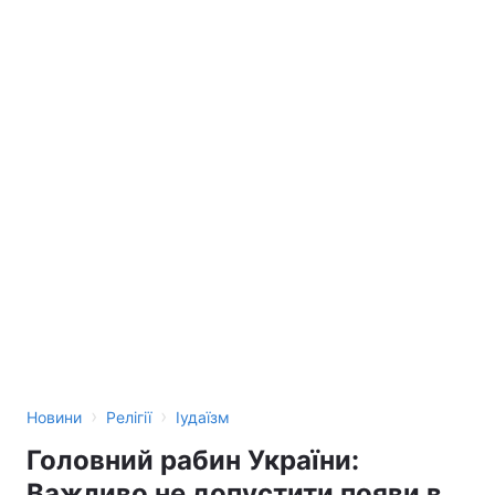
›
›
Новини
Релігії
Іудаїзм
Головний рабин України:
Важливо не допустити появи в