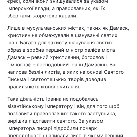
єресі, коли ікони знищувалися за указом
імперської влади, а православних, які їх
зберігали, жорстоко карали.
Головна
Війна
Лише в мусульманських містах, таких як Дамаск,
християн не обмежували в шануванні святих
Україна
Політика
ікон. Багато для захисту шанування святих
образів зробив перший міністр халіфа міста
Економіка
Світ
Дамаск – ревний християнин, богослов і
гімнограф - преподобний Іоанн Дамаскін. Він
Спорт
Наука
написав безліч листів, в яких на основі Святого
Письма і святоотецьких творів доводив
Техно і зв'язок
Лайт
правильність іконопочитання.
Зброя
Інциденти
Така діяльність Іоанна не подобалась
візантійському імператору і він, для того щоб
Здоров'я
Туризм
позбавити православних такого заступника,
вирішив підставити святого. За указом
Цікавинки
Погода
імператора писарі підробили почерк
Екологія
Регіони
преподобного і написали лист, в якому перший