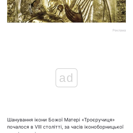
Реклама
ad
Шанування ікони Божої Матері «Троєручиця»
почалося в VIII столітті, за часів іконоборницької