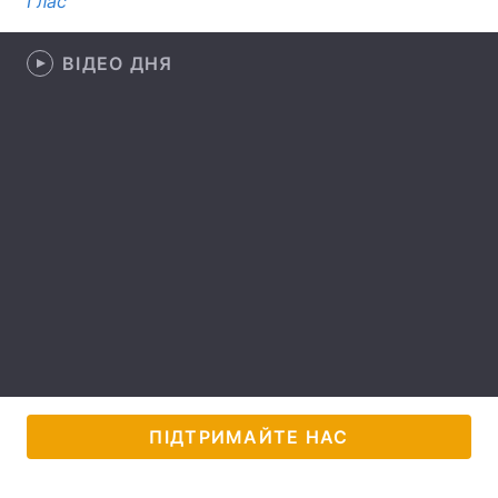
Глас
Лонгріди
ВІДЕО ДНЯ
Відео з Youtube
Статті
Інтерв'ю
Думки
Архів
Вакансії
Контакти
Послуги
ПІДТРИМАЙТЕ НАС