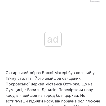
Реклама
ad
Охтирський образ Божої Матері був явлений у
18-му столітті. Його знайшов священик
Покровської церкви містечка Охтирка, що на
Сумщині, - Василь Данилів. Перевіряючи нову
косу, він вийшов на город біля церкви. Не
встигнувши підняти косу, він побачив осліплююче