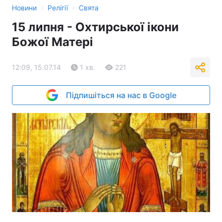
›
›
Новини
Релігії
Свята
15 липня - Охтирської ікони
Божої Матері
12:09, 15.07.14
1 хв.
221
Підпишіться на нас в Google