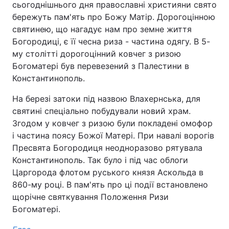
сьогоднішнього дня православні християни свято
бережуть пам'ять про Божу Матір. Дорогоцінною
святинею, що нагадує нам про земне життя
Богородиці, є її чесна риза - частина одягу. В 5-
Головна
Війна
му столітті дорогоцінний ковчег з ризою
Богоматері був перевезений з Палестини в
Україна
Політика
Константинополь.
Економіка
Світ
На березі затоки під назвою Влахернська, для
святині спеціально побудували новий храм.
Спорт
Наука
Згодом у ковчег з ризою були покладені омофор
Техно і зв'язок
Лайт
і частина поясу Божої Матері. При навалі ворогів
Пресвята Богородиця неодноразово рятувала
Зброя
Інциденти
Константинополь. Так було і під час облоги
Царгорода флотом руського князя Аскольда в
Здоров'я
Туризм
860-му році. В пам'ять про ці події встановлено
щорічне святкування Положення Ризи
Цікавинки
Погода
Богоматері.
Екологія
Регіони