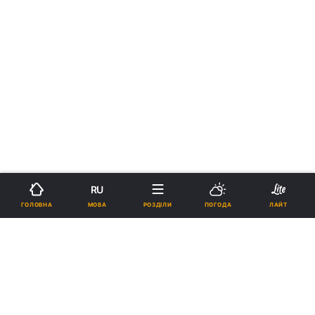
RU
МОВА
ГОЛОВНА
РОЗДІЛИ
ПОГОДА
ЛАЙТ
›
›
Новини
Релігії
Православ`я
Документальну стрічку
«Блаженніший Володимир»
можна подивитися онлайн