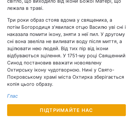
світло, що виходило від ікони Божої Матері, що
лежала в траві.
Три роки образ стояв вдома у священика, а
потім Богородиця з'явилася отцю Василю уві сні і
наказала помити ікону, зняти з неї пил. У другому
сні вона звеліла не виливати воду після миття, а
зцілювати нею людей. Від тих пір від ікони
відбуваються зцілення. У 1751-му році Священний
Синод постановив вважати новоявлену
Охтирську ікону чудотворною. Нині у Свято-
Покровському храмі міста Охтирка зберігається
копія цього образу.
Глас
ПІДТРИМАЙТЕ НАС