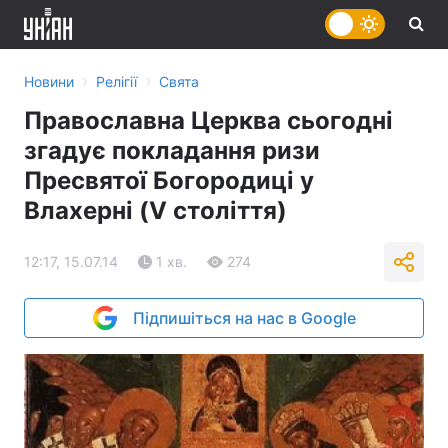
›
›
Новини
Релігії
Свята
Православна Церква сьогодні
згадує покладання ризи
Пресвятої Богородиці у
Влахерні (V століття)
12:17, 15.07.14
1 хв.
274
Підпишіться на нас в Google