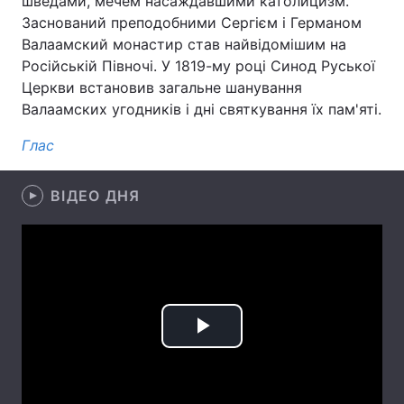
шведами, мечем насаждавшими католицизм.
Заснований преподобними Сергієм і Германом
Валаамский монастир став найвідомішим на
Російській Півночі. У 1819-му році Синод Руської
Головна
Війна
Церкви встановив загальне шанування
Валаамских угодників і дні святкування їх пам'яті.
Україна
Політика
Глас
Економіка
Світ
ВІДЕО ДНЯ
Спорт
Наука
Техно і зв'язок
Лайт
Зброя
Інциденти
Здоров'я
Туризм
Play
Цікавинки
Погода
Video
Екологія
Регіони