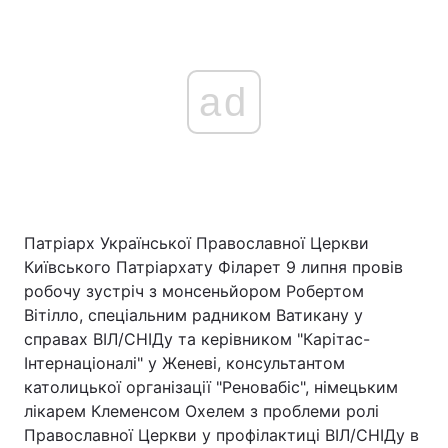
ad
Патріарх Української Православної Церкви
Київського Патріархату Філарет 9 липня провів
робочу зустріч з монсеньйором Робертом
Вітілло, спеціальним радником Ватикану у
справах ВІЛ/СНІДу та керівником "Карітас-
Інтернаціоналі" у Женеві, консультантом
католицької організації "Реновабіс", німецьким
лікарем Клеменсом Охелем з проблеми ролі
Православної Церкви у профілактиці ВІЛ/СНІДу в