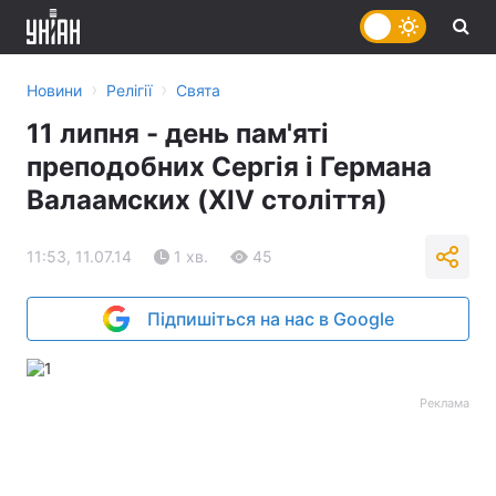
›
›
Новини
Релігії
Свята
11 липня - день пам'яті
преподобних Сергія і Германа
Валаамских (XIV століття)
11:53, 11.07.14
1 хв.
45
Підпишіться на нас в Google
Реклама