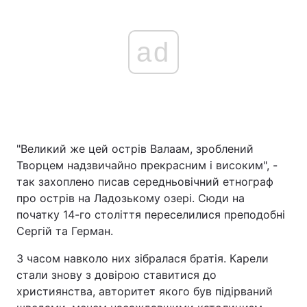
ad
"Великий же цей острів Валаам, зроблений
Творцем надзвичайно прекрасним і високим", -
так захоплено писав середньовічний етнограф
про острів на Ладозькому озері. Сюди на
початку 14-го століття переселилися преподобні
Сергій та Герман.
З часом навколо них зібралася братія. Карели
стали знову з довірою ставитися до
християнства, авторитет якого був підірваний