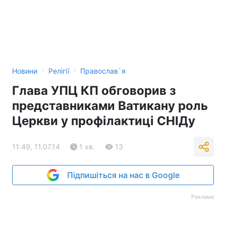
›
›
Новини
Релігії
Православ`я
Глава УПЦ КП обговорив з
представниками Ватикану роль
Церкви у профілактиці СНІДу
11:49, 11.07.14
1 хв.
13
Підпишіться на нас в Google
Реклама