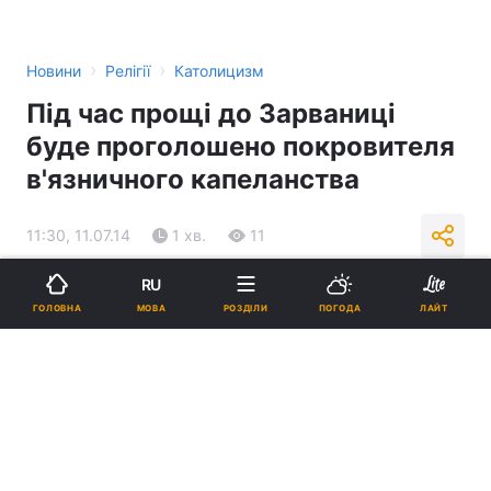
›
›
Новини
Релігії
Католицизм
Під час прощі до Зарваниці
буде проголошено покровителя
в'язничного капеланства
11:30, 11.07.14
1 хв.
11
RU
Підпишіться на нас в Google
МОВА
ГОЛОВНА
РОЗДІЛИ
ПОГОДА
ЛАЙТ
Реклама