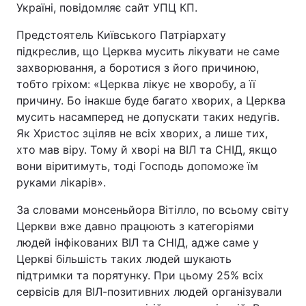
Україні, повідомляє сайт УПЦ КП.
Предстоятель Київського Патріархату
підкреслив, що Церква мусить лікувати не саме
захворювання, а боротися з його причиною,
тобто гріхом: «Церква лікує не хворобу, а її
причину. Бо інакше буде багато хворих, а Церква
мусить насамперед не допускати таких недугів.
Як Христос зціляв не всіх хворих, а лише тих,
хто мав віру. Тому й хворі на ВІЛ та СНІД, якщо
вони віритимуть, тоді Господь допоможе їм
руками лікарів».
За словами монсеньйора Вітілло, по всьому світу
Церкви вже давно працюють з категоріями
людей інфікованих ВІЛ та СНІД, адже саме у
Церкві більшість таких людей шукають
підтримки та порятунку. При цьому 25% всіх
сервісів для ВІЛ-позитивних людей організували