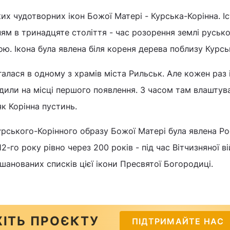
их чудотворних ікон Божої Матері - Курська-Корінна. Іс
ням в тринадцяте століття - час розорення землі русько
. Ікона була явлена біля кореня дерева поблизу Курсь
галася в одному з храмів міста Рильськ. Але кожен раз 
ходили на місці першого появлення. З часом там влаштув
як Корінна пустинь.
рського-Корінного образу Божої Матері була явлена Рос
2-го року рівно через 200 років - під час Вітчизняної ві
шанованих списків цієї ікони Пресвятої Богородиці.
ІТЬ ПРОЄКТУ
ПІДТРИМАЙТЕ НАС