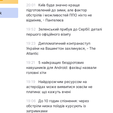
20:01
Київ буде значно краще
підготовлений до зими, але фактор
k
обстрілів і можливостей ППО ніхто не
відміняв, - Пантелеєв
19:52
Зеленський прибув до Сербії: деталі
першого офіційного візиту
19:23
Дипломатичний контранаступ
України на Вашингтон захлинувся, - The
Atlantic
19:21
5 найкращих бездротових
навушників для Android: фахівці назвали
головні хіти
19:19
Найдорожчим ресурсом на
астероїдах може виявитися зовсім не
платина: що кажуть вчені
19:06
До 10 годин спізнення: через
обстріли низка поїздів курсують із
затримками