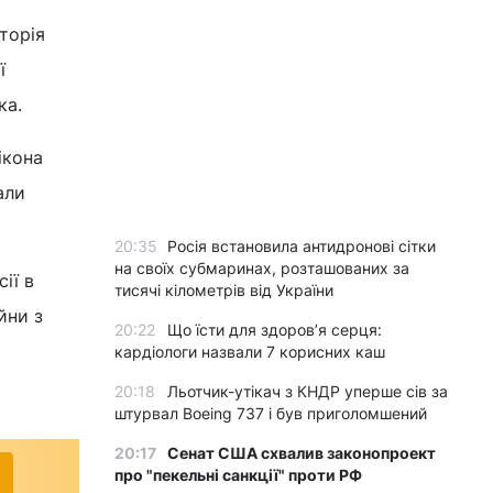
торія
ї
ка.
ікона
али
20:35
Росія встановила антидронові сітки
на своїх субмаринах, розташованих за
ії в
тисячі кілометрів від України
йни з
20:22
Що їсти для здоров’я серця:
кардіологи назвали 7 корисних каш
20:18
Льотчик-утікач з КНДР уперше сів за
штурвал Boeing 737 і був приголомшений
20:17
Сенат США схвалив законопроект
про "пекельні санкції" проти РФ