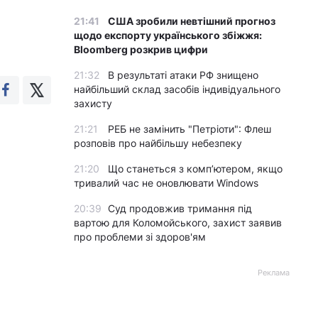
21:41
США зробили невтішний прогноз
щодо експорту українського збіжжя:
Bloomberg розкрив цифри
21:32
В результаті атаки РФ знищено
найбільший склад засобів індивідуального
захисту
21:21
РЕБ не замінить "Петріоти": Флеш
розповів про найбільшу небезпеку
21:20
Що станеться з комп’ютером, якщо
тривалий час не оновлювати Windows
20:39
Суд продовжив тримання під
вартою для Коломойського, захист заявив
про проблеми зі здоров'ям
Реклама