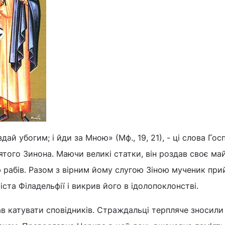
дай убогим; і йди за Мною» (Мф., 19, 21), - ці слова Гос
ятого Зинона. Маючи великі статки, він роздав своє ма
ю рабів. Разом з вірним йому слугою Зіною мученик пр
ста Філадельфії і викрив його в ідолопоклонстві.
в катувати сповідників. Страждальці терпляче зносили 