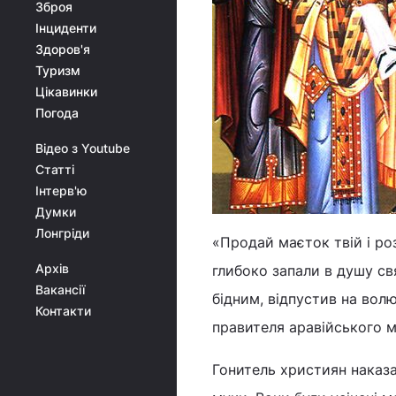
Зброя
Інциденти
Здоров'я
Туризм
Цікавинки
Погода
Відео з Youtube
Статті
Інтерв'ю
Думки
Лонгріди
«Продай маєток твій і роз
Архів
глибоко запали в душу св
Вакансії
бідним, відпустив на вол
Контакти
правителя аравійського мі
Гонитель християн наказа