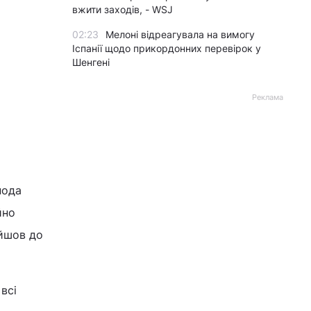
вжити заходів, - WSJ
02:23
Мелоні відреагувала на вимогу
Іспанії щодо прикордонних перевірок у
Шенгені
Реклама
пода
йно
ийшов до
всі