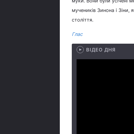
муки. Вони були усічені 
мучеників Зинона і Зіни, 
століття.
Глас
ВІДЕО ДНЯ