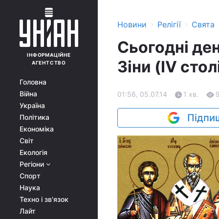
›
›
Новини
Релігії
Свята
Сьогодні ден
ІНФОРМАЦІЙНЕ
Зіни (IV стол
АГЕНТСТВО
Головна
Війна
01:56, 05.07.14
1 хв.
Україна
Підпиш
Політика
Економіка
Світ
Екологія
Регіони
Спорт
Наука
Техно і зв'язок
Лайт