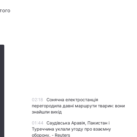
ртого
02:18
Сонячна електростанція
перегородила давні маршрути тварин: вони
знайшли вихід
01:44
Саудівська Аравія, Пакистан і
Туреччина уклали угоду про взаємну
оборону, - Reuters