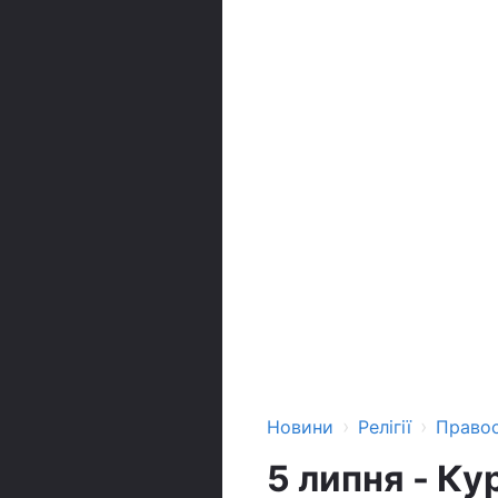
›
›
Новини
Релігії
Право
5 липня - Ку