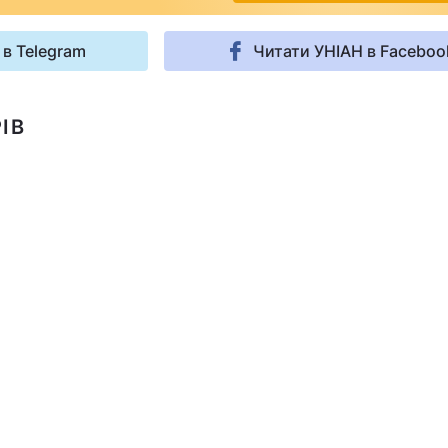
 в Telegram
Читати УНІАН в Faceboo
ІВ