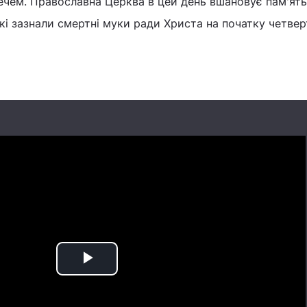
мечем. Православна Церква в цей день вшановує пам'ять
які зазнали смертні муки ради Христа на початку четве
Play
Video