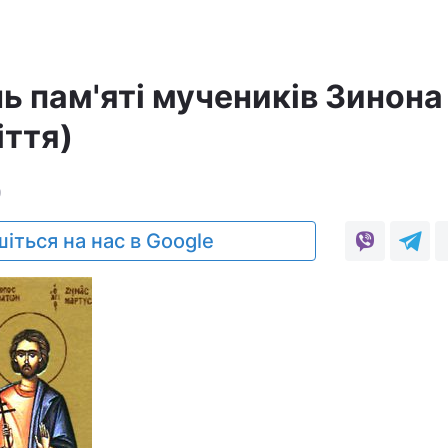
ь пам'яті мучеників Зинона 
іття)
9
іться на нас в Google