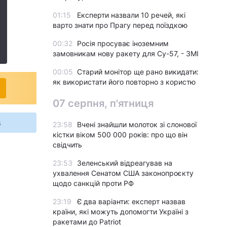
01:15
Експерти назвали 10 речей, які
варто знати про Прагу перед поїздкою
00:32
Росія просуває іноземним
замовникам нову ракету для Су-57, - ЗМІ
00:05
Старий монітор ще рано викидати:
як використати його повторно з користю
07 серпня, п'ятниця
s
23:58
Вчені знайшли молоток зі слонової
кістки віком 500 000 років: про що він
свідчить
23:53
Зеленський відреагував на
ухвалення Сенатом США законопроєкту
щодо санкцій проти РФ
23:19
Є два варіанти: експерт назвав
країни, які можуть допомогти Україні з
ракетами до Patriot