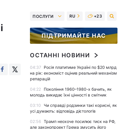
RU
+23
ПОСЛУГИ
і
ПІДТРИМАЙТЕ НАС
ОСТАННІ НОВИНИ
04:37
Росія платитиме Україні по $20 млрд
на рік: економіст оцінив реальний механізм
репарацій
04:22
Покоління 1960–1980-х бачить, як
молодь викидає їхні цінності в смітник
03:10
Чи справді родзинки такі корисні, як
усі думають: відповідь дієтологів
02:56
Трамп неохоче посилює тиск на РФ,
але законопроект Грема змусить його