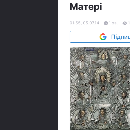
Матері
01:55, 05.07.14
1 хв.
Підпиш