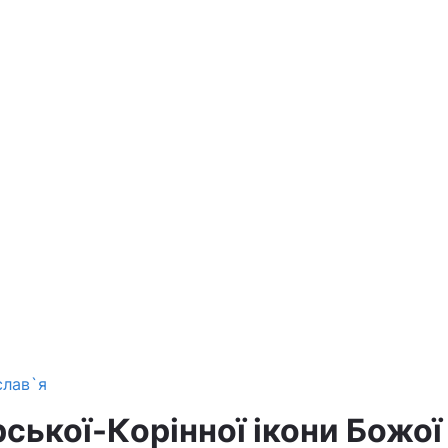
слав`я
рської-Корінної ікони Божої