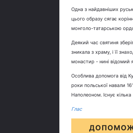
Одна з найдавніших руськ
цього образу сягає корін
монголо-татарською ордою
Деякий час святиня збері
зникала з храму, і її зна
монастир - нині відомий 
Особлива допомога від Ку
роки польської навали 161
Наполеоном. Існує кілька 
Глас
ДОПОМОЖ