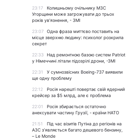
23:17
Колишньому очільнику МЗС
Угорщини може загрожувати до трьох
років ув'язнення, - ЗМІ
23:07
Одна фраза миттєво поставить на
місце зверхню людину: психолог розкрила
секрет
22:33
Над ремонтною базою систем Patriot
у Німеччині літали підозрілі дрони, -ЗМІ
22:31
У сумнозвісних Boeing-737 виявили
ще одну проблему
22:12
Росія нарешті повертає свій ядерний
крейсер за $5 млрд, але є проблема
22:01
Росія збирається остаточно
анексувати частину Грузії, - країни НАТО
21:51
Під час візитів Путіна до регіонів на
АЗС з’являється багато дешевого бензину,
– Le Monde