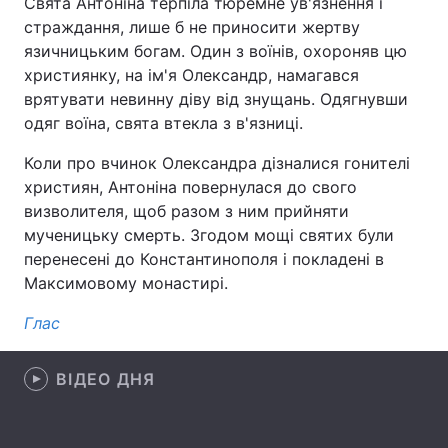
Свята Антоніна терпіла тюремне ув'язнення і
страждання, лише б не приносити жертву
язичницьким богам. Один з воїнів, охороняв цю
християнку, на ім'я Олександр, намагався
Головна
Війна
врятувати невинну діву від знущань. Одягнувши
одяг воїна, свята втекла з в'язниці.
Україна
Політика
Коли про вчинок Олександра дізналися гонителі
Економіка
Світ
християн, Антоніна повернулася до свого
визволителя, щоб разом з ним прийняти
Спорт
Наука
мученицьку смерть. Згодом мощі святих були
перенесені до Константинополя і покладені в
Техно і зв'язок
Лайт
Максимовому монастирі.
Зброя
Інциденти
Глас
Здоров'я
Туризм
ВІДЕО ДНЯ
Цікавинки
Погода
Екологія
Регіони