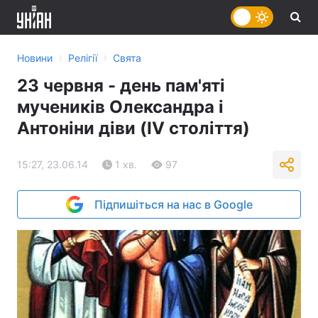
›
›
Новини
Релігії
Свята
23 червня - день пам'яті
мучеників Олександра і
Антоніни діви (IV століття)
15:27, 23.06.14
1 хв.
97
Підпишіться на нас в Google