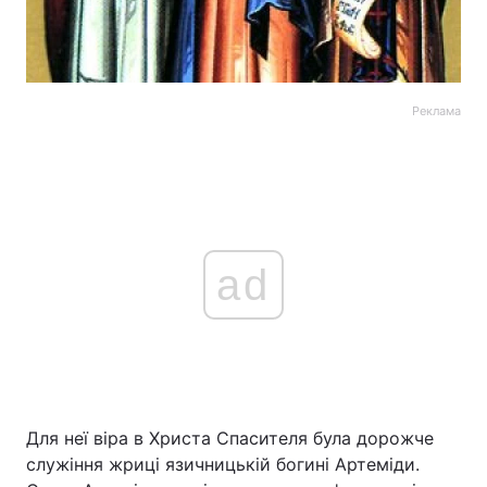
Реклама
ad
Для неї віра в Христа Спасителя була дорожче
служіння жриці язичницькій богині Артеміди.