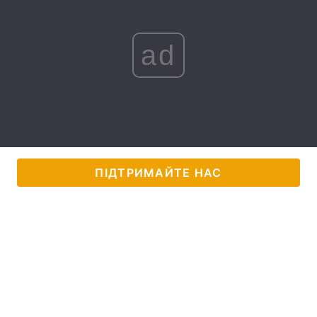
Лонгріди
ad
Відео з Youtube
Статті
Інтерв'ю
Думки
Архів
Вакансії
Контакти
ПІДТРИМАЙТЕ НАС
Послуги