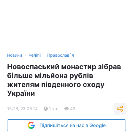
›
›
Новини
Релігії
Православ`я
Новоспаський монастир зібрав
більше мільйона рублів
жителям південного сходу
України
15:26, 23.06.14
1 хв.
43
Підпишіться на нас в Google