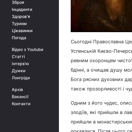
Зброя
Інциденти
Здоров'я
Туризм
Цікавинки
Погода
Сьогодні Православна Цер
Відео з Youtube
Успенській Києво-Печерсь
Статті
ревним охоронцем чистоти 
Інтерв'ю
бдінні, а очищав душу мо
Думки
Лонгріди
Бога рясних духовних дар
також прозорливості і чу
Архів
Вакансії
Одним з його чудес, опис
Контакти
злодіїв, які прийшли в ла
прийшли в монастирський 
покаялися. Після цього св