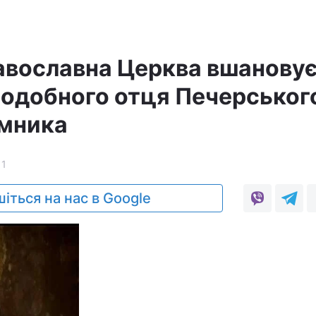
авославна Церква вшанову
подобного отця Печерського
имника
11
іться на нас в Google