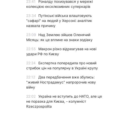
23:41
Роналду похизувався у мережі
колекцією ексклюзивних суперкарів
23:34
Путінські війська влаштовують
"сафарі" на людей у Херсоні: аналітик
назвала причину
23:09
Над Землею зійшов Оленячий
Місяць: як це вплине на знаки зодіаку
22:55
Макрон різко відреагував на нові
удари РФ по Києву
22:24
Експертка попередила про новий
стрибок цін на популярну в Україні крупу
22:12
Два передбачення вже збулись:
"живий Нострадамус" напророчив нову
війну
22:02
Україна не вступить до НАТО, але це
не поразка для Києва, - колумніст
Rzeczpospolita