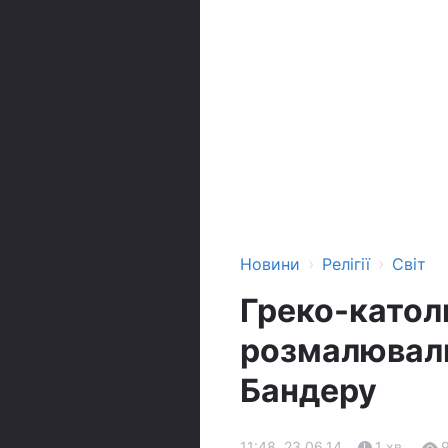
›
›
Новини
Релігії
Світ
Греко-катол
розмалювали
Бандеру
11:48, 23.06.14
1 хв.