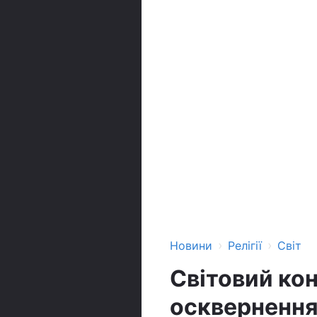
›
›
Новини
Релігії
Світ
Світовий ко
осквернення