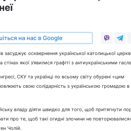
неї
9
іться на нас в Google
ів засуджує осквернення української католицької церк
на стінах якої з’явилися графіті з антиукраїнськими гасл
нгресі, СКУ та українці по всьому світy обурені «цим
ловлюють свою солідарність з українською громадою в
йську владу діяти швидко для того, щоб притягнути по
бaти пpо тe, щоб такі огидні злочини не повторювалися»
ен Чолій.