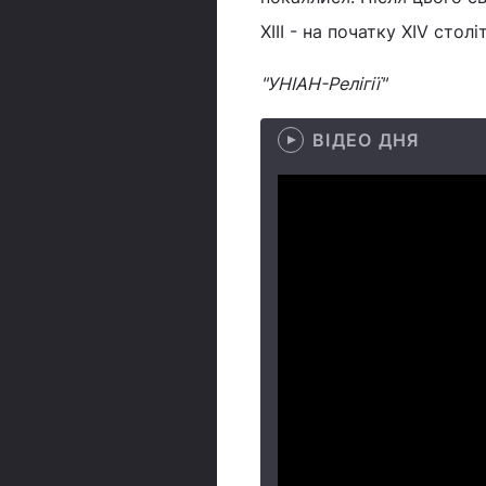
ХІІІ - на початку ХІV сто
"УНІАН-Релігії"
ВІДЕО ДНЯ