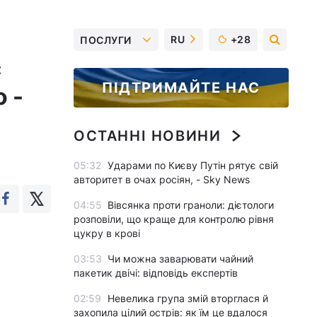
RU
+28
ПОСЛУГИ
є
ПІДТРИМАЙТЕ НАС
 -
ОСТАННІ НОВИНИ
05:32
Ударами по Києву Путін рятує свій
авторитет в очах росіян, - Sky News
04:55
Вівсянка проти граноли: дієтологи
розповіли, що краще для контролю рівня
цукру в крові
03:53
Чи можна заварювати чайний
пакетик двічі: відповідь експертів
02:59
Невелика група змій вторглася й
захопила цілий острів: як їм це вдалося