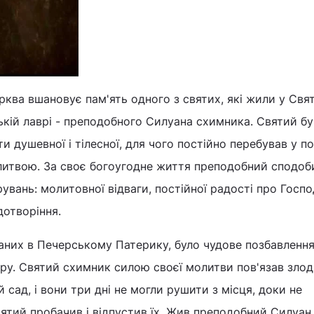
ква вшановує пам'ять одного з святих, які жили у Свя
кій лаврі - преподобного Силуана схимника. Святий б
душевної і тілесної, для чого постійно перебував у пос
литвою. За своє богоугодне життя преподобний сподоб
увань: молитовної відваги, постійної радості про Госпо
дотворіння.
аних в Печерському Патерику, було чудове позбавлення
вру. Святий схимник силою своєї молитви пов'язав злодії
сад, і вони три дні не могли рушити з місця, доки не
ятий пробачив і відпустив їх. Жив преподобний Силуан 