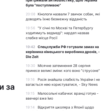
притримали антибалістику, щоб Україна
була "поступливою"
20:08
Кінологи назвали 7 звичок собак, які
доводять їхню безмежну відданість
19:56
"У січні по Москві та Петербургу
ходитимуть ведмеді": нардеп назвав
слабке місце Росії
19:42
Спецслужби РФ готували замах на
керівника німецького виробника дронів, -
Die Zeit
19:30
Місячне затемнення 28 серпня
принесе великі зміни: кого воно "струсоне"
19:16
Росія знайшла слабкість України і не
и за
вагається нею користуватися, - Sky News
19:15
Малосольні кабачки: вранці готую -
ввечері вже їмо
19:14
Відкриття школяра з Японії щодо