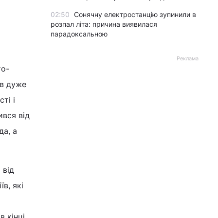
02:50
Сонячну електростанцію зупинили в
розпал літа: причина виявилася
парадоксальною
Реклама
то-
ув дуже
ті і
ився від
да, а
 від
в, які
в кінці