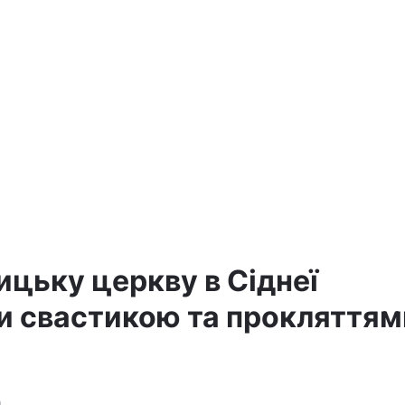
ицьку церкву в Сіднеї
 свастикою та прокляттям
9