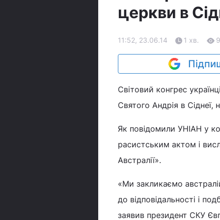
церкви в Сід
11:52, 23.06.14
1 хв.
Підпиш
Світовий конгрес українц
Святого Андрія в Сіднеї, 
Як повідомили УНІАН у ко
расистським актом і вис
Австралії».
«Ми закликаємо австралі
до відповідальності і под
заявив президент СКУ Євг