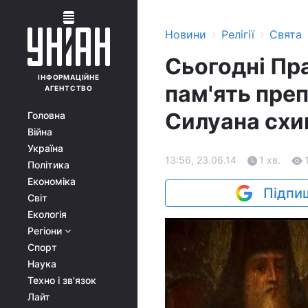
›
›
Новини
Релігії
Свята
Сьогодні Пр
ІНФОРМАЦІЙНЕ
пам'ять пре
АГЕНТСТВО
Силуана сх
Головна
Війна
Україна
13:56, 23.06.14
1 хв.
Політика
Економіка
Підпиш
Світ
Екологія
Регіони
Спорт
Наука
Техно і зв'язок
Лайт