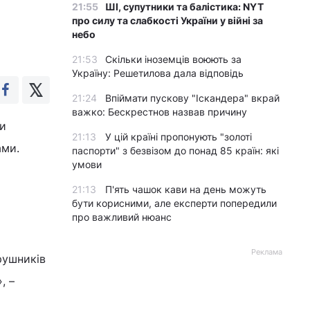
21:55
ШІ, супутники та балістика: NYT
про силу та слабкості України у війні за
небо
21:53
Скільки іноземців воюють за
Україну: Решетилова дала відповідь
21:24
Впіймати пускову "Іскандера" вкрай
важко: Бескрестнов назвав причину
ви
21:13
У цій країні пропонують "золоті
ами.
паспорти" з безвізом до понад 85 країн: які
умови
21:13
П'ять чашок кави на день можуть
бути корисними, але експерти попередили
про важливий нюанс
Реклама
рушників
, –