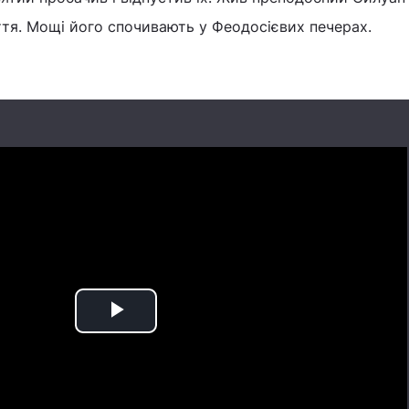
ліття. Мощі його спочивають у Феодосієвих печерах.
Play
Video