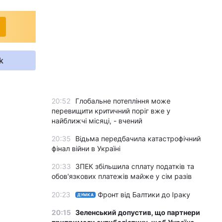
k
20:52
Глобальне потепління може
перевищити критичний поріг вже у
найближчі місяці, - вчений
20:35
Відьма передбачила катастрофічний
фінал війни в Україні
20:33
ЗПЕК збільшила сплату податків та
обов'язкових платежів майже у сім разів
20:23
Фронт від Балтики до Іраку
ДУМКА
20:15
Зеленський допустив, що партнери