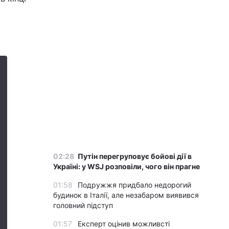
02:28
Путін перегруповує бойові дії в
Україні: у WSJ розповіли, чого він прагне
01:58
Подружжя придбало недорогий
будинок в Італії, але незабаром виявився
головний підступ
01:57
Експерт оцінив можливсті