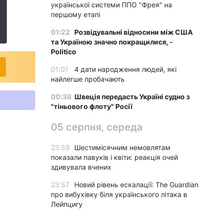
української системи ППО "Фрея" на
першому етапі
01:22
Розвідувальні відносини між США
та Україною значно покращилися, -
Politico
01:01
4 дати народження людей, які
найлегше пробачають
00:38
Швеція передасть Україні судно з
"тіньового флоту" Росії
05 серпня, середа
23:59
Шестимісячним немовлятам
показали павуків і квіти: реакція очей
здивувала вчених
23:57
Новий рівень ескалації: The Guardian
про вибухівку біля українського літака в
Лейпцигу