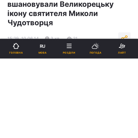
вшановували Великорецьку
ікону святителя Миколи
Чудотворця
15:29, 10.06.14
3 хв.
21
RU
МОВА
ГОЛОВНА
РОЗДІЛИ
ПОГОДА
ЛАЙТ
Підпишіться на нас в Google
Реклама