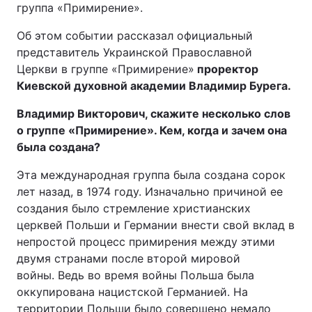
группа «Примирение».
Об этом событии рассказал официальный
представитель Украинской Православной
Церкви в группе «Примирение»
проректор
Киевской духовной академии Владимир Бурега.
Владимир Викторович, скажите несколько слов
о группе «Примирение». Кем, когда и зачем она
была создана?
Эта международная группа была создана сорок
лет назад, в 1974 году. Изначально причиной ее
создания было стремление христианских
церквей Польши и Германии внести свой вклад в
непростой процесс примирения между этими
двумя странами после второй мировой
войны. Ведь во время войны Польша была
оккупирована нацистской Германией. На
территории Польши было совершено немало