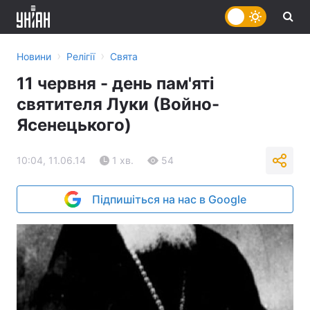
›
›
Новини
Релігії
Свята
11 червня - день пам'яті
святителя Луки (Войно-
Ясенецького)
10:04, 11.06.14
1 хв.
54
Підпишіться на нас в Google