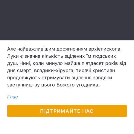
Лонгріди
Відео з Youtube
Статті
Інтерв'ю
Думки
Але найважливішим досягненням архієпископа
Архів
Вакансії
Луки є значна кількість зцілених їм людських
душ. Нині, коли минуло майже п'ятдесят років від
Контакти
дня смерті владики-хірурга, тисячі християн
продовжують отримувати зцілення завдяки
Послуги
заступництву цього Божого угодника.
Глас
ПІДТРИМАЙТЕ НАС