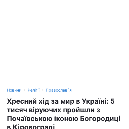
›
›
Новини
Релігії
Православ`я
Хресний хід за мир в Україні: 5
тисяч віруючих пройшли з
Почаївською іконою Богородиці
в Кіровограді