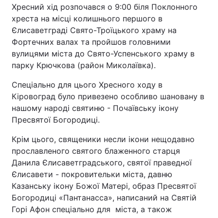
Хресний хід розпочався о 9:00 біля Поклонного
хреста на місці колишнього першого в
Єлисаветграді Свято-Троїцького храму на
Фортечних валах та пройшов головними
вулицями міста до Свято-Успенського храму в
парку Крючкова (район Миколаївка).
Спеціально для цього Хресного ходу в
Кіровоград було привезено особливо шановану в
нашому народі святиню - Почаївську ікону
Пресвятої Богородиці.
Крім цього, священики несли ікони нещодавно
прославленого святого блаженного старця
Данила Єлисаветградського, святої праведної
Єлисавети - покровительки міста, давню
Казанську ікону Божої Матері, образ Пресвятої
Богородиці «Пантанасса», написаний на Святій
Горі Афон спеціально для міста, а також