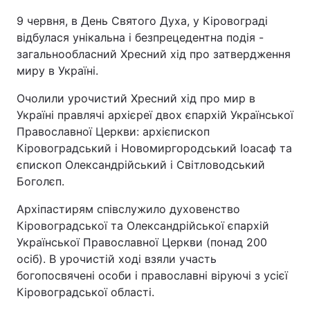
9 червня, в День Святого Духа, у Кіровограді
відбулася унікальна і безпрецедентна подія -
загальнообласний Хресний хід про затвердження
миру в Україні.
Очолили урочистий Хресний хід про мир в
Україні правлячі архієреї двох єпархій Української
Православної Церкви: архієпископ
Кіровоградський і Новомиргородський Іоасаф та
єпископ Олександрійський і Світловодський
Боголєп.
Архіпастирям співслужило духовенство
Кіровоградської та Олександрійської єпархій
Української Православної Церкви (понад 200
осіб). В урочистій ході взяли участь
богопосвячені особи і православні віруючі з усієї
Кіровоградської області.