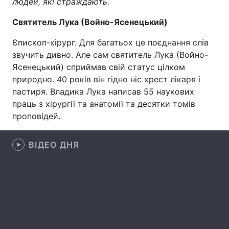
людей, які страждають.
Святитель Лука (Войно-Ясенецький)
Єпископ-хірург. Для багатьох це поєднання слів
Головна
Війна
звучить дивно. Але сам святитель Лука (Войно-
Ясенецький) сприймав свій статус цілком
Україна
Політика
природно. 40 років він гідно ніс хрест лікаря і
Економіка
Світ
пастиря. Владика Лука написав 55 наукових
праць з хірургії та анатомії та десятки томів
Спорт
Наука
проповідей.
Техно і зв'язок
Лайт
ВІДЕО ДНЯ
Зброя
Інциденти
Здоров'я
Туризм
Цікавинки
Погода
Екологія
Регіони