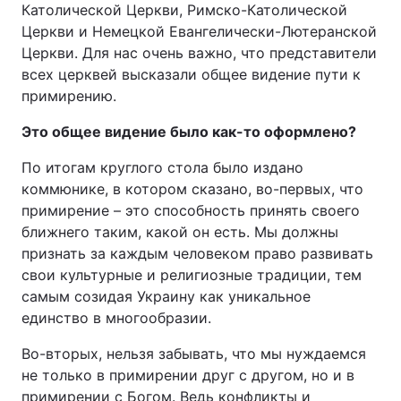
Католической Церкви, Римско-Католической
Церкви и Немецкой Евангелически-Лютеранской
Церкви. Для нас очень важно, что представители
всех церквей высказали общее видение пути к
примирению.
Это общее видение было как-то оформлено?
По итогам круглого стола было издано
коммюнике, в котором сказано, во-первых, что
примирение – это способность принять своего
ближнего таким, какой он есть. Мы должны
признать за каждым человеком право развивать
свои культурные и религиозные традиции, тем
самым созидая Украину как уникальное
единство в многообразии.
Во-вторых, нельзя забывать, что мы нуждаемся
не только в примирении друг с другом, но и в
примирении с Богом. Ведь конфликты и