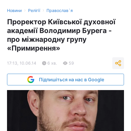
›
›
Новини
Релігії
Православ`я
Проректор Київської духовної
академії Володимир Бурега -
про міжнародну групу
«Примирення»
17:13, 10.06.14
6 хв.
59
Підпишіться на нас в Google