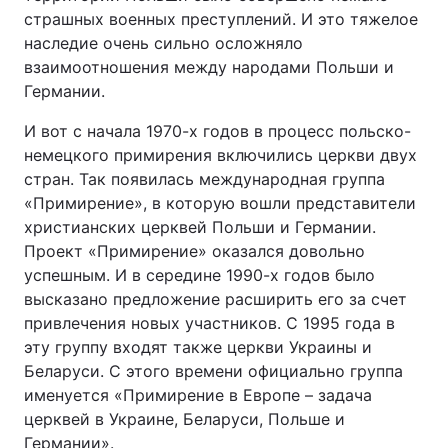
страшных военных преступлений. И это тяжелое
наследие очень сильно осложняло
взаимоотношения между народами Польши и
Германии.
И вот с начала 1970-х годов в процесс польско-
немецкого примирения включились церкви двух
стран. Так появилась международная группа
«Примирение», в которую вошли представители
христианских церквей Польши и Германии.
Проект «Примирение» оказался довольно
успешным. И в середине 1990-х годов было
высказано предложение расширить его за счет
привлечения новых участников. С 1995 года в
эту группу входят также церкви Украины и
Беларуси. С этого времени официально группа
именуется «Примирение в Европе – задача
церквей в Украине, Беларуси, Польше и
Германии».