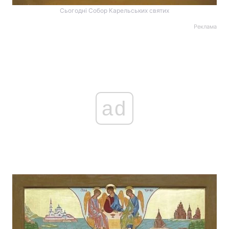
Сьогодні Собор Карельських святих
Реклама
Головна
Війна
Україна
Політика
Економіка
Світ
ad
Спорт
Наука
Техно і зв'язок
Лайт
Зброя
Інциденти
Здоров'я
Туризм
Цікавинки
Погода
Екологія
Регіони