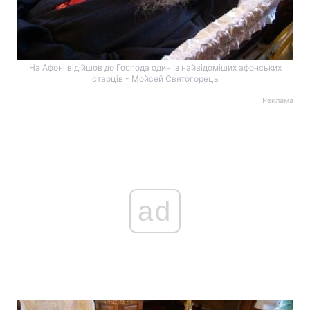
На Афоні відійшов до Господа один із найвідоміших афонських
старців - Мойсей Святогорець
Реклама
ad