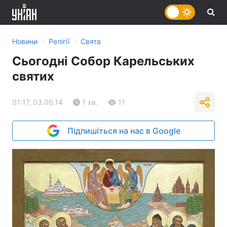
›
›
Новини
Релігії
Свята
Сьогодні Собор Карельських
святих
01:17, 03.06.14
1 хв.
11
Підпишіться на нас в Google