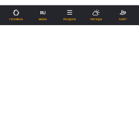
RU
МОВА
ГОЛОВНА
РОЗДІЛИ
ПОГОДА
ЛАЙТ
›
›
Новини
Релігії
Свята
Православна Церква вшановує
пам'ять великих святих царів