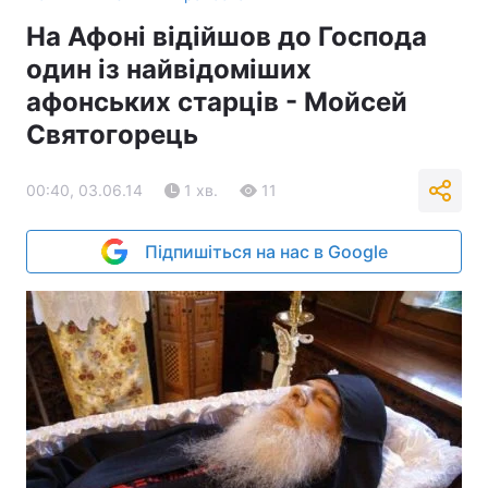
На Афоні відійшов до Господа
один із найвідоміших
афонських старців - Мойсей
Святогорець
00:40, 03.06.14
1 хв.
11
Підпишіться на нас в Google