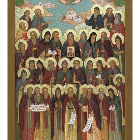
Лонгріди
Відео з Youtube
Статті
Інтерв'ю
Думки
Архів
Вакансії
Контакти
Послуги