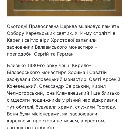
Тема оформлення
Сьогодні Православна Церква вшановує пам'ять
Собору Карельських святих. У 14-му столітті в
Карелії світло віри Христової запалили
засновники Валаамського монастиря -
преподобні Сергій та Герман.
Близько 1430-го року ченці Кирило-
Білозерського монастиря Зосима і Саватій
заснували Соловецький монастир. Святі Арсеній
Коневецький, Олександр Свірський, Кирил
Челмогорський, Іона Клеменецький і ще близько
сімдесяти подвижників у різний час відкривали
тут обителі, будували храми, служили Господу.
Вони були місіонерами, які засвоювали
карельські простори не мечем, а хрестом,
лагідністю і любов'ю.