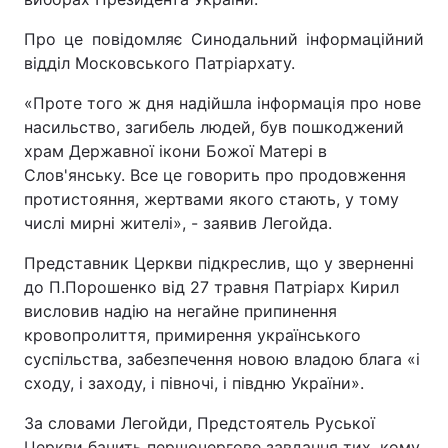
Про це повідомляє Синодальний інформаційний
відділ Московського Патріархату.
«Проте того ж дня надійшла інформація про нове
насильство, загибель людей, був пошкоджений
храм Державної ікони Божої Матері в
Слов'янську. Все це говорить про продовження
протистояння, жертвами якого стають, у тому
числі мирні жителі», - заявив Легойда.
Представник Церкви підкреслив, що у зверненні
до П.Порошенко від 27 травня Патріарх Кирил
висловив надію на негайне припинення
кровопролиття, примирення українського
суспільства, забезпечення новою владою блага «і
сходу, і заходу, і півночі, і півдню України».
За словами Легойди, Предстоятель Руської
Церкви бачить першочергове завдання тих, кому