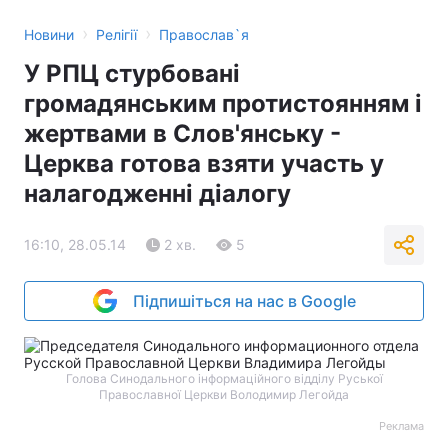
›
›
Новини
Релігії
Православ`я
У РПЦ стурбовані
громадянським протистоянням і
жертвами в Слов'янську -
Церква готова взяти участь у
налагодженні діалогу
16:10, 28.05.14
2 хв.
5
Підпишіться на нас в Google
Голова Синодального інформаційного відділу Руської
Православної Церкви Володимир Легойда
Реклама