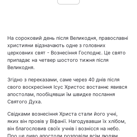
На сороковий день після Великодня, православні
християни відзначають одне з головних
церковних свят - Вознесіння Господнє. Це свято
припадає на четвер шостого тижня після
Великодня.
Згідно з переказами, саме через 40 днів після
свого воскресіння Ісус Христос востаннє явився
апостолам, пообіцявши їм швидке послання
Святого Духа.
Свідками вознесіння Христа стали його учні,
яких він провів у Віфанії. Нагодувавши їх хлібом,
він благословив своїх учнів і вознісся на небо.
Про це диво апостоли розповіли всім людям,