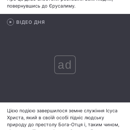
повернувшись до Єрусалиму.
ВІДЕО ДНЯ
Головна
Війна
Україна
Політика
Економіка
Світ
ad
Спорт
Наука
Техно і зв'язок
Лайт
Зброя
Інциденти
Здоров'я
Туризм
Цією подією завершилося земне служіння Ісуса
Цікавинки
Погода
Христа, який в своїй особі підніс людську
природу до престолу Бога-Отця і, таким чином,
Екологія
Регіони