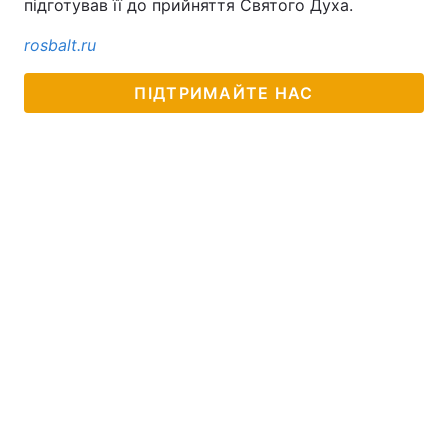
підготував її до прийняття Святого Духа.
Лонгріди
rosbalt.ru
ПІДТРИМАЙТЕ НАС
Відео з Youtube
Статті
Інтерв'ю
Думки
Архів
Вакансії
Контакти
Послуги