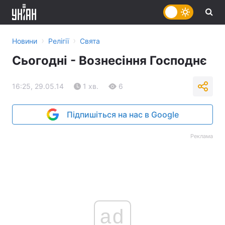
›
›
Новини
Релігії
Свята
Сьогодні - Вознесіння Господнє
16:25, 29.05.14
1 хв.
6
Підпишіться на нас в Google
Реклама
ad