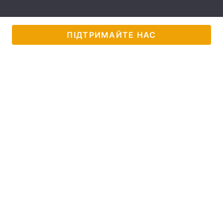
Лонгріди
ПІДТРИМАЙТЕ НАС
Відео з Youtube
Статті
Інтерв'ю
Думки
Архів
Вакансії
Контакти
Послуги