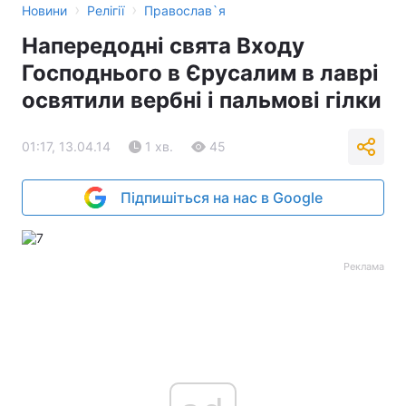
›
›
Новини
Релігії
Православ`я
Напередодні свята Входу
Господнього в Єрусалим в лаврі
освятили вербні і пальмові гілки
01:17, 13.04.14
1 хв.
45
Підпишіться на нас в Google
Реклама