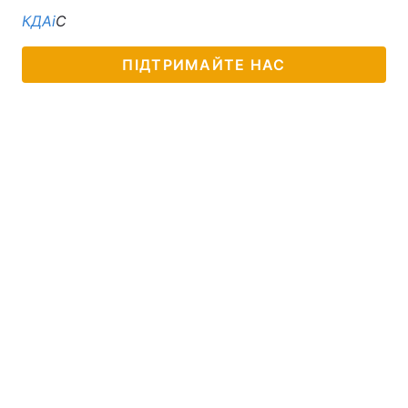
КДАі
С
ПІДТРИМАЙТЕ НАС