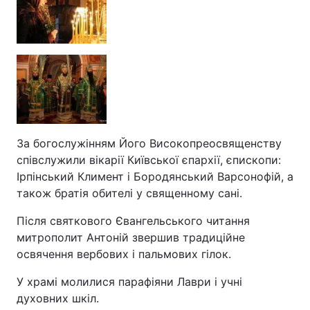
За богослужінням Його Високопреосвященству
співслужили вікарії Київської єпархії, єпископи:
Ірпінський Климент і Бородянський Варсонофій, а
також братія обителі у священному сані.
Після святкового Євангельського читання
митрополит Антоній звершив традиційне
освячення вербових і пальмових гілок.
У храмі молилися парафіяни Лаври і учні
духовних шкіл.