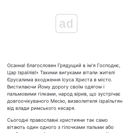
ad
Осанна! благословен Грядущий в ім'я Господнє,
Цар Ізраїлів!» Такими вигуками вітали жителі
Єрусалима входження Ісуса Христа в місто.
Вистилаючи Йому дорогу своїм одягом і
пальмовими гілками, народ вірив, що зустрічає
довгоочікуваного Месію, визволителя ізраїльтян
від влади римського кесаря.
Сьогодні православні християни так само
вітають один одного з гілочками пальми або