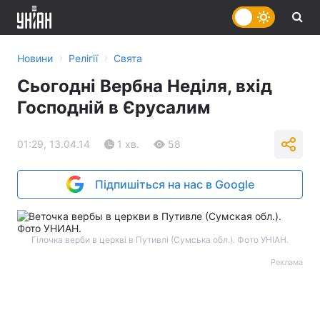
›
›
Новини
Релігії
Свята
Сьогодні Вербна Неділя, вхід
Господній в Єрусалим
01:29, 13.04.14
1 хв.
58
Підпишіться на нас в Google
Гілочка верби в церкві в Путивлі (Сумська обл.). Фото УНІАН.
Реклама