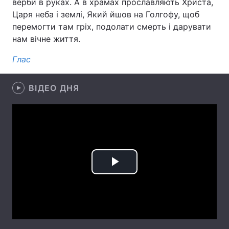
верби в руках. А в храмах прославляють Христа,
Царя неба і землі, Який йшов на Голгофу, щоб
перемогти там гріх, подолати смерть і дарувати
нам вічне життя.
Головна
Війна
Глас
Україна
Політика
ВІДЕО ДНЯ
Економіка
Світ
Спорт
Наука
Техно і зв'язок
Лайт
Зброя
Інциденти
Play
Здоров'я
Туризм
Video
Цікавинки
Погода
Екологія
Регіони