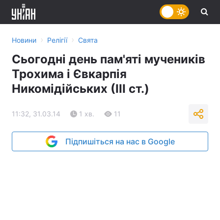
›
›
Новини
Релігії
Свята
Сьогодні день пам'яті мучеників
Трохима і Євкарпія
Никомідійських (ІІІ ст.)
11:32, 31.03.14
1 хв.
11
Підпишіться на нас в Google
Трохим і Євкарпій випустили з в'язниці християн
Реклама