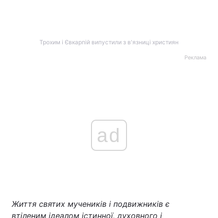
ad
Життя святих мучеників і подвижників є
втіленим ідеалом істинної, духовного і
піднесеного життя.
Ієромонах Дамаскін (Орловський)
Трохим і Євкарпій були воїнами в Нікомідії в часи
гонінь на християн при імператорі Діоклетіані.
Вони відрізнялися жорстокістю у виконанні всіх
його указів. Одного разу, коли Трохим і Євкарпій