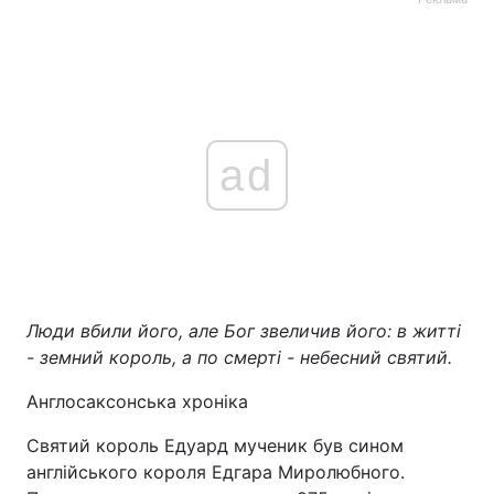
Святий король Едуард мученик був сином
англійського короля Едгара Миролюбного.
Праведник успадкував трон в 975 році, коли
йому було лише 13 років. Юний король
продовжував справу свого батька і постійно
допомагав монастирям, захищаючи їх від
місцевих феодалів. Землевласники вирішили
позбутися такого правителя і звернулися за
допомогою до його молодшого брата Этельреда.
Святого Едуарда вбили 31 березня 979 року,
коли він був в гостях у брата. Шанування короля-
мученика почалося відразу ж після його смерті.
А вже в 1008-му році король Едуард було
офіційно причислено до лику святих. Довгий час
мощі праведника вважалися загубленими. Але в
1981-му році їх знайшов археолог Вілсон-
Клеридж і передав святиню Православній Церкві.