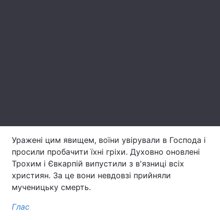
Лонгріди
Відео з Youtube
Статті
Уражені цим явищем, воїни увірували в Господа і
просили пробачити їхні гріхи. Духовно оновлені
Інтерв'ю
Думки
Трохим і Євкарпій випустили з в'язниці всіх
християн. За це вони невдовзі прийняли
Архів
Вакансії
мученицьку смерть.
Контакти
Глас
Послуги
ПІДТРИМАЙТЕ НАС