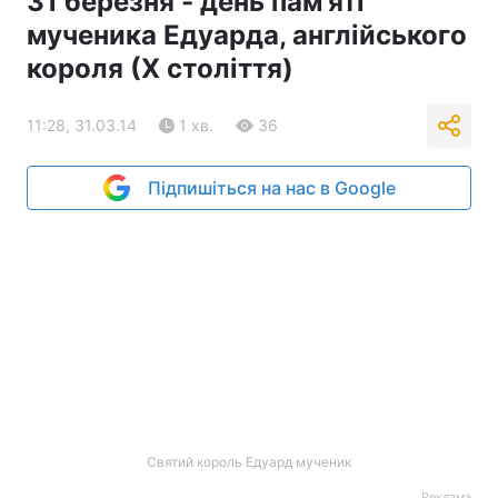
Святий король Едуард мученик
Реклама
ad
Люди вбили його, але Бог звеличив його: в житті
- земний король, а по смерті - небесний святий.
Англосаксонська хроніка