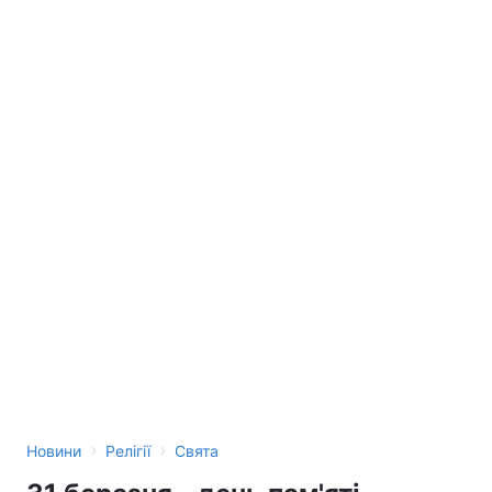
›
›
Новини
Релігії
Свята
31 березня - день пам'яті
мученика Едуарда, англійського
короля (Х століття)
11:28, 31.03.14
1 хв.
36
Підпишіться на нас в Google