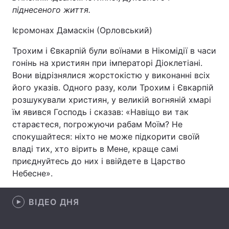
розшукували християн, у великій вогняній хмарі
їм явився Господь і сказав: «Навіщо ви так
стараєтеся, погрожуючи рабам Моїм? Не
спокушайтеся: ніхто не може підкорити своїй
Головна
Війна
владі тих, хто вірить в Мене, краще самі
приєднуйтесь до них і ввійдете в Царство
Україна
Політика
Небесне».
Економіка
Світ
ВІДЕО ДНЯ
Спорт
Наука
Техно і зв'язок
Лайт
Зброя
Інциденти
Здоров'я
Туризм
Цікавинки
Погода
Екологія
Регіони