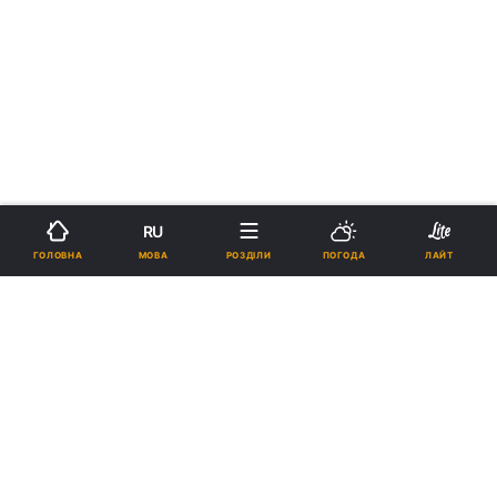
›
›
Новини
Релігії
Православ`я
В УПЦ провели молитовно-
соціальну акцію з підтримки
прикордонників на блокпостах
біля Криму (фоторепортаж)
00:09, 31.03.14
1 хв.
21
RU
МОВА
ГОЛОВНА
РОЗДІЛИ
ПОГОДА
ЛАЙТ
Підпишіться на нас в Google
В УПЦ провели молитовно-соціальну акцію з підтримки
прикордонників на блокпостах біля Криму (фоторепортаж)
Реклама