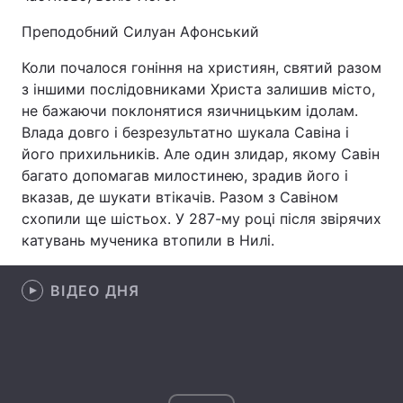
Преподобний Силуан Афонський
Коли почалося гоніння на християн, святий разом
Головна
Війна
з іншими послідовниками Христа залишив місто,
не бажаючи поклонятися язичницьким ідолам.
Україна
Політика
Влада довго і безрезультатно шукала Савіна і
його прихильників. Але один злидар, якому Савін
Економіка
Світ
багато допомагав милостинею, зрадив його і
вказав, де шукати втікачів. Разом з Савіном
Спорт
Наука
схопили ще шістьох. У 287-му році після звірячих
Техно і зв'язок
Лайт
катувань мученика втопили в Нилі.
Зброя
Інциденти
ВІДЕО ДНЯ
Здоров'я
Туризм
Цікавинки
Погода
Екологія
Регіони