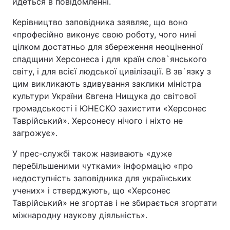
йдеться в повідомленні.
Керівництво заповідника заявляє, що воно
«професійно виконує свою роботу, чого нині
цілком достатньо для збереження неоціненної
спадщини Херсонеса і для країн слов`янського
світу, і для всієї людської цивілізації. В зв`язку з
цим викликають здивування заклики міністра
культури України Євгена Нищука до світової
громадськості і ЮНЕСКО захистити «Херсонес
Таврійський». Херсонесу нічого і ніхто не
загрожує».
У прес-службі також називають «дуже
перебільшеними чутками» інформацію «про
недоступність заповідника для українських
учених» і стверджують, що «Херсонес
Таврійський» не згортав і не збирається згортати
міжнародну наукову діяльність».