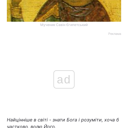
Мученик Савін Єгипетський
Реклама
ad
Найцінніше в світі - знати Бога і розуміти, хоча б
частково, волю Його.