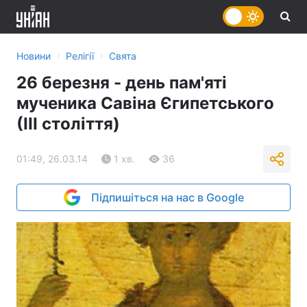
›
›
Новини
Релігії
Свята
26 березня - день пам'яті
мученика Савіна Єгипетського
(ІІІ століття)
01:49, 26.03.14
1 хв.
36
Підпишіться на нас в Google