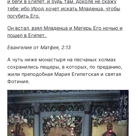
и беги в Египет, и будь там, доколе не скажу
тебе; ибо Ирод хочет искать Младенца, чтобы
погубить Его.
Он встал, взял Младенца и Матерь Его ночью и
пошел в Египет.
Евангелие от Матфея, 2:13
А чуть ниже монастыря на песчаных холмах
сохранились пещеры, в которых, по преданию,
жили преподобная Мария Египетская и святая
Фотиния.