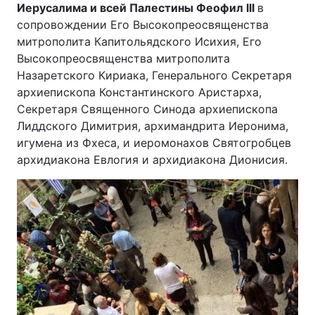
Иерусалима и всей Палестины Феофил ІІІ
в
сопровождении Его Высокопреосвященства
митрополита Капитольядского Исихия, Его
Высокопреосвященства митрополита
Назаретского Кириака, Генерального Секретаря
архиепископа Константинского Аристарха,
Секретаря Священного Синода архиепископа
Лиддского Димитрия, архимандрита Иеронима,
игумена из Фхеса, и иеромонахов Святогробцев
архидиакона Евлогия и архидиакона Дионисия.