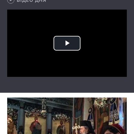
ВІДЕО ДНЯ
Лонгріди
Відео з Youtube
Статті
Інтерв'ю
Думки
Play
Архів
Вакансії
Video
Контакти
Послуги