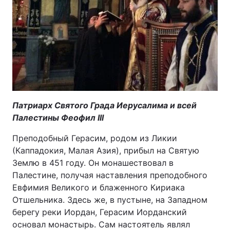
Тема оформлення
Патриарх Святого Града Иерусалима и всей
Палестины Феофил ІІІ
Преподобный Герасим, родом из Ликии
(Каппадокия, Малая Азия), прибыл на Святую
Землю в 451 году. Он монашествовал в
Палестине, получая наставления преподобного
Евфимия Великого и блаженного Кириака
Отшельника. Здесь же, в пустыне, на Западном
берегу реки Иордан, Герасим Иорданский
основал монастырь. Сам настоятель являл