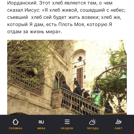
Иорданский. Этот хлеб является тем, о чем
сказал Иисус: «Я хлеб живой, сошедший с небес;
съевший хлеб сей будет жить вовеки; хлеб же,
который Я дам, есть Плоть Моя, которую Я
отдам за жизнь мира».
RU
МОВА
ГОЛОВНА
РОЗДІЛИ
ПОГОДА
ЛАЙТ