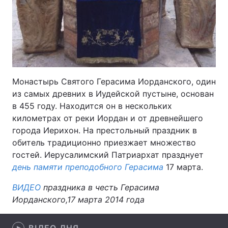
Головна
Війна
Україна
Політика
Монастырь Святого Герасима Иорданского, один
Економіка
Світ
из самых древних в Иудейской пустыне, основан
в 455 году. Находится он в нескольких
Спорт
Наука
километрах от реки Иордан и от древнейшего
города Иерихон. На престольный праздник в
Техно і зв'язок
Лайт
обитель традиционно приезжает множество
гостей. Иерусалимский Патриархат празднует
Зброя
Інциденти
день памяти преподобного Герасима
17 марта.
Здоров'я
Туризм
ВИДЕО
праздника в честь Герасима
Иорданского,17 марта 2014 года
Цікавинки
Погода
Екологія
Регіони