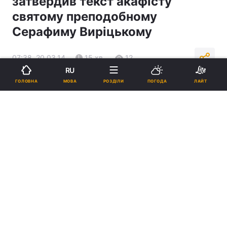
затвердив текст акафісту
святому преподобному
Серафиму Виріцькому
07:38, 20.03.14
15 хв.
12
RU
МОВА
ГОЛОВНА
РОЗДІЛИ
ПОГОДА
ЛАЙТ
Підпишіться на нас в Google
Священний Синод РПЦ затвердив текст акафісту святому
преподобному Серафиму Виріцькому
Реклама
ad