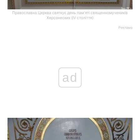
Православна Церква святкує день пам'яті священномучеників
Херсонеских (IV століття)
Головна
Війна
Реклама
Україна
Політика
Економіка
Світ
Спорт
Наука
ad
Техно і зв'язок
Лайт
Зброя
Інциденти
Здоров'я
Туризм
Цікавинки
Погода
Екологія
Регіони