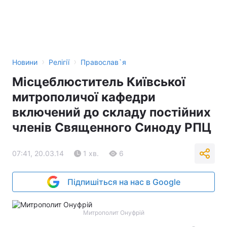
›
›
Новини
Релігії
Православ`я
Місцеблюститель Київської
митрополичої кафедри
включений до складу постійних
членів Священного Синоду РПЦ
07:41, 20.03.14
1 хв.
6
Підпишіться на нас в Google
Митрополит Онуфрій