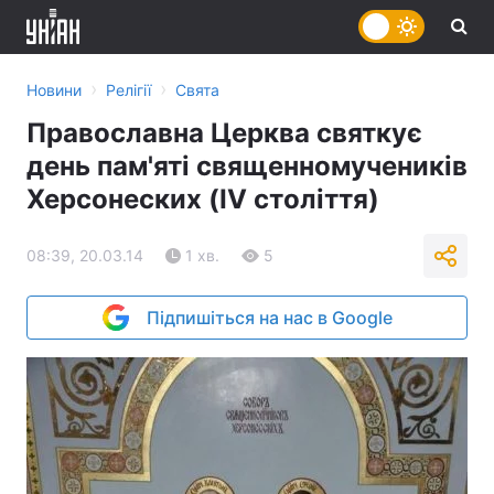
›
›
Новини
Релігії
Свята
Православна Церква святкує
день пам'яті священномучеників
Херсонеских (IV століття)
08:39, 20.03.14
1 хв.
5
Підпишіться на нас в Google