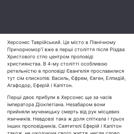
Херсонес Таврійський. Це місто в Північному
Причорномор'ї вже в перші століття після Різдва
Христового стло центром проповіді
християнства. В 4-му столітті особливою
ретельністю в проповіді Євангелія прославилися
тут сім єпископів: Василь, Єфрем, Євген, Елпидій,
Агафодор, Еферій і Капітон.
Перші двоє прибули в Херсонес ще за часів
імператора Діоклетіана. Незабаром вони
прийняли мученицьку смерть від рук місцевих
язичників. Невдовзі така ж доля спіткала і трьох
інших проповідників. Святителі Еферій і Капітон
також, не шкодуючи свого життя, несли слово