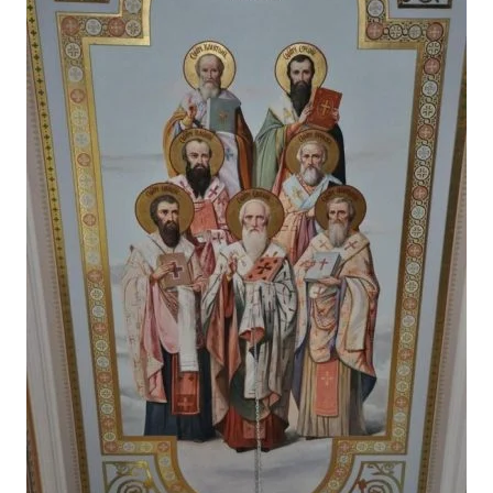
Лонгріди
Відео з Youtube
Статті
Інтерв'ю
Думки
Архів
Вакансії
Контакти
Послуги