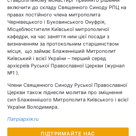
ставропігійному монастирі прийнято рішення
включити до складу Священного Синоду РПЦ на
правах постійного члена митрополита
Чернівецького і Буковинського Онуфрія,
Місцеблюстителя Київської митрополичої
кафедри, на час заняття ним цієї посади з
визначенням за протокольним старшинством
місця, що займає Блаженніший Митрополит
Київський і всієї України – перший серед
архієреїв Руської Православної Церкви (журнал
№1 ).
Члени Священного Синоду Руської Православної
Церкви також піднесли молитви про зміцнення
сил Блаженнішого Митрополита Київського і всієї
України Володимира.
Патріархія.ru
ПІДТРИМАЙТЕ НАС