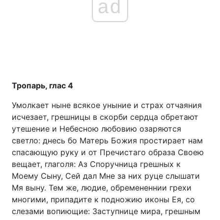
ad
Тропарь, глас 4
Умолкает ныне всякое уныние и страх отчаяния
исчезает, грешницы в скорби сердца обретают
утешение и Небесною любовию озаряются
светло: днесь бо Матерь Божия простирает нам
спасающую руку и от Пречистаго образа Своею
вещает, глаголя: Аз Споручница грешных к
Моему Сыну, Сей дал Мне за них руце слышати
Мя выну. Тем же, людие, обремененнии грехи
многими, припадите к подножию иконы Ея, со
слезами вопиющие: Заступнице мира, грешным