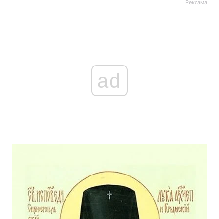
Реклама
Головна
Війна
Україна
Політика
ad
Економіка
Світ
Спорт
Наука
Техно і зв'язок
Лайт
Зброя
Інциденти
Здоров'я
Туризм
Цікавинки
Погода
Екологія
Регіони