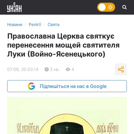
›
›
Новини
Релігії
Свята
Православна Церква святкує
перенесення мощей святителя
Луки (Войно-Ясенецького)
07:06, 20.03.14
2 хв.
4
Підпишіться на нас в Google