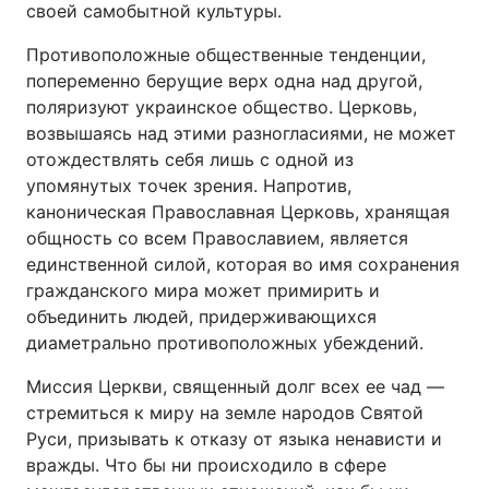
своей самобытной культуры.
Противоположные общественные тенденции,
попеременно берущие верх одна над другой,
поляризуют украинское общество. Церковь,
возвышаясь над этими разногласиями, не может
отождествлять себя лишь с одной из
упомянутых точек зрения. Напротив,
каноническая Православная Церковь, хранящая
общность со всем Православием, является
единственной силой, которая во имя сохранения
гражданского мира может примирить и
объединить людей, придерживающихся
диаметрально противоположных убеждений.
Миссия Церкви, священный долг всех ее чад —
стремиться к миру на земле народов Святой
Руси, призывать к отказу от языка ненависти и
вражды. Что бы ни происходило в сфере