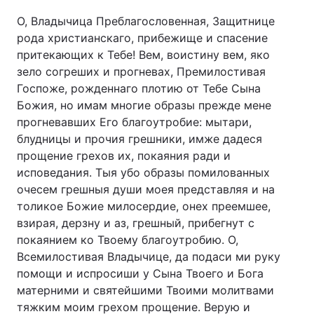
О, Владычица Преблагословенная, Защитнице
рода христианскаго, прибежище и спасение
притекающих к Тебе! Вем, воистину вем, яко
зело согреших и прогневах, Премилостивая
Госпоже, рожденнаго плотию от Тебе Сына
Божия, но имам многие образы прежде мене
прогневавших Его благоутробие: мытари,
блудницы и прочия грешники, имже дадеся
прощение грехов их, покаяния ради и
исповедания. Тыя убо образы помилованных
очесем грешныя души моея представляя и на
толикое Божие милосердие, онех преемшее,
взирая, дерзну и аз, грешный, прибегнут с
покаянием ко Твоему благоутробию. О,
Всемилостивая Владычице, да подаси ми руку
помощи и испросиши у Сына Твоего и Бога
матерними и святейшими Твоими молитвами
тяжким моим грехом прощение. Верую и