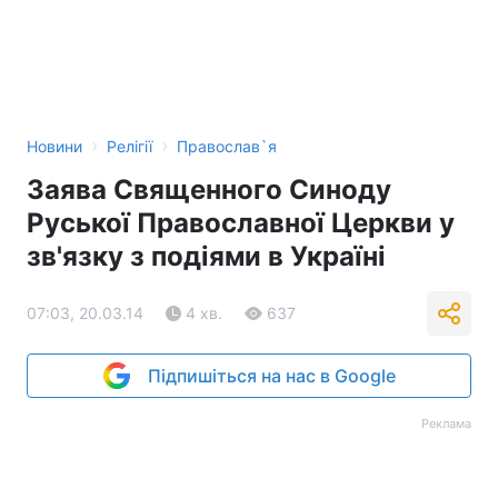
›
›
Новини
Релігії
Православ`я
Заява Священного Синоду
Руської Православної Церкви у
зв'язку з подіями в Україні
07:03, 20.03.14
4 хв.
637
Підпишіться на нас в Google
Реклама