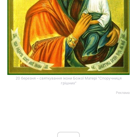
20 березня – святкування ікони Божої Матері "Споручниця
грішних"
Реклама