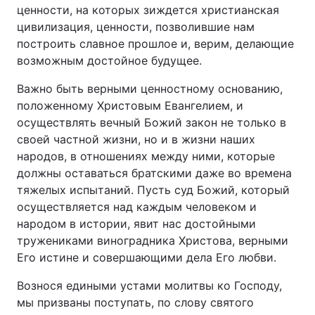
ценности, на которых зиждется христианская
цивилизация, ценности, позволившие нам
построить славное прошлое и, верим, делающие
возможным достойное будущее.
Важно быть верными ценностному основанию,
положенному Христовым Евангелием, и
осуществлять вечный Божий закон не только в
своей частной жизни, но и в жизни наших
народов, в отношениях между ними, которые
должны оставаться братскими даже во времена
тяжелых испытаний. Пусть суд Божий, который
осуществляется над каждым человеком и
народом в истории, явит нас достойными
тружениками виноградника Христова, верными
Его истине и совершающими дела Его любви.
Вознося едиными устами молитвы ко Господу,
мы призваны поступать, по слову святого