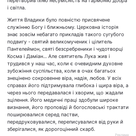
перетворив їхню несумісність на гармонію добра
і світла.
Життя Владики було повністю присвячене
служінню Богу і ближньому. Церковна історія
знає зовсім небагато прикладів такого сугубого
подвигу - святий великомученик і цілитель
Пантелеймон, святі безсребреники і чудотворці
Косма і Даміан... Але святитель Лука жив і
трудився у наш час, коли є очевидним духовне
зубожіння суспільства, коли в очах багатьох
знецінено сокровенне віра, надія, любов. У всіх
справах його підтримувала глибока і щира віра, а
через нього передавалася і хворим, що жадали
зцілення. Його медичні праці здобули широке
визнання, його проповіді й богословські трактати
поширювалися серед пастви,
передруковувалися, переписувалися від руки й
зберігалися, як дорогоцінний скарб.
Реклама