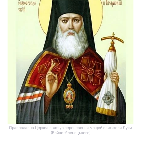
Православна Церква святкує перенесення мощей святителя Луки
(Войно-Ясенецького)