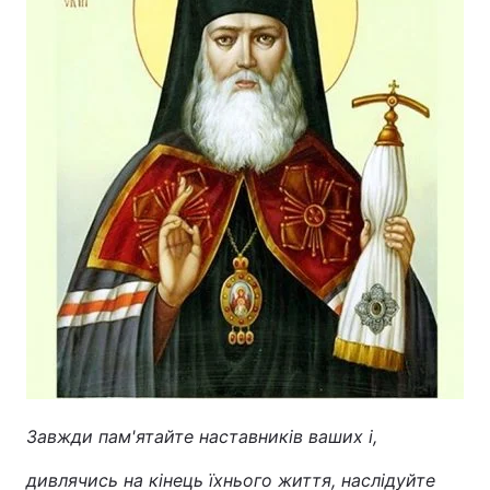
Лонгріди
Відео з Youtube
Статті
Інтерв'ю
Думки
Архів
Вакансії
Контакти
Послуги
Завжди пам'ятайте наставників ваших і,
дивлячись на кінець їхнього життя, наслідуйте