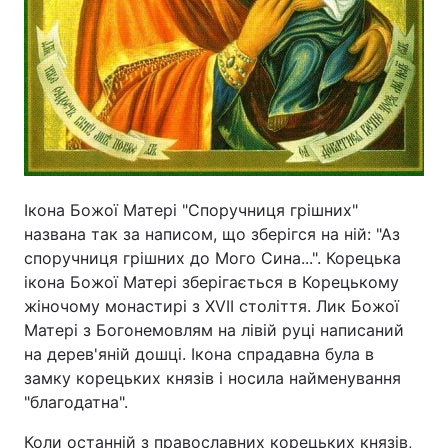
Ікона Божої Матері "Споручниця грішних"
названа так за написом, що зберігся на ній: "Аз
споручниця грішних до Мого Сина...". Корецька
ікона Божої Матері зберігається в Корецькому
жіночому монастирі з XVII століття. Лик Божої
Матері з Богонемовлям на лівій руці написаний
на дерев'яній дошці. Ікона спрадавна була в
замку корецьких князів і носила найменування
"благодатна".
Коли останній з православних корецьких князів,