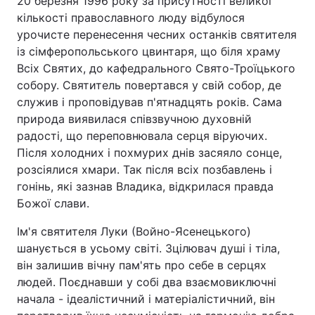
20 березня 1996 року за присутності великої
кількості православного люду відбулося
урочисте перенесення чесних останків святителя
із сімферопольського цвинтаря, що біля храму
Всіх Святих, до кафедрального Свято-Троїцького
собору. Святитель повертався у свій собор, де
служив і проповідував п'ятнадцять років. Сама
природа виявилася співзвучною духовній
радості, що переповнювала серця віруючих.
Після холодних і похмурих днів засяяло сонце,
розсіялися хмари. Так після всіх позбавлень і
гонінь, які зазнав Владика, відкрилася правда
Божої слави.
Ім'я святителя Луки (Войно-Ясенецького)
шанується в усьому світі. Зцілювач душі і тіла,
він залишив вічну пам'ять про себе в серцях
людей. Поєднавши у собі два взаємовиключні
начала - ідеалістичний і матеріалістичний, він