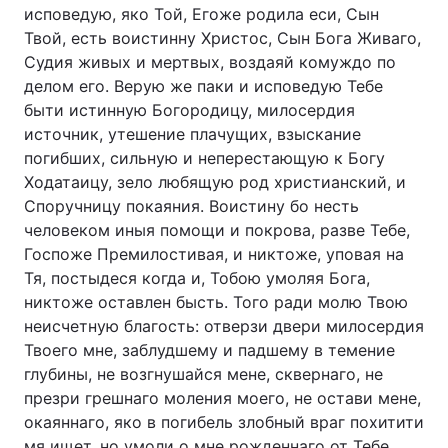
исповедую, яко Той, Егоже родила еси, Сын
Твой, есть воистинну Христос, Сын Бога Живаго,
Судия живых и мертвых, воздаяй комуждо по
делом его. Верую же паки и исповедую Тебе
быти истинную Богородицу, милосердия
источник, утешение плачущих, взыскание
погибших, сильную и неперестающую к Богу
Ходатаицу, зело любящую род христианский, и
Споручницу покаяния. Воистину бо несть
человеком иныя помощи и покрова, разве Тебе,
Госпоже Премилостивая, и никтоже, уповая на
Тя, постыдеся когда и, Тобою умоляя Бога,
никтоже оставлен бысть. Того ради молю Твою
неисчетную благость: отверзи двери милосердия
Твоего мне, заблудшему и падшему в темение
глубины, не возгнушайся мене, сквернаго, не
презри грешнаго моления моего, не остави мене,
окаяннаго, яко в погибель злобный враг похитити
мя ищет, но умоли о мне рожденнаго от Тебе