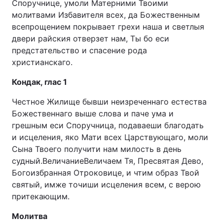
Споручнице, умоли Матерними Твоими
молитвами Избавителя всех, да Божественным
всепрощением покрывает грехи наша и светлыя
двери райския отверзет нам, Ты бо еси
предстательство и спасение рода
христианскаго.
Кондак, глас 1
Честное Жилище бывши неизреченнаго естества
Божественнаго выше слова и паче ума и
грешным еси Споручница, подаваеши благодать
и исцеления, яко Мати всех Царствующаго, моли
Сына Твоего получити нам милость в день
судный.ВеличаниеВеличаем Тя, Пресвятая Дево,
Богоизбранная Отроковице, и чтим образ Твой
святый, имже точиши исцеления всем, с верою
притекающим.
Молитвa