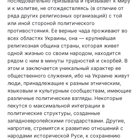
последовательно призывала и призывает к миру
и к молитве, не отождествляясь (в отличие от
ряда других религиозных организаций) с той
или иной стороной политического
противостояния. Ее верные чада проживают во
всех областях Украины, она — крупнейшая
религиозная община страны, которая живет
одной жизнью со своим народом, находится
рядом с ним в минуты трудностей и скорбей. В
этом и заключается уникальный характер ее
общественного служения, ибо на Украине живут
люди, принадлежащие к разным этническим,
языковым и культурным сообществам, имеющие
различные политические взгляды. Некоторые
пекутся о максимальной интеграции в
политические структуры, созданные
западноевропейскими государствами. Другие,
напротив, стремятся к развитию отношений с
народами исторической Руси, к сохранению