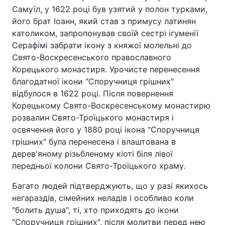
Самуїл, у 1622 році був узятий у полон турками,
його брат Іоанн, який став з примусу латинян
католиком, запропонував своїй сестрі ігуменії
Серафімі забрати ікону з княжої молельні до
Свято-Воскресенського православного
Корецького монастиря. Урочисте перенесення
благодатної ікони "Споручниця грішних"
відбулося в 1622 році. Після повернення
Корецькому Свято-Воскресенському монастирю
розвалин Свято-Троїцького монастиря і
освячення його у 1880 році ікона "Споручниця
грішних" була перенесена і влаштована в
дерев'яному різьбленому кіоті біля лівої
передньої колони Свято-Троїцького храму.
Багато людей підтверджують, що у разі якихось
негараздів, сімейних неладів і особливо коли
"болить душа", ті, хто приходять до ікони
"Споручниця грішних", після молитви перед нею