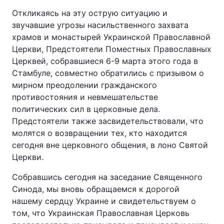
Откликаясь на эту острую ситуацию и
звучавшие угрозы насильственного захвата
храмов и монастырей Украинской Православной
Церкви, Предстоятели Поместных Православных
Церквей, собравшиеся 6-9 марта этого года в
Стамбуле, совместно обратились с призывом о
мирном преодолении гражданского
противостояния и невмешательстве
политических сил в церковные дела.
Предстоятели также засвидетельствовали, что
молятся о возвращении тех, кто находится
сегодня вне церковного общения, в лоно Святой
Церкви.
Собравшись сегодня на заседание Священного
Синода, мы вновь обращаемся к дорогой
нашему сердцу Украине и свидетельствуем о
том, что Украинская Православная Церковь