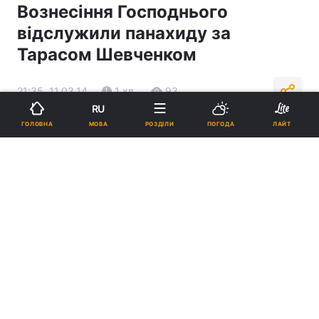
Вознесіння Господнього
відслужили панахиду за
Тарасом Шевченком
21:35, 11.03.14
1 хв.
93
RU
МОВА
ГОЛОВНА
РОЗДІЛИ
ПОГОДА
ЛАЙТ
Підпишіться на нас в Google
Реклама
ad