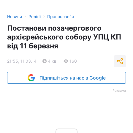
›
›
Новини
Релігії
Православ`я
Постанови позачергового
архієрейського собору УПЦ КП
від 11 березня
21:55, 11.03.14
4 хв.
160
Підпишіться на нас в Google
Реклама