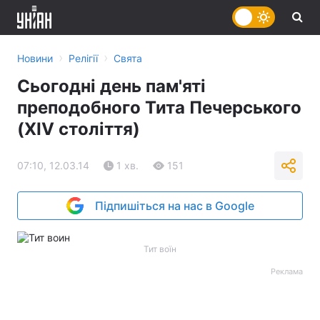
›
›
Новини
Релігії
Свята
Сьогодні день пам'яті
преподобного Тита Печерського
(XIV століття)
07:10, 12.03.14
1 хв.
151
Підпишіться на нас в Google
Тит воїн
Реклама