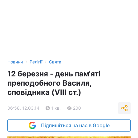
›
›
Новини
Релігії
Свята
12 березня - день пам'яті
преподобного Василя,
сповідника (VIII ст.)
06:58, 12.03.14
1 хв.
200
Підпишіться на нас в Google