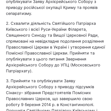
опублікувати Заяву Архієрейського Собору з
приводу російської окупації Криму та проявів
сепаратизму.
2. Схвалити діяльність Святійшого Патріарха
Київського і всієї Руси-України Філарета,
Священного Синоду та Вищої Церковної Ради,
спрямовані на невідкладне подолання розділення
Православної Церкви в Україні і утворення єдиної
Помісної Православної Церкви. Прийняти та
опублікувати з цього питання Звернення
Архієрейського Собору до УПЦ (Московського
Патріархату).
3. Прийняти та опублікувати Заяву
Архієрейського Собору з приводу підсумків
Сінаксу– зібрання Предстоятелів Помісних
Православних Церков, що завершило свою
роботу 9 березня 2014 р. в Константинополі.
Доручити Святійшому Патріарху Київському і