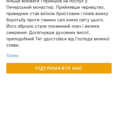
більше воювати і прийшов на послух у
Печерський монастир. Прийнявши чернецтво,
Лонгріди
праведник став воїном Христовим і повів важку
боротьбу проти темних сил князя світу цього.
Відео з Youtube
Статті
Його зброєю стали покаянний плач і велике
смирення. Досягнувши духовних висот,
Інтерв'ю
Думки
преподобний Тит удостоївся від Господа великої
слави.
Архів
Вакансії
Голос
Контакти
ПІДТРИМАЙТЕ НАС
Послуги