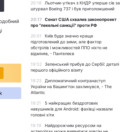
20:18
Льотчик-утікач з КНДР уперше сів за
штурвал Boeing 737 і був приголомшений
20:17
Сенат США схвалив законопроект
подобний
про "пекельні санкції" проти РФ
і
20:01
Київ буде значно краще
підготовлений до зими, але фактор
обстрілів і можливостей ППО ніхто не
відміняв, - Пантелеєв
19:52
Зеленський прибув до Сербії: деталі
першого офіційного візиту
19:23
Дипломатичний контранаступ
України на Вашингтон захлинувся, - The
Atlantic
k
19:21
5 найкращих бездротових
навушників для Android: фахівці назвали
головні хіти
19:19
Найдорожчим ресурсом на
астероїдах може виявитися зовсім не