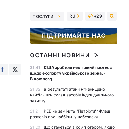
RU
+29
ПОСЛУГИ
ПІДТРИМАЙТЕ НАС
ОСТАННІ НОВИНИ
21:41
США зробили невтішний прогноз
щодо експорту українського зерна, -
Bloomberg
21:32
В результаті атаки РФ знищено
найбільший склад засобів індивідуального
захисту
21:21
РЕБ не замінить "Петріоти": Флеш
розповів про найбільшу небезпеку
21:20
Що станеться з комп’ютером, якщо