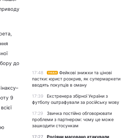
 приводу
рета,
ння
ної
обору до
17:48
Фейкові знижки та цінові
УНІАН
пастки: юрист розкрив, як супермаркети
вводять покупців в оману
інаксу–
17:39
Екстренера збірної України з
оту 9
футболу оштрафували за російську мову
всієї
17:29
Звичка постійно обговорювати
проблеми з партнером: чому це може
зашкодити стосункам
ію
17:27
Росіяни масовано атакували