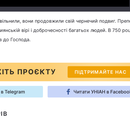
звільнили, вони продовжили свій чернечий подвиг. Пре
янській вірі і доброчесності багатьох людей. В 750 роц
в до Господа.
ІТЬ ПРОЄКТУ
ПІДТРИМАЙТЕ НАС
 в Telegram
Читати УНІАН в Faceboo
ІВ