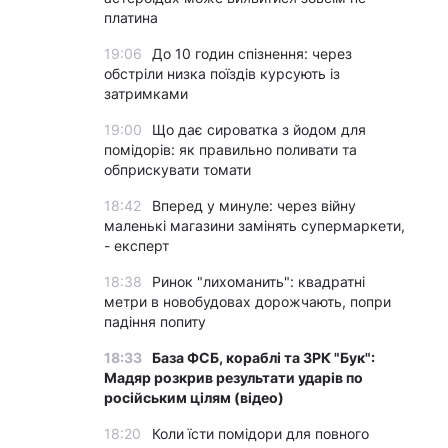
платина
19:06
До 10 годин спізнення: через
обстріли низка поїздів курсують із
затримками
19:00
Що дає сироватка з йодом для
помідорів: як правильно поливати та
обприскувати томати
18:42
Вперед у минуле: через війну
маленькі магазини замінять супермаркети,
- експерт
18:38
Ринок "лихоманить": квадратні
метри в новобудовах дорожчають, попри
падіння попиту
18:33
База ФСБ, кораблі та ЗРК "Бук":
Мадяр розкрив результати ударів по
російським цілям (відео)
18:20
Коли їсти помідори для повного