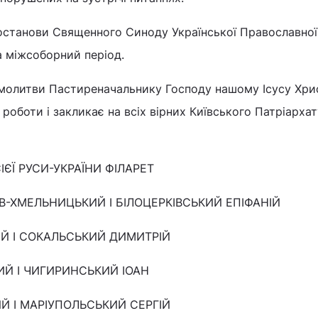
постанови Священного Синоду Української Православно
а міжсоборний період.
 молитви Пастиреначальнику Господу нашому Ісусу Хри
 роботи і закликає на всіх вірних Київського Патріарха
ІЄЇ РУСИ-УКРАЇНИ ФІЛАРЕТ
-ХМЕЛЬНИЦЬКИЙ І БІЛОЦЕРКІВСЬКИЙ ЕПІФАНІЙ
Й І СОКАЛЬСЬКИЙ ДИМИТРІЙ
Й І ЧИГИРИНСЬКИЙ ІОАН
Й І МАРІУПОЛЬСЬКИЙ СЕРГІЙ