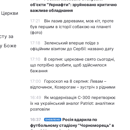
обʼєкти "Укрнафти": зруйновано критично
важливе обладнання
ї Церкви
17:21
Він лазив деревами, мов кіт, проте
був першим в історії собакою на планеті
(фото)
сту за
17:18
Зеленський вперше поїде з
ту Боже
офіційним візитом до Сербії: названо дату
17:10
8 серпня: церковне свято сьогодні,
що потрібно зробити, щоб здійснилося
бажання
17:00
Гороскоп на 8 серпня: Левам –
відпочинок, Козерогам – зустріч з рідними
16:49
Як модернізація С-300 перетворює
їх на український аналог Patriot: аналітики
розповіли
16:37
Росія вдарила по
ОНОВЛЕНО
футбольному стадіону "Чорноморець" в