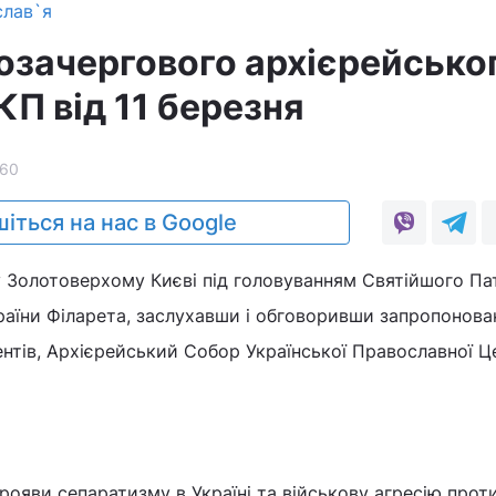
слав`я
озачергового архієрейсько
П від 11 березня
160
іться на нас в Google
у Золотоверхому Києві під головуванням Святійшого Па
України Філарета, заслухавши і обговоривши запропонова
нтів, Архієрейський Собор Української Православної Ц
прояви сепаратизму в Україні та військову агресію прот