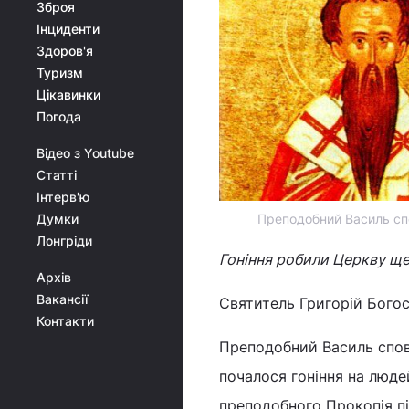
Зброя
Інциденти
Здоров'я
Туризм
Цікавинки
Погода
Відео з Youtube
Статті
Інтерв'ю
Думки
Преподобний Василь сп
Лонгріди
Гоніння робили Церкву ще
Архів
Вакансії
Святитель Григорій Бого
Контакти
Преподобний Василь спові
почалося гоніння на людей
преподобного Прокопія пі