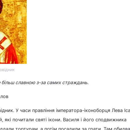
овідник
 більш славною з-за самих страждань.
слов
дник. У часи правління імператора-іконоборця Лева Іс
, які почитали святі ікони. Василя і його сподвижника
ддали тортурам, а потім посадили за грати. Там обидв