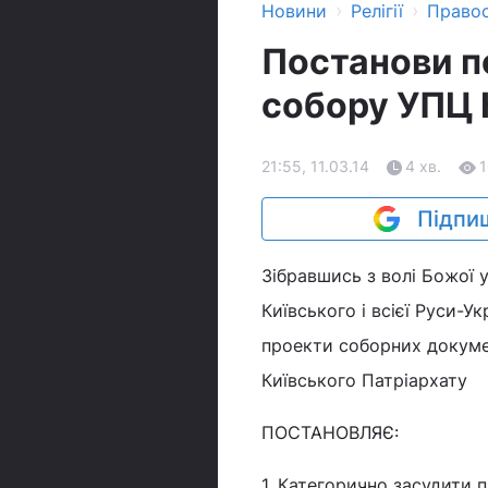
›
›
Новини
Релігії
Право
Постанови п
собору УПЦ К
21:55, 11.03.14
4 хв.
Підпиш
Зібравшись з волі Божої 
Київського і всієї Руси-
проекти соборних докуме
Київського Патріархату
ПОСТАНОВЛЯЄ:
1. Категорично засудити 