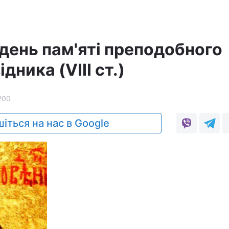
 день пам'яті преподобного
дника (VIII ст.)
200
іться на нас в Google