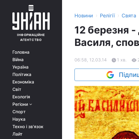
›
›
Новини
Релігії
Свята
12 березня -
ІНФОРМАЦІЙНЕ
Василя, спові
АГЕНТСТВО
Головна
Війна
06:58, 12.03.14
1 хв.
Україна
Підпиш
Політика
Економіка
Світ
Екологія
Регіони
Спорт
Наука
Техно і зв'язок
Лайт