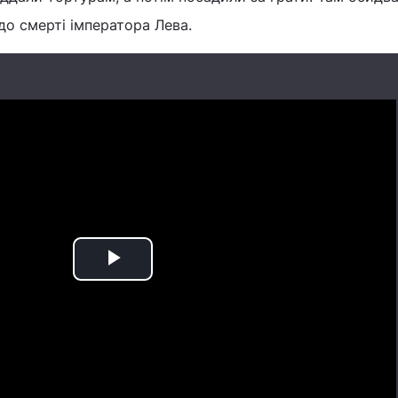
о смерті імператора Лева.
Play
Video