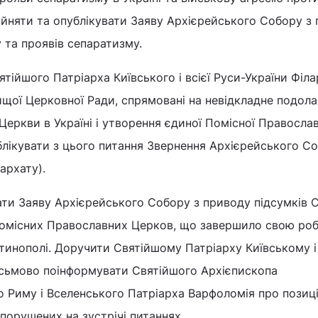
ийняти та опублікувати Заяву Архієрейського Собору з
у та проявів сепаратизму.
ятійшого Патріарха Київського і всієї Руси-України Філа
щої Церковної Ради, спрямовані на невідкладне подола
Церкви в Україні і утворення єдиної Помісної Православ
лікувати з цього питання Звернення Архієрейського С
архату).
ати Заяву Архієрейського Собору з приводу підсумків С
Помісних Православних Церков, що завершило свою роб
нтинополі. Доручити Святійшому Патріарху Київському і 
исьмово поінформувати Святійшого Архієпископа
о Риму і Вселенського Патріарха Варфоломія про позиц
 порушених на зустрічі питаннях.