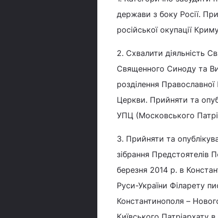
держави з боку Росії. Пр
російської окупації Крим
2. Схвалити діяльність Св
Священного Синоду та Ви
розділення Православної 
Церкви. Прийняти та опуб
УПЦ (Московського Патрі
3. Прийняти та опублікув
зібрання Предстоятелів 
березня 2014 р. в Конста
Руси-України Філарету п
Константинополя – Новог
Київського Патріархату в