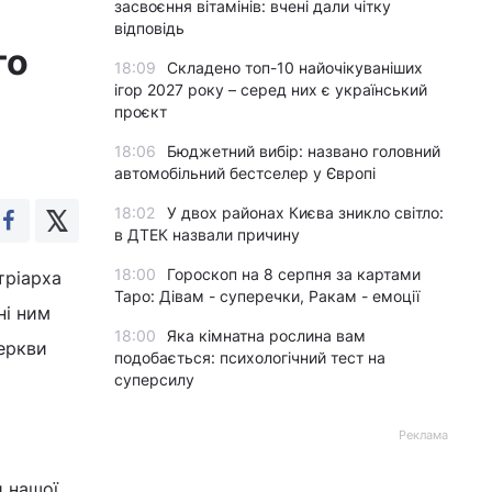
засвоєння вітамінів: вчені дали чітку
відповідь
го
18:09
Складено топ-10 найочікуваніших
ігор 2027 року – серед них є український
проєкт
18:06
Бюджетний вибір: названо головний
автомобільний бестселер у Європі
18:02
У двох районах Києва зникло світло:
в ДТЕК назвали причину
18:00
Гороскоп на 8 серпня за картами
тріарха
Таро: Дівам - суперечки, Ракам - емоції
ні ним
18:00
Яка кімнатна рослина вам
еркви
подобається: психологічний тест на
суперсилу
Реклама
и нашої