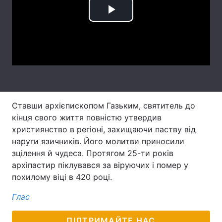
Лонгріди
Play
Video
Відео з Youtube
Статті
Інтерв'ю
Думки
Архів
Вакансії
Ставши архієпископом Газьким, святитель до
Контакти
кінця свого життя повністю утвердив
християнство в регіоні, захищаючи паству від
Послуги
наруги язичників. Його молитви приносили
зцілення й чудеса. Протягом 25-ти років
архіпастир піклувався за віруючих і помер у
похилому віці в 420 році.
Глас
ПІДТРИМАЙТЕ НАС