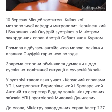
10 березня Місцеблюститель Київської
митрополичої кафедри митрополит Чернівецький
і Буковинський Онуфрій зустрівся з Міністром
закордонних справ Австрії Себастіяном Курцом.
Розмова відбулась англійською мовою, оскільки
владика Онуфрій гарно нею володіє.
Зокрема сторони обмінялися думками щодо
суспільно-політичної ситуації в сучасній Україні.
У зустрічі також взяв участь Керуючий справами
УПЦ митрополит Бориспільський і Броварський
Антоній та секретар Відділу зовнішніх церковних
зв’язків УПЦ протоієрей Миколай Данилевич.
До слова, Міністру закордонних справ Австрії 27