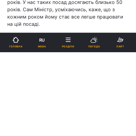
років. У нас таких посад досягають близько 50
років. Сам Міністр, усміхаючись, каже, що з
кожним роком йому стає все легше працювати
на цій посаді.
Православіє в Україні
RU
МОВА
ГОЛОВНА
РОЗДІЛИ
ПОГОДА
ЛАЙТ
ПІДТРИМАЙТЕ НАС