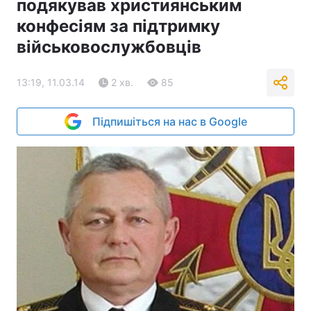
подякував християнським
конфесіям за підтримку
військовослужбовців
13:19, 11.03.14
2 хв.
85
Підпишіться на нас в Google