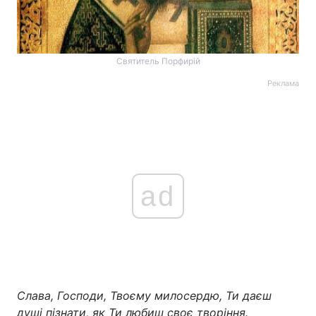
Святитель Порфирій
Реклама
ad
Слава, Господи, Твоєму милосердю, Ти даєш
душі пізнати, як Ти любиш своє творіння.