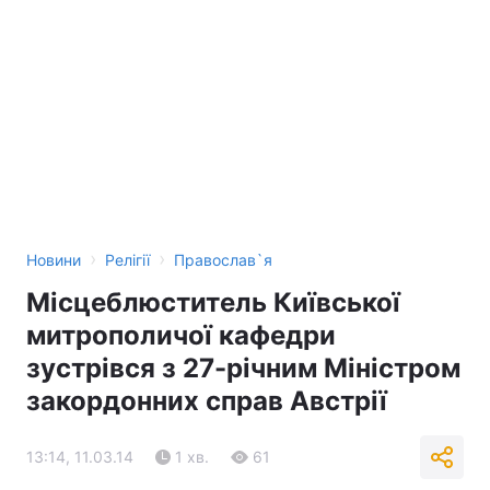
›
›
Новини
Релігії
Православ`я
Місцеблюститель Київської
митрополичої кафедри
зустрівся з 27-річним Міністром
закордонних справ Австрії
13:14, 11.03.14
1 хв.
61