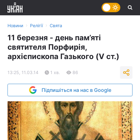
›
›
Новини
Релігії
Свята
11 березня - день пам’яті
святителя Порфирія,
архієпископа Газького (V ст.)
13:25, 11.03.14
1 хв.
86
Підпишіться на нас в Google