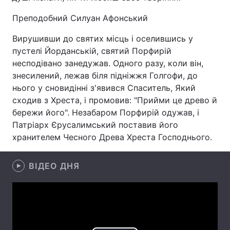
Преподобний Силуан Афонський
Вирушивши до святих місць і оселившись у
Головна
Війна
пустелі Йорданській, святий Порфирій
несподівано занедужав. Одного разу, коли він,
Україна
Політика
знесилений, лежав біля підніжжя Голгофи, до
нього у сновидінні з'явився Спаситель, Який
Економіка
Світ
сходив з Хреста, і промовив: "Прийми це древо й
бережи його". Незабаром Порфирій одужав, і
Спорт
Наука
Патріарх Єрусалимський поставив його
Техно і зв'язок
Лайт
хранителем Чесного Древа Хреста Господнього.
Зброя
Інциденти
ВІДЕО ДНЯ
Здоров'я
Туризм
Цікавинки
Погода
Екологія
Регіони