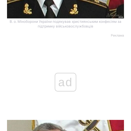
В. о. Міноборони України подякував християнським конфесіям за
підтримку військовослужбовців
Реклама
ad