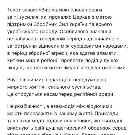
Текст заяви: «Висловлюю слова поваги
за ті зусилля, які проявляє Церква з метою
підтримки Збройних Сил України та всього
українського народу. Особливого значення
це набуває в теперішній період надзвичайного
загострення відносин між сусідськими народами,
в період збройної агресії, яка здатна зламати
хиткий мир в регіоні і провести поділ у душах
людей, що потім може лікуватися десятиліттями.
Внутрішній мир і злагода є передумовою
мирного життя і сильного суспільства.
Це стосується насамперед релігійної сфери.
Не розбіжності, а взаємодія між віруючими
мають переважати в нашому житті. Приклади
такої взаємодії подали священики, які сьогодні
виконують свій душпастирський обов’язок серед