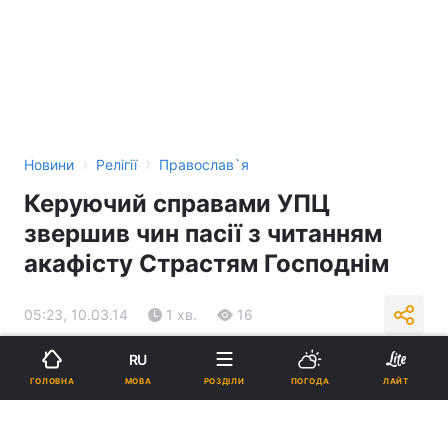
›
›
Новини
Релігії
Православ`я
Керуючий справами УПЦ
звершив чин пасії з читанням
акафісту Страстям Господнім
05:23, 10.03.14
1 хв.
16
RU
Підпишіться на нас в Google
МОВА
ГОЛОВНА
РОЗДІЛИ
ПОГОДА
ЛАЙТ
Чин пасії