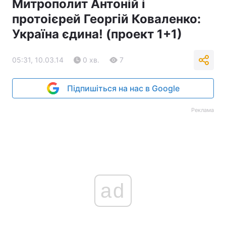
Митрополит Антоній і
протоієрей Георгій Коваленко:
Україна єдина! (проект 1+1)
05:31, 10.03.14
0 хв.
7
Підпишіться на нас в Google
Реклама
ad