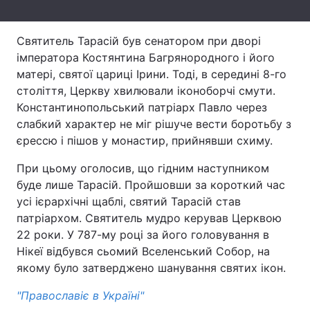
Тема оформлення
Святитель Тарасій був сенатором при дворі
імператора Костянтина Багрянородного і його
матері, святої цариці Ірини. Тоді, в середині 8-го
століття, Церкву хвилювали іконоборчі смути.
Константинопольський патріарх Павло через
слабкий характер не міг рішуче вести боротьбу з
єрессю і пішов у монастир, прийнявши схиму.
При цьому оголосив, що гідним наступником
буде лише Тарасій. Пройшовши за короткий час
усі ієрархічні щаблі, святий Тарасій став
патріархом. Святитель мудро керував Церквою
22 роки. У 787-му році за його головування в
Нікеї відбувся сьомий Вселенський Собор, на
якому було затверджено шанування святих ікон.
"Православіє в Україні"