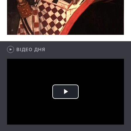
Лонгріди
Відео з Youtube
Статті
Інтерв'ю
Думки
ВІДЕО ДНЯ
Архів
Вакансії
Контакти
Послуги
Play
Video