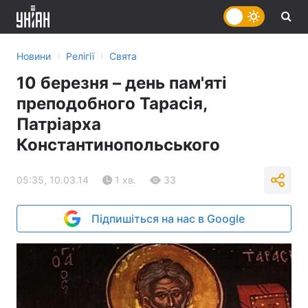
›
›
Новини
Релігії
Свята
10 березня – день пам'яті
преподобного Тарасія,
Патріарха
Константинопольського
05:35, 10.03.14
1 хв.
33
Підпишіться на нас в Google