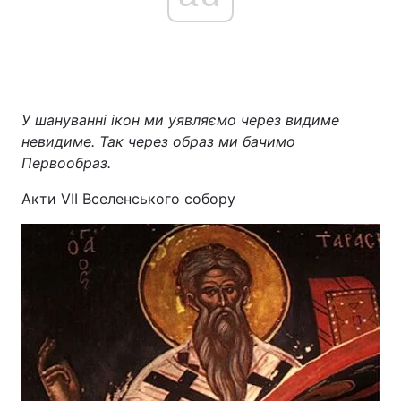
Головна
Війна
Україна
Політика
У шануванні ікон ми уявляємо через видиме
невидиме. Так через образ ми бачимо
Економіка
Світ
Первообраз.
Спорт
Наука
Акти VII Вселенського собору
Техно і зв'язок
Лайт
Зброя
Інциденти
Здоров'я
Туризм
Цікавинки
Погода
Екологія
Регіони