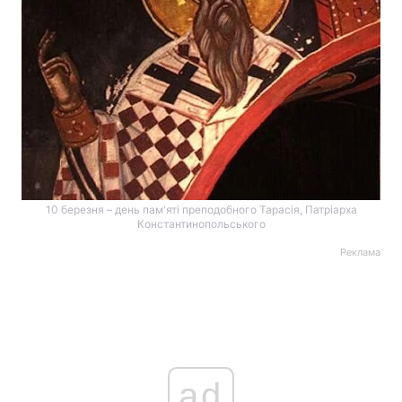
10 березня – день пам'яті преподобного Тарасія, Патріарха
Константинопольського
Реклама
ad