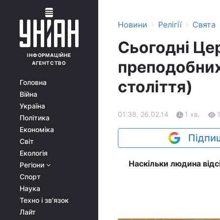
›
›
Новини
Релігії
Свята
Сьогодні Це
ІНФОРМАЦІЙНЕ
преподобних 
АГЕНТСТВО
століття)
Головна
Війна
Україна
01:38, 26.02.14
1 хв.
Політика
Економіка
Підпиш
Світ
Екологія
Наскільки людина відсі
Регіони
Спорт
Наука
Техно і зв'язок
Лайт