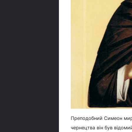
Преподобний Симеон миро
чернецтва він був відоми