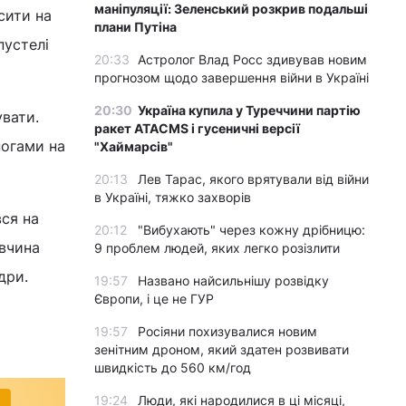
маніпуляції: Зеленський розкрив подальші
сити на
плани Путіна
пустелі
20:33
Астролог Влад Росс здивував новим
прогнозом щодо завершення війни в Україні
20:30
Україна купила у Туреччини партію
вати.
ракет ATACMS і гусеничні версії
ногами на
"Хаймарсів"
20:13
Лев Тарас, якого врятували від війни
в Україні, тяжко захворів
вся на
20:12
"Вибухають" через кожну дрібницю:
івчина
9 проблем людей, яких легко розізлити
дри.
19:57
Названо найсильнішу розвідку
Європи, і це не ГУР
19:57
Росіяни похизувалися новим
зенітним дроном, який здатен розвивати
швидкість до 560 км/год
19:24
Люди, які народилися в ці місяці,