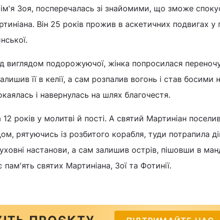
 ім'я Зоя, посперечалась зі знайомими, що зможе споку
ртиніана. Він 25 років прожив в аскетичних подвигах у 
нської.
д виглядом подорожуючої, жінка попросилася переночу
лишив її в келії, а сам розпалив вогонь і став босими 
каялась і навернулась на шлях благочестя.
 12 років у молитві й пості. А святий Мартиніан посели
ом, рятуючись із розбитого корабля, туди потрапила д
духовні настанови, а сам залишив острів, пішовши в ман
пам'ять святих Мартиніана, Зої та Фотинії.