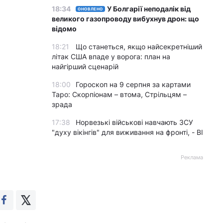
18:34
У Болгарії неподалік від
ОНОВЛЕНО
великого газопроводу вибухнув дрон: що
відомо
18:21
Що станеться, якщо найсекретніший
літак США впаде у ворога: план на
найгірший сценарій
18:00
Гороскоп на 9 серпня за картами
Таро: Скорпіонам – втома, Стрільцям –
зрада
17:38
Норвезькі військові навчають ЗСУ
"духу вікінгів" для виживання на фронті, - BI
Реклама