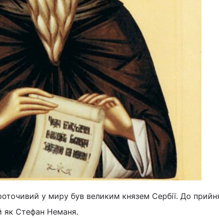
точивий у миру був великим князем Сербії. До прийн
й як Стефан Неманя.