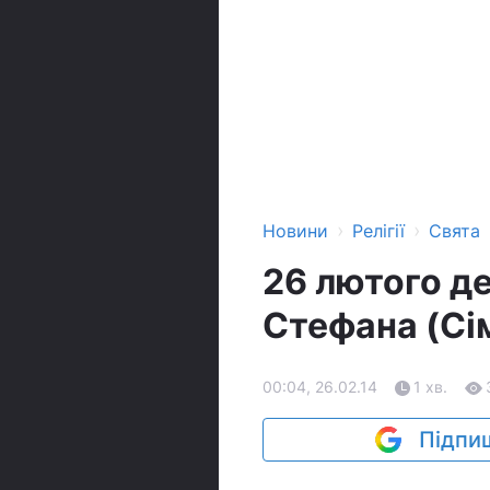
›
›
Новини
Релігії
Свята
26 лютого д
Стефана (Сі
00:04, 26.02.14
1 хв.
Підпиш