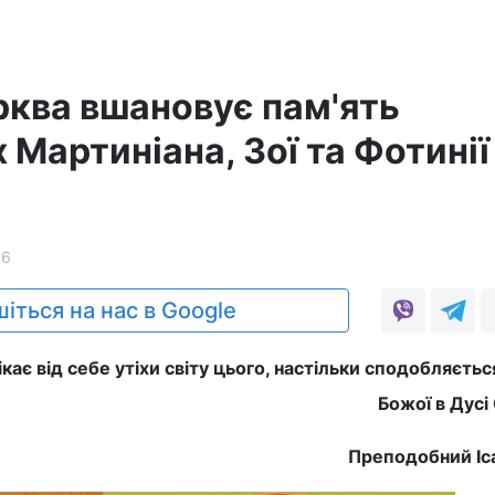
рква вшановує пам'ять
Мартиніана, Зої та Фотинії
16
іться на нас в Google
кає від себе утіхи світу цього, настільки сподобляєтьс
Божої в Дусі
Преподобний Іс