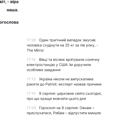
т, - віра
наша.
Богослова
17:26
Один трагічний випадок змусив
чоловіка схуднути на 25 кг за пів року, -
The Mirror
17:16
Вівці та віслюк врятували сонячну
електростанцію у США: їм доручили
особливе завдання
17:13
Україна ніколи не випускатиме
ракети до Patriot: експерт назвав причини
17:10
9 серпня: церковне свято сьогодні,
про що краще мовчати цього дня
17:00
Гороскоп на 9 серпня: Овнам –
прислухатися, Рибам – відпустити минуле