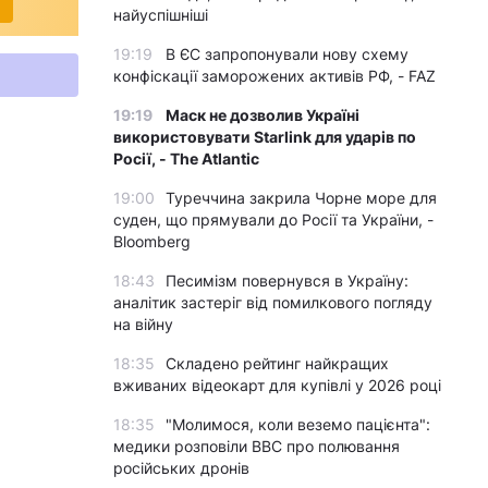
найуспішніші
19:19
В ЄС запропонували нову схему
конфіскації заморожених активів РФ, - FAZ
19:19
Маск не дозволив Україні
використовувати Starlink для ударів по
Росії, - The Atlantic
19:00
Туреччина закрила Чорне море для
суден, що прямували до Росії та України, -
Bloomberg
18:43
Песимізм повернувся в Україну:
аналітик застеріг від помилкового погляду
на війну
18:35
Складено рейтинг найкращих
вживаних відеокарт для купівлі у 2026 році
18:35
"Молимося, коли веземо пацієнта":
медики розповіли BBC про полювання
російських дронів