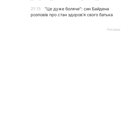
21:15
"Це дуже боляче": син Байдена
розповів про стан здоров’я свого батька
Реклама