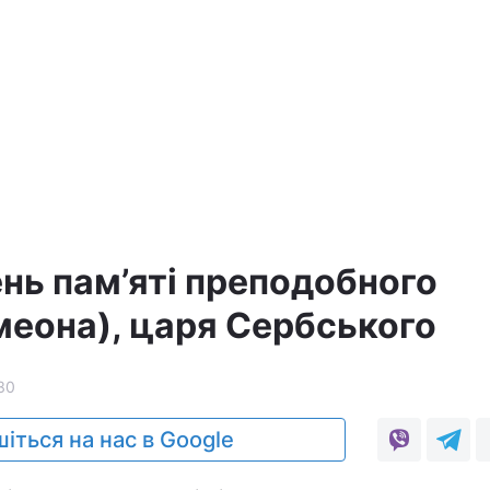
ень пам’яті преподобного
меона), царя Сербського
30
іться на нас в Google