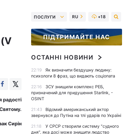
RU
+18
ПОСЛУГИ
ПІДТРИМАЙТЕ НАС
 (V
ОСТАННІ НОВИНИ
22:19
Як визначити бездушну людину:
психологи 8 фраз, що видають соціопата
22:16
ЗСУ знищили комплекс РЕБ,
призначений для придушення Starlink, -
OSINT
я радості
 Святому.
21:43
Відомий американський актор
звернувся до Путіна на тлі ударів по Україні
аак Сирін
21:18
У СРСР створили систему "судного
дня", яка досі може знищити людство