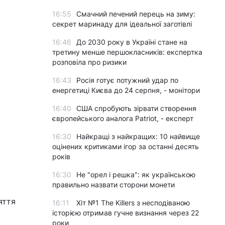
16:55
Смачний печений перець на зиму:
секрет маринаду для ідеальної заготівлі
16:46
До 2030 року в Україні стане на
третину менше першокласників: експертка
розповіла про ризики
16:43
Росія готує потужний удар по
енергетиці Києва до 24 серпня, - монітори
16:40
США спробують зірвати створення
європейського аналога Patriot, - експерт
16:30
Найкращі з найкращих: 10 найвище
оцінених критиками ігор за останні десять
років
16:30
Не "орел і решка": як українською
правильно назвати сторони монети
яття
16:11
Хіт №1 The Killers з несподіваною
історією отримав гучне визнання через 22
роки