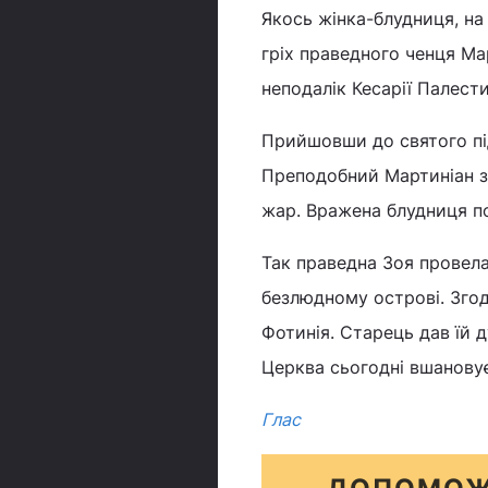
Якось жінка-блудниця, на
гріх праведного ченця Ма
неподалік Кесарії Палести
Прийшовши до святого пі
Преподобний Мартиніан за
жар. Вражена блудниця по
Так праведна Зоя провела
безлюдному острові. Згод
Фотинія. Старець дав їй 
Церква сьогодні вшановує 
Глас