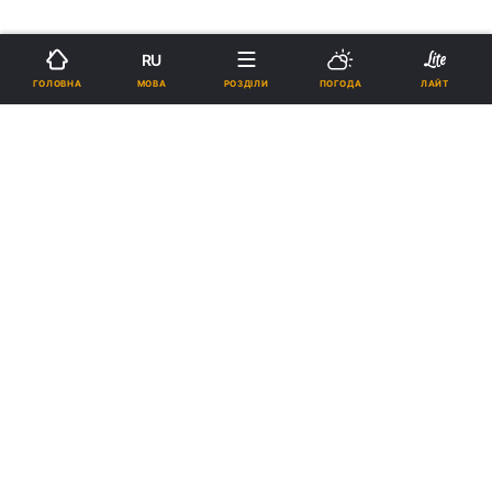
RU
МОВА
ГОЛОВНА
РОЗДІЛИ
ПОГОДА
ЛАЙТ
›
›
Новини
Релігії
Паства
На Майдані вшанували загиблих
18:32, 21.02.14
1 хв.
40
Підпишіться на нас в Google
На Майдані вшанували загиблих
Реклама