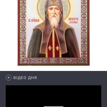
Лонгріди
Відео з Youtube
Статті
Інтерв'ю
Думки
Архів
Вакансії
Контакти
Послуги
ВІДЕО ДНЯ