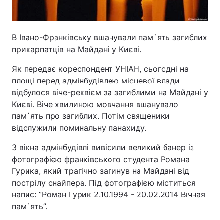
В Івано-Франківську вшанували пам`ять загиблих
прикарпатців на Майдані у Києві.
Як передає кореспондент УНІАН, сьогодні на
площі перед адмінбудівлею місцевої влади
відбулося віче-реквієм за загиблими на Майдані у
Києві. Віче хвилиною мовчання вшанувало
пам`ять про загиблих. Потім священики
відслужили поминальну панахиду.
З вікна адмінбудівлі вивісили великий банер із
фотографією франківського студента Романа
Гурика, який трагічно загинув на Майдані від
пострілу снайпера. Під фотографією міститься
напис: ”Роман Гурик 2.10.1994 - 20.02.2014 Вічная
пам`ять”.