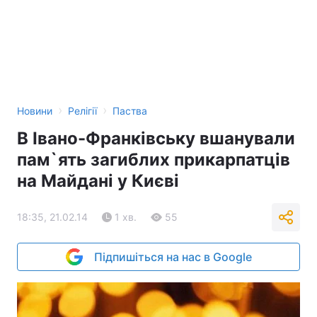
›
›
Новини
Релігії
Паства
В Івано-Франківську вшанували
пам`ять загиблих прикарпатців
на Майдані у Києві
18:35, 21.02.14
1 хв.
55
Підпишіться на нас в Google