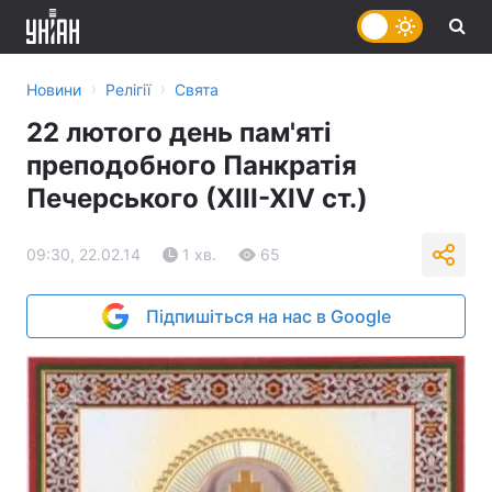
›
›
Новини
Релігії
Свята
22 лютого день пам'яті
преподобного Панкратія
Печерського (ХІІІ-ХІV ст.)
09:30, 22.02.14
1 хв.
65
Підпишіться на нас в Google