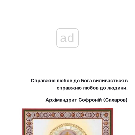
Головна
Війна
ad
Україна
Політика
Економіка
Світ
Спорт
Наука
Техно і зв'язок
Лайт
Справжня любов до Бога виливається в
справжню любов до людини.
Зброя
Інциденти
Архімандрит Софроній (Сахаров)
Здоров'я
Туризм
Цікавинки
Погода
Екологія
Регіони