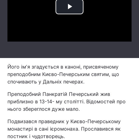
Тема оформлення
Play
Video
Його ім'я згадується в каноні, присвяченому
преподобним Києво-Печерським святим, що
спочивають у Дальніх печерах.
Преподобний Панкратій Печерський жив
приблизно в 13-14- му столітті. Відомостей про
нього збереглося дуже мало.
Подвизався праведник у Києво-Печерському
монастирі в сані ієромонаха. Прославився як
постник і чудотворець.