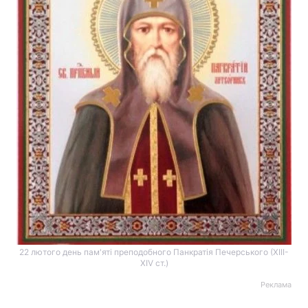
22 лютого день пам'яті преподобного Панкратія Печерського (ХІІІ-
ХІV ст.)
Реклама