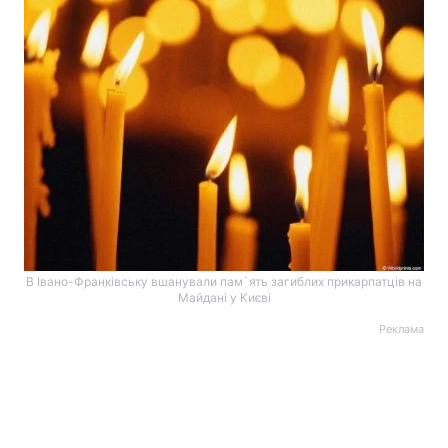
В Івано-Франківську вшанували пам`ять загиблих прикарпатців на
Майдані у Києві
Реклама