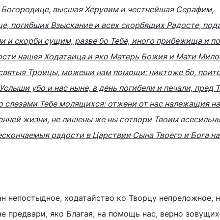
 Богородице, высшая Херувим и честнейшая Серафим,
е, погибших Взыскание и всех скорбящих Радосте, под
ли и скорби сущим, разве бо Тебе, иного прибежища и п
ости нашея Ходатаица и яко Матерь Божия и Мати Мило
святыя Троицы, можеши нам помощи: никтоже бо, прите
Услыши убо и нас ныне, в день погибели и печали, пред 
 слезами Тебе молящихся: отжени от нас належащия на
менней жизни, не лишены же ны сотвори Твоим всесильн
ескончаемыя радости в Царствии Сына Твоего и Бога на
н непостыдное, ходатайство ко Творцу непреложное, н
е предвари, яко Благая, на помощь нас, верно зовущих