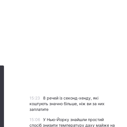
15:23
8 речей із секонд-хенду, які
коштують значно більше, ніж ви за них
заплатите
15:06
У Нью-Йорку знайшли простий
спосіб знизити температуру даху майже на