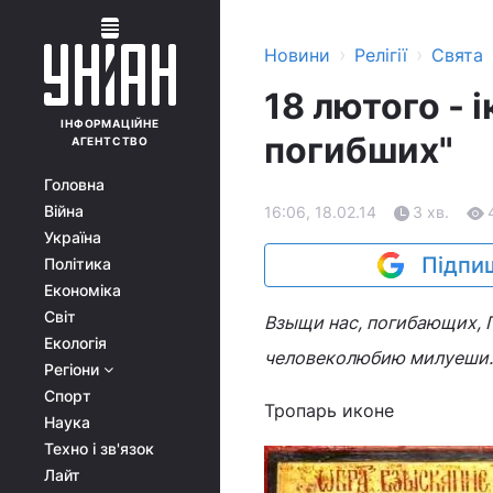
›
›
Новини
Релігії
Свята
18 лютого - 
ІНФОРМАЦІЙНЕ
погибших"
АГЕНТСТВО
Головна
Війна
16:06, 18.02.14
3 хв.
Україна
Підпиш
Політика
Економіка
Світ
Взыщи нас, погибающих, П
Екологія
человеколюбию милуеши.
Регіони
Спорт
Тропарь иконе
Наука
Техно і зв'язок
Лайт