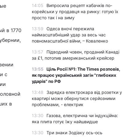
рые
14:05
Випросила рецепт кабачків по-
корейськи у продавця на ринку: готую їх
просто так і на зиму
13:59
Одеса вночі пережила
ый в 1770
наймасштабніший удар за весь час
убернии,
повномасштабної війни, – Коваленко
13:57
Підводний човен, проданий Канаді
за £1, потопив американський крейсер
вении
13:55
Ціль Росії №1: The Times розповів,
и с
як працює український загін "глибоких
ударів" по РФ
нии
13:48
Зарядка електрокара від розетки у
 головной
квартирі може обернутися серйозними
ших в
проблемами, - електрик
13:30
Газова, електрична чи індукційна:
яка плита готує їжу найшвидше
13:30
Три знаки Зодіаку ось-ось