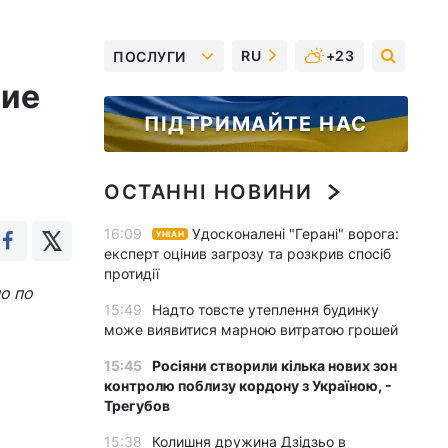
RU
+23
ПОСЛУГИ
ние
ПІДТРИМАЙТЕ НАС
ОСТАННІ НОВИНИ
16:09
Удосконалені "Герані" ворога:
УНІАН
експерт оцінив загрозу та розкрив спосіб
протидії
о по
15:49
Надто товсте утеплення будинку
може виявитися марною витратою грошей
15:45
Росіяни створили кілька нових зон
контролю поблизу кордону з Україною, -
Трегубов
15:38
Колишня дружина Дзідзьо в