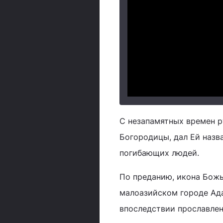
С незапамятных времен р
Богородицы, дал Ей назв
погибающих людей.
По преданию, икона Божь
малоазийском городе Ада
впоследствии прославлен