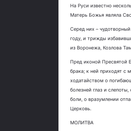
На Руси известно нескол
Матерь Божья являла Сво
Серед них – чудотворный
году, и трижды избавивш
из Воронежа, Козлова Та
Пред иконой Пресвятой 
брака; к ней приходят с
ходатайством о погибающ
болезней глаз и слепоты, 
боли, о вразумлении отп
Церковь.
МОЛИТВА