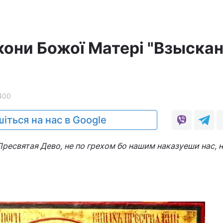
ікони Божої Матері "Взыска
400
іться на нас в Google
ресвятая Дево, не по грехом бо нашим наказуеши нас, н