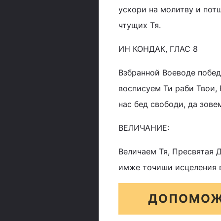
ускори на молитву и пот
чтущих Тя.
ИН КОНДАК, ГЛАС 8
Взбранной Воеводе побед
восписуем Ти раби Твои,
нас бед свободи, да зове
ВЕЛИЧАНИЕ:
Величаем Тя, Пресвятая Д
имже точиши исцеления 
ДОПОМОЖ