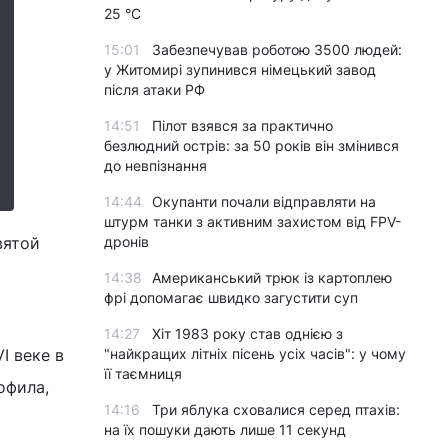
25 °C
15:01
Забезпечував роботою 3500 людей:
у Житомирі зупинився німецький завод
після атаки РФ
14:51
Пілот взявся за практично
безлюдний острів: за 50 років він змінився
до невпізнання
14:44
Окупанти почали відправляти на
штурм танки з активним захистом від FPV-
вятой
дронів
14:38
Американський трюк із картоплею
фрі допомагає швидко загустити суп
14:27
Хіт 1983 року став однією з
I веке в
"найкращих літніх пісень усіх часів": у чому
її таємниця
офила,
14:16
Три яблука сховалися серед птахів:
на їх пошуки дають лише 11 секунд