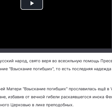
Play
Video
усский народ, свято веря во всесильную помощь Прес
ание "Взыскание погибших", то есть последняя надежда
ей Матери "Взыскание погибших" прославилась ещё в V
не, избавив от вечной гибели раскаявшегося инока Фе
ного Церковью в лике преподобных.