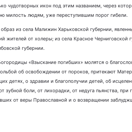
ько чудотворных икон под этим названием, через кото
ю милость людям, уже переступившим порог гибели.
 образ из села Малижин Харьковской губернии, явленн
ий жителей от холеры; из села Красное Черниговской г
мбовской губернии.
Богородицы «Взыскание погибших» молятся о благосло
 мольбой об освобождении от пороков, притекают Матер
их детях, о здравии и благополучии детей, об исцеле
от зубной боли, от лихорадки, от недуга пьянства, при
авших от веры Православной и о возвращении заблудж