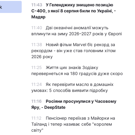
11:43
У Геленджику знищено позицію
k
С-400, з якої 8 серпня били по Україні, -
Мадяр
11:40
Дві океанічні аномалії можуть
вплинути на зиму 2026–2027 років у Європі
11:38
Новий фільм Marvel б’є рекорд за
рекордом - він уже став головним хітом
2026 року
11:25
Життя цих знаків Зодіаку
перевернеться на 180 градусів дуже скоро
11:24
Як перевірити масло в домашніх
умовах: 5 способів виявити підробку
11:16
Росіяни просунулися у Часовому
Яру, - DeepState
11:12
Пенсіонер переїхав з Майорки на
Таїланд і тепер називає себе "королем
світу"