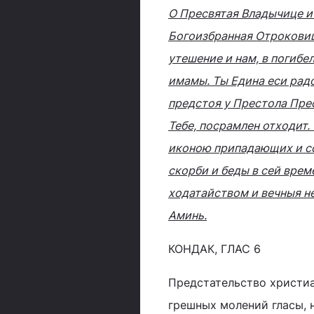
О Пресвятая Владычице и
Богоизбранная Отроковиц
утешение и нам, в погибе
имамы. Ты Едина еси рад
предстоя у Престола Пре
Тебе, посрамлен отходит. 
иконою припадающих и со
скорби и беды в сей вре
ходатайством и вечныя н
Аминь.
КОНДАК, ГЛАС 6
Предстательство христиа
грешных молений гласы, н