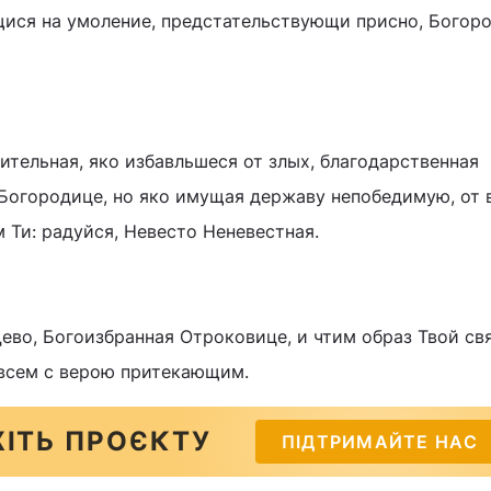
щися на умоление, предстательствующи присно, Богоро
ительная, яко избавльшеся от злых, благодарственная
 Богородице, но яко имущая державу непобедимую, от 
м Ти: радуйся, Невесто Неневестная.
ево, Богоизбранная Отроковице, и чтим образ Твой св
всем с верою притекающим.
ІТЬ ПРОЄКТУ
ПІДТРИМАЙТЕ НАС