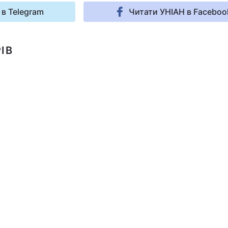
 в Telegram
Читати УНІАН в Faceboo
ІВ