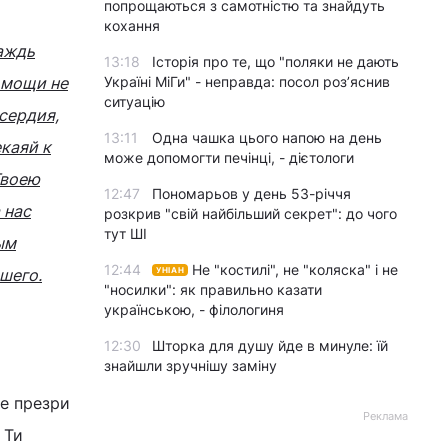
попрощаються з самотністю та знайдуть
кохання
аждь
13:18
Історія про те, що "поляки не дають
омощи не
Україні МіГи" - неправда: посол роз’яснив
ситуацію
сердия,
13:11
Одна чашка цього напою на день
каяй к
може допомогти печінці, - дієтологи
Твоею
12:47
Пономарьов у день 53-річчя
 нас
розкрив "свій найбільший секрет": до чого
тут ШІ
ым
12:44
Не "костилі", не "коляска" і не
шего.
УНІАН
"носилки": як правильно казати
українською, - філологиня
12:30
Шторка для душу йде в минуле: їй
знайшли зручнішу заміну
е презри
Реклама
 Ти