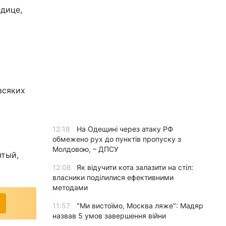
дице,
всяких
12:18
На Одещині через атаку РФ
обмежено рух до пунктів пропуску з
Молдовою, – ДПСУ
ятый,
12:08
Як відучити кота залазити на стіл:
власники поділилися ефективними
методами
11:57
"Ми вистоїмо, Москва ляже": Мадяр
назвав 5 умов завершення війни