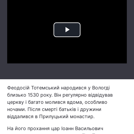
Лонгріди
Відео з Youtube
Статті
Play
Інтерв'ю
Думки
Video
Архів
Вакансії
Контакти
Послуги
Феодосій Тотемський народився у Вологді
близько 1530 року. Він регулярно відвідував
церкву і багато молився вдома, особливо
ночами. Після смерті батьків і дружини
віддалився в Прилуцький монастир.
На його прохання цар Іоанн Васильович