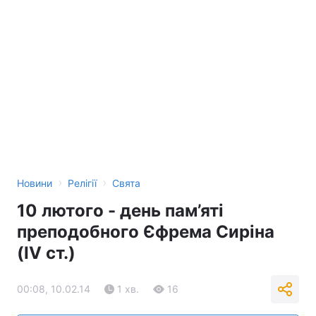
›
›
Новини
Релігії
Свята
10 лютого - день пам’яті
преподобного Єфрема Сиріна
(IV ст.)
00:08, 10.02.14
1 хв.
16