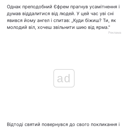
Однак преподобний Єфрем прагнув усамітнення і
думав віддалитися від людей. У цей час уві сні
явився йому ангел і спитав: „Куди біжиш? Ти, як
молодий віл, хочеш звільнити шию від ярма."
Реклама
ad
Відтоді святий повернувся до свого покликання і