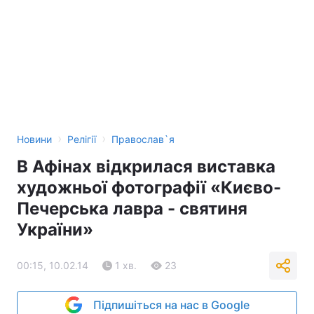
›
›
Новини
Релігії
Православ`я
В Афінах відкрилася виставка
художньої фотографії «Києво-
Печерська лавра - святиня
України»
00:15, 10.02.14
1 хв.
23
Підпишіться на нас в Google