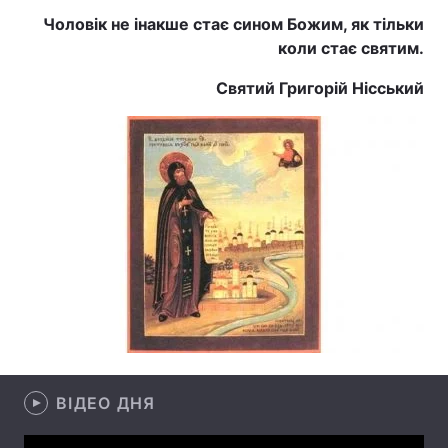
Чоловік не інакше стає сином Божим, як тільки
коли стає святим.
Головна
Війна
Святий Григорій Нісський
Україна
Політика
Економіка
Світ
Спорт
Наука
Техно і зв'язок
Лайт
Зброя
Інциденти
Здоров'я
Туризм
Цікавинки
Погода
ВІДЕО ДНЯ
Екологія
Регіони