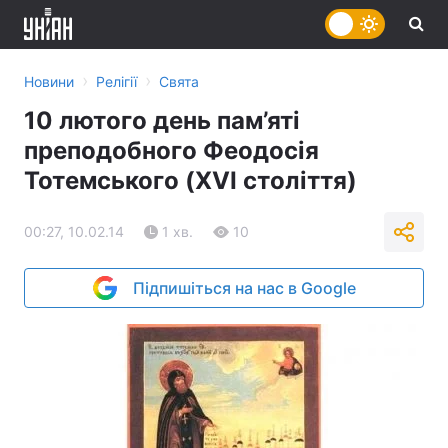
›
›
Новини
Релігії
Свята
10 лютого день пам’яті
преподобного Феодосія
Тотемського (XVI століття)
00:27, 10.02.14
1 хв.
10
Підпишіться на нас в Google