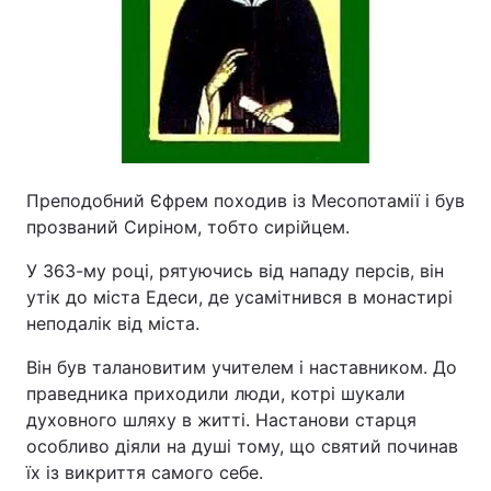
Преподобний Єфрем походив із Месопотамії і був
прозваний Сиріном, тобто сирійцем.
У 363-му році, рятуючись від нападу персів, він
утік до міста Едеси, де усамітнився в монастирі
неподалік від міста.
Він був талановитим учителем і наставником. До
праведника приходили люди, котрі шукали
духовного шляху в житті. Настанови старця
особливо діяли на душі тому, що святий починав
їх із викриття самого себе.