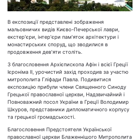
В експозиції представлені зображення
мальовничих видів Києво-Печерської лаври,
екстер'єри, інтер'єри пам'яток архітектури і
монастирських споруд, що зводилися в
продовження дев'яти століть.
З благословення Архієпископа Афін і всієї Греції
Ієроніма II, урочистий захід проходив за участю
митрополита Гліфади Павла. Подивитися
експозицію прибули члени Священного Синоду
Грецької православної церкви, Надзвичайний і
Повноважний посол України в Греції Володимир
Шкуров, представники дипломатичного корпусу
та грецької громадськості.
Благословення Предстоятеля Української
православної церкви Блаженнішого Митрополита