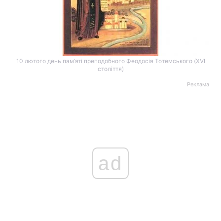
10 лютого день пам’яті преподобного Феодосія Тотемського (XVI
століття)
Реклама
ad