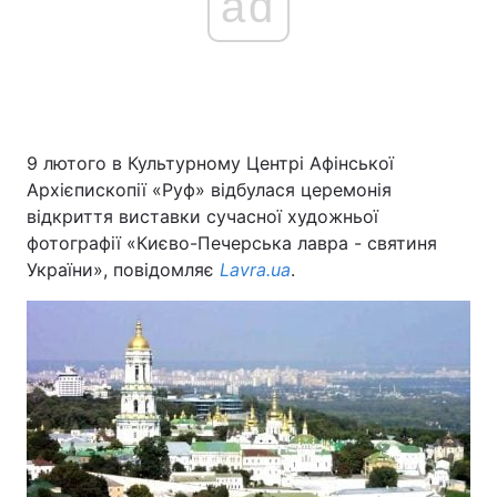
ad
9 лютого в Культурному Центрі Афінської
Архієпископії «Руф» відбулася церемонія
відкриття виставки сучасної художньої
фотографії «Києво-Печерська лавра - святиня
України», повідомляє
Lavra.ua
.