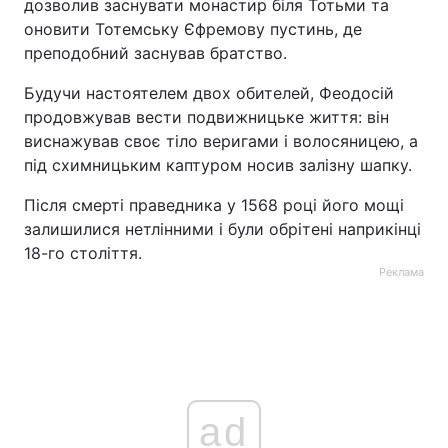
дозволив заснувати монастир біля Тотьми та
оновити Тотемську Єфремову пустинь, де
Тема оформлення
преподобний заснував братство.
Будучи настоятелем двох обителей, Феодосій
продовжував вести подвижницьке життя: він
виснажував своє тіло веригами і волосяницею, а
під схимницьким каптуром носив залізну шапку.
Після смерті праведника у 1568 році його мощі
залишилися нетлінними і були обрітені наприкінці
18-го століття.
Реклама
ad