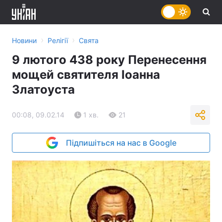
›
›
Новини
Релігії
Свята
9 лютого 438 року Перенесення
мощей святителя Іоанна
Златоуста
00:08, 09.02.14
1 хв.
21
Підпишіться на нас в Google