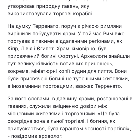
утворював природну гавань, яку
використовували торгові кораблі.
На думку Терренато, поруч з річкою римляни
вирішили побудувати храм. У той час Рим вже
торгував з такими віддаленими регіонами, як
Кіпр, Лівія і Єгипет. Храм, ймовірно, був
присвячений богині Фортуні. Археологи знайшли
тут велику кількість вотивних приношень,
зокрема, мініатюрні копії судин для пиття. Вони
були присвячені богині не тутешними жителями,
а іноземними торговцями, вважає Терренато.
За його словами, в давнину храми, розташовані в
гаванях, служили зміцненню довіри між
місцевими жителями і торговцями. «Це була
своєрідна зона вільної торгівлі, і богиня, як
припускається, була гарантом чесності торгівлі»,
- повідомив археолог.