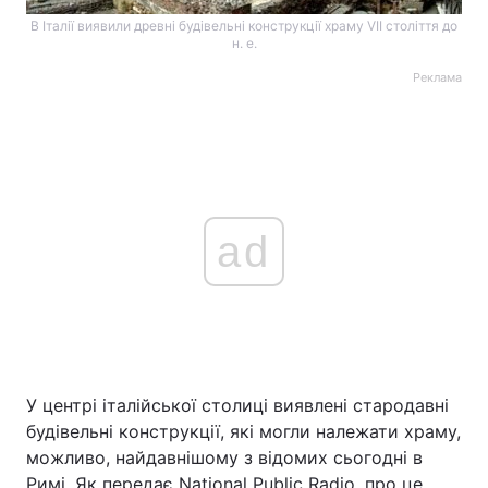
В Італії виявили древні будівельні конструкції храму VII століття до
н. е.
Реклама
ad
У центрі італійської столиці виявлені стародавні
будівельні конструкції, які могли належати храму,
можливо, найдавнішому з відомих сьогодні в
Римі. Як передає National Public Radio, про це