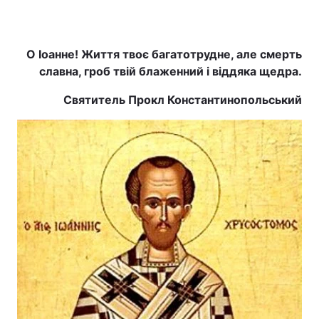
О Іоанне! Життя твоє багатотрудне, але смерть
Головна
Війна
славна, гроб твій блаженний і віддяка щедра.
Україна
Політика
Святитель Прокл Константинопольський
Економіка
Світ
Спорт
Наука
Техно і зв'язок
Лайт
Зброя
Інциденти
Здоров'я
Туризм
Цікавинки
Погода
Екологія
Регіони