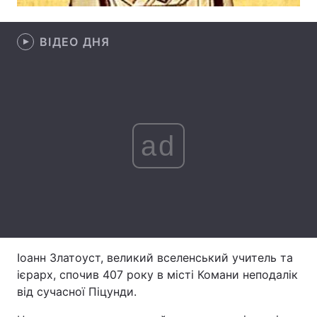
Лонгріди
ВІДЕО ДНЯ
Відео з Youtube
Статті
Інтерв'ю
Думки
Архів
Вакансії
ad
Контакти
Послуги
Іоанн Златоуст, великий вселенський учитель та
ієрарх, спочив 407 року в місті Комани неподалік
від сучасної Піцунди.