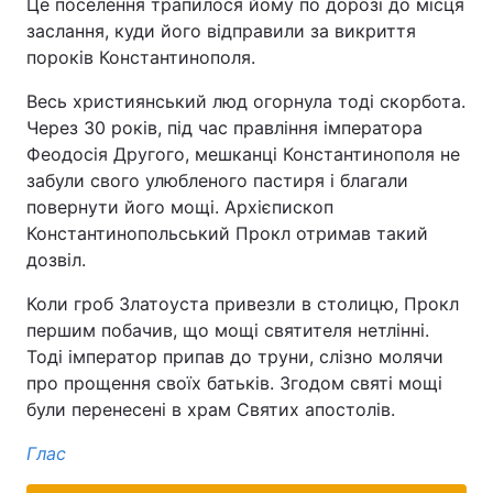
Це поселення трапилося йому по дорозі до місця
заслання, куди його відправили за викриття
Тема оформлення
пороків Константинополя.
Весь християнський люд огорнула тоді скорбота.
Через 30 років, під час правління імператора
Феодосія Другого, мешканці Константинополя не
забули свого улюбленого пастиря і благали
повернути його мощі. Архієпископ
Константинопольський Прокл отримав такий
дозвіл.
Коли гроб Златоуста привезли в столицю, Прокл
першим побачив, що мощі святителя нетлінні.
Тоді імператор припав до труни, слізно молячи
про прощення своїх батьків. Згодом святі мощі
були перенесені в храм Святих апостолів.
Глас