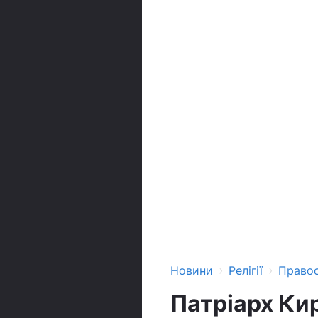
›
›
Новини
Релігії
Право
Патріарх Кир