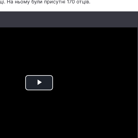
і. На ньому були присутні 170 отців.
Play
Video