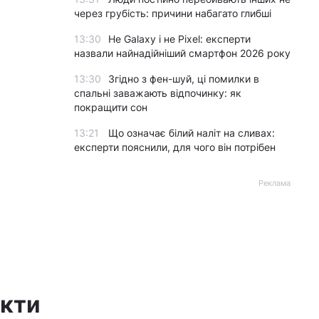
через грубість: причини набагато глибші
13:30
Не Galaxy і не Pixel: експерти
назвали найнадійніший смартфон 2026 року
13:30
Згідно з фен-шуй, ці помилки в
спальні заважають відпочинку: як
покращити сон
13:21
Що означає білий наліт на сливах:
експерти пояснили, для чого він потрібен
Реклама
єкти