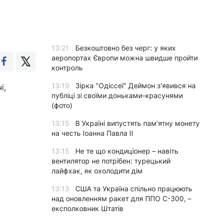
13:21
Безкоштовно без черг: у яких
аеропортах Європи можна швидше пройти
контроль
13:19
Зірка "Одіссеї" Деймон з'явився на
і,
публіці зі своїми доньками-красунями
(фото)
13:15
В Україні випустять пам’ятну монету
на честь Іоанна Павла II
13:15
Не те що кондиціонер – навіть
вентилятор не потрібен: турецький
лайфхак, як охолодити дім
13:13
США та Україна спільно працюють
над оновленням ракет для ППО С-300, –
експолковник Штатів