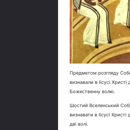
Предметом розгляду Собо
визнавали в Іісусі Христі
Божественну волю.
Шостий Вселенський Собор
визнавати в Іісусі Христі
дві волі.