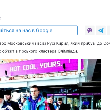
9
іться на нас в Google
арх Московський і всієї Русі Кирил, який прибув до Соч
 об'єктів гірського кластера Олімпіади.