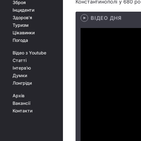
Константинополі у 680 роц
Зброя
Інциденти
Здоров'я
ВІДЕО ДНЯ
Туризм
Цікавинки
Погода
Відео з Youtube
Статті
Інтерв'ю
Думки
Лонгріди
Архів
Вакансії
Контакти