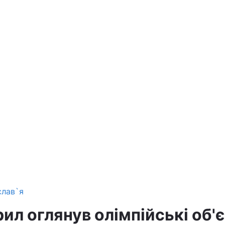
слав`я
ил оглянув олімпійські об'