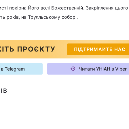
сті покірна Його волі Божественній. Закріплення цього
ть років, на Трулльському соборі.
ІТЬ ПРОЄКТУ
ПІДТРИМАЙТЕ НАС
 в Telegram
Читати УНІАН в Viber
ІВ