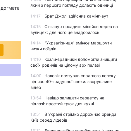
який з першого погляду долають одиниці
 догмата
14:17
Брат Джолі здійснив камінг-аут
14:15
Сінгапур посадить мільйон дерев на
вулицях: для чого це знадобилось
14:14
"Укрзалізниця" змінює маршрути
низки поїздів
14:10
Козли-зрадники допомогли знищити
своїх родичів на цілому архіпелазі
14:00
Чоловік врятував спраглого лелеку
під час 40-градусної спеки: зворушливе
відео
13:54
Навіщо залишати серветку на
підлозі: простий трюк для кухні
13:51
В Україні стрімко дорожчає оренда:
Київ серед лідерів
13:31
Люди постійно перебивають інших не