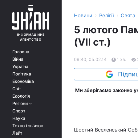
›
›
Новини
Релігії
Свята
5 лютого Па
ІНФОРМАЦІЙНЕ
(VIІ ст.)
АГЕНТСТВО
Головна
Війна
09:40, 05.02.14
1 хв.
Україна
Підпиш
Політика
Економіка
Світ
Ми зберігаємо законно у
Екологія
Регіони
Спорт
Наука
Техно і зв'язок
Шостий Вселенський Соб
Лайт