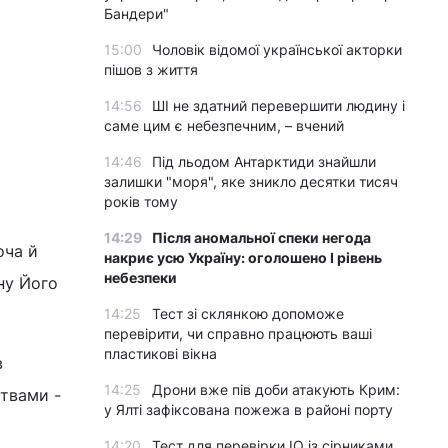
Бандери"
15:00
Чоловік відомої української акторки
пішов з життя
14:56
ШІ не здатний перевершити людину і
саме цим є небезпечним, – вчений
14:46
Під льодом Антарктиди знайшли
залишки "моря", яке зникло десятки тисяч
років тому
14:29
Після аномальної спеки негода
оча й
накриє усю Україну: оголошено І рівень
небезпеки
ну Його
14:25
Тест зі склянкою допоможе
перевірити, чи справно працюють ваші
пластикові вікна
в
14:25
Дрони вже пів доби атакують Крим:
ствами -
у Ялті зафіксована пожежа в районі порту
14:20
Тест для перевірки IQ із сірниками,