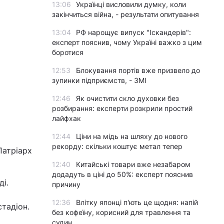
13:06
Українці висловили думку, коли
закінчиться війна, - результати опитування
13:04
РФ нарощує випуск "Іскандерів":
експерт пояснив, чому Україні важко з цим
боротися
12:53
Блокування портів вже призвело до
зупинки підприємств, - ЗМІ
12:46
Як очистити скло духовки без
розбирання: експерти розкрили простий
лайфхак
12:44
Ціни на мідь на шляху до нового
рекорду: скільки коштує метал тепер
Патріарх
12:40
Китайські товари вже незабаром
додадуть в ціні до 50%: експерт пояснив
ді.
причину
12:36
Влітку японці п'ють це щодня: напій
стадіон.
без кофеїну, корисний для травлення та
судин