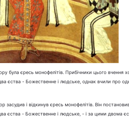
ру була єресь монофелітів. Прибічники цього вчення х
 два єства - Божественне і людське, однак вчили про од
 засудив і відкинув єресь монофелітів. Він постанови
 два єства - Божественне і людське, - і за цими двома є