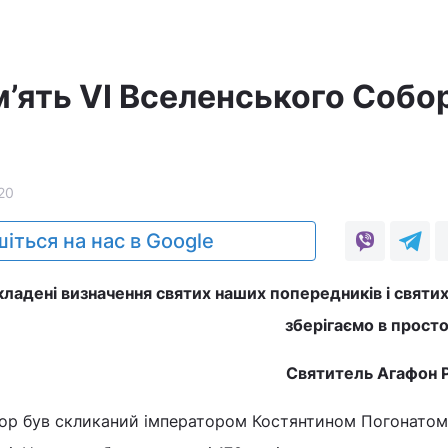
м’ять VI Вселенського Собо
20
іться на нас в Google
кладені визначення святих наших попередників і святих
зберігаємо в просто
Святитель Агафон 
ор був скликаний імператором Костянтином Погонатом