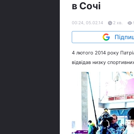
в Сочі
00:24, 05.02.14
2 хв.
Підпиш
4 лютого 2014 року Патрі
відвідав низку спортивних