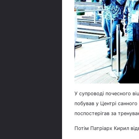
У супроводі почесного віц
побував у Центрі санного 
поспостерігав за тренуван
Потім Патріарх Кирил відв