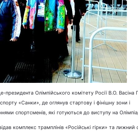
е-президента Олімпійського комітету Росії В.О. Васіна 
спорту «Санки», де оглянув стартову і фінішну зони і
нями спортсменів, які готуються до виступу на Олімпіа
ідав комплекс трамплінів «Російські гірки» та лижний 