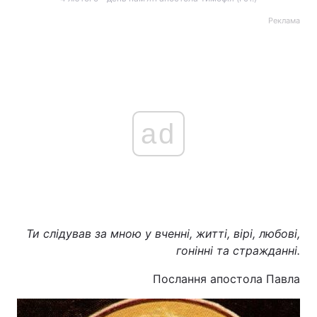
Реклама
Головна
Війна
Україна
Політика
Економіка
Світ
ad
Спорт
Наука
Техно і зв'язок
Лайт
Зброя
Інциденти
Ти слідував за мною у вченні, житті, вірі, любові,
Здоров'я
Туризм
гонінні та стражданні.
Послання апостола Павла
Цікавинки
Погода
Екологія
Регіони