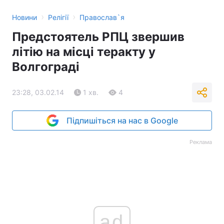
›
›
Новини
Релігії
Православ`я
Предстоятель РПЦ звершив
літію на місці теракту у
Волгограді
23:28, 03.02.14
1 хв.
4
Підпишіться на нас в Google
Реклама
ad