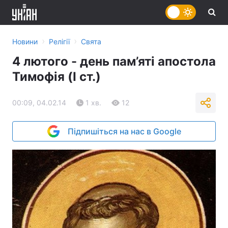
›
›
Новини
Релігії
Свята
4 лютого - день пам’яті апостола
Тимофія (I ст.)
00:09, 04.02.14
1 хв.
12
Підпишіться на нас в Google