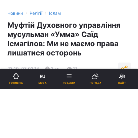
›
›
Новини
Релігії
Іслам
Муфтій Духовного управління
мусульман «Умма» Саїд
Ісмагілов: Ми не маємо права
лишатися осторонь
23:19, 03.02.14
2 хв.
11
RU
МОВА
ГОЛОВНА
РОЗДІЛИ
ПОГОДА
ЛАЙТ
Підпишіться на нас в Google
Муфтій Духовного управління мусульман «Умма» Саїд Ісмагілов:
Ми не маємо права лишатися осторонь
Реклама