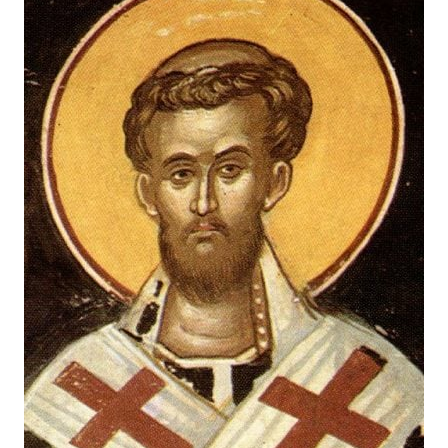
Лонгріди
Відео з Youtube
Статті
Інтерв'ю
Думки
Архів
Вакансії
Контакти
Послуги