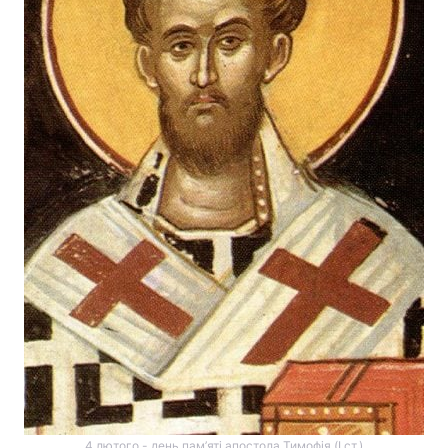
4 лютого - день пам’яті апостола Тимофія (I ст.)