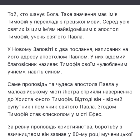
Той, хто шанує Бога. Таке значення має ім'я
Тимофій у перекладі з грецької мови. Серед усіх
святих із цим ім'ям найвідомішим є апостол
Тимофій, учень святого Павла.
У Новому Заповіті є два послання, написаних на
його адресу апостолом Павлом. У них відомий
благовісник називає Тимофія своїм «улюбленим
учнем», навіть сином.
Саме проповідь та чудеса апостола Павла у
малоазійському місті Лістра сприяли наверненню
до Христа юного Тимофія. Відтоді він - вірний
супутник і помічник святого Павла. Згодом
Тимофій став єпископом у місті Ефес.
За ревну проповідь християнства, боротьбу з
язичництвом він зазнав у 80-му році мученицької