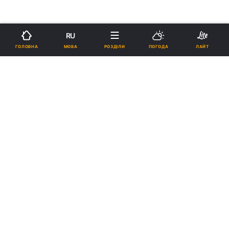
RU
МОВА
ГОЛОВНА
РОЗДІЛИ
ПОГОДА
ЛАЙТ
›
›
Новини
Релігії
Свята
У новій Духовної академії в
Пловдиві зможуть навчатися
дівчата
07:12, 24.01.14
2 хв.
9