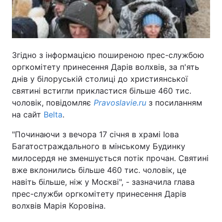
Згідно з інформацією поширеною прес-службою
оргкомітету принесення Дарів волхвів, за п'ять
днів у білоруській столиці до християнської
святині встигли прикластися більше 460 тис.
чоловік, повідомляє
Рravoslavie.ru
з посиланням
на сайт
Вelta
.
"Починаючи з вечора 17 січня в храмі Іова
Багатостраждального в мінському Будинку
милосердя не зменшується потік прочан. Святині
вже вклонились більше 460 тис. чоловік, це
навіть більше, ніж у Москві", - зазначила глава
прес-служби оргкомітету принесення Дарів
волхвів Марія Коровіна.