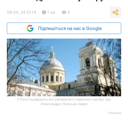
08:04, 24.01.14
1 хв.
5
Підпишіться на нас в Google
У Росії оцифрують всі матеріали історичного архіву про
Олександро-Невську лавру
Реклама