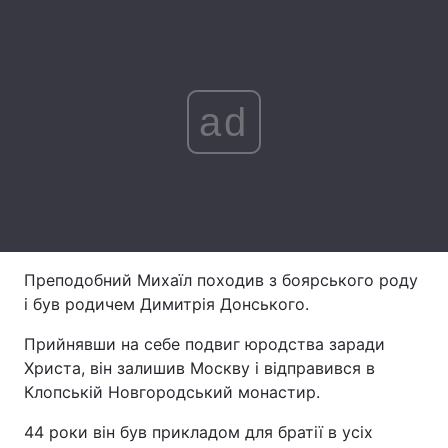
Лонгріди
Відео з Youtube
Статті
ad
Інтерв'ю
Думки
Архів
Вакансії
Контакти
Послуги
Преподобний Михаїл походив з боярського роду
і був родичем Димитрія Донського.
Прийнявши на себе подвиг юродства заради
Христа, він залишив Москву і відправився в
Клопській Новгородський монастир.
44 роки він був прикладом для братії в усіх