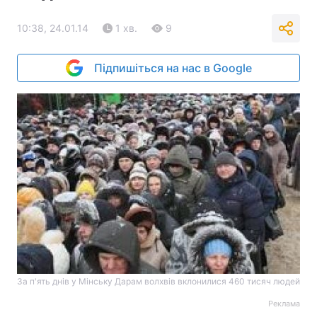
10:38, 24.01.14
1 хв.
9
Підпишіться на нас в Google
За п'ять днів у Мінську Дарам волхвів вклонилися 460 тисяч людей
Реклама