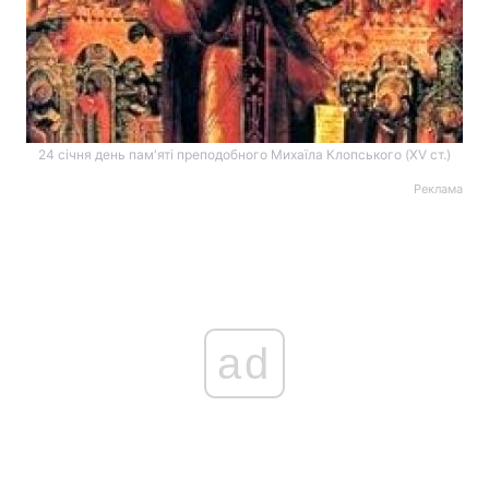
24 січня день пам'яті преподобного Михаїла Клопського (XV ст.)
Реклама
ad