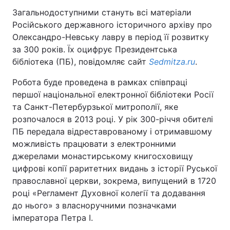
Загальнодоступними стануть всі матеріали
Російського державного історичного архіву про
Олександро-Невську лавру в період її розвитку
за 300 років. Їх оцифрує Президентська
бібліотека (ПБ), повідомляє сайт
Sedmitza.ru
.
Робота буде проведена в рамках співпраці
першої національної електронної бібліотеки Росії
та Санкт-Петербурзької митрополії, яке
розпочалося в 2013 році. У рік 300-річчя обителі
ПБ передала відреставрованому і отримавшому
можливість працювати з електронними
джерелами монастирському книгосховищу
цифрові копії раритетних видань з історії Руської
православної церкви, зокрема, випущений в 1720
році «Регламент Духовної колегії та додавання
до нього» з власноручними позначками
імператора Петра I.