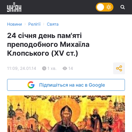
›
›
Новини
Релігії
Свята
24 січня день пам'яті
преподобного Михаїла
Клопського (XV ст.)
11:09, 24.01.14
1 хв.
14
Підпишіться на нас в Google