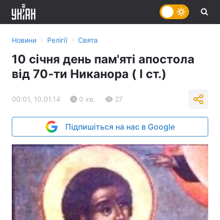
›
›
Новини
Релігії
Свята
10 січня день пам'яті апостола
від 70-ти Никанора ( I ст.)
00:01, 10.01.14
0 хв.
27
Підпишіться на нас в Google