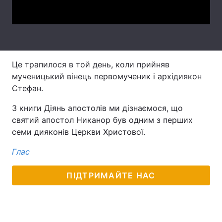
Video
Тема оформлення
Це трапилося в той день, коли прийняв
мученицький вінець первомученик і архідиякон
Стефан.
З книги Діянь апостолів ми дізнаємося, що
святий апостол Никанор був одним з перших
семи дияконів Церкви Христової.
Глас
ПІДТРИМАЙТЕ НАС