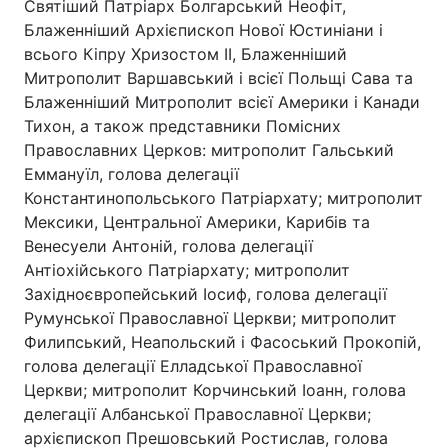
Святіший Патріарх Болгарський Неофіт,
Блаженніший Архієпископ Нової Юстиніани і
всього Кіпру Хризостом II, Блаженніший
Митрополит Варшавський і всієї Польщі Сава та
Блаженніший Митрополит всієї Америки і Канади
Тихон, а також представники Помісних
Православних Церков: митрополит Гальський
Еммануїл, голова делегації
Константинопольського Патріархату; митрополит
Мексики, Центральної Америки, Карибів та
Венесуели Антоній, голова делегації
Антіохійського Патріархату; митрополит
Західноєвропейський Іосиф, голова делегації
Румунської Православної Церкви; митрополит
Филипський, Неапольский і Фасоський Прокопій,
голова делегації Елладської Православної
Церкви; митрополит Корчинський Іоанн, голова
делегації Албанської Православної Церкви;
архієпископ Прешовський Ростислав, голова