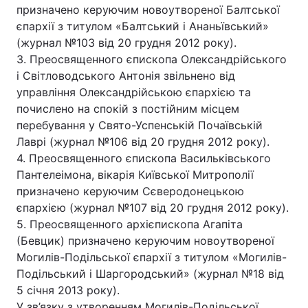
призначено керуючим новоутвореної Балтської
єпархії з титулом «Балтський і Ананьївський»
(журнал №103 від 20 грудня 2012 року).
3. Преосвященного єпископа Олександрійського
і Світловодського Антонія звільнено від
управління Олександрійською єпархією та
почислено на спокій з постійним місцем
перебування у Свято-Успенській Почаївській
Лаврі (журнал №106 від 20 грудня 2012 року).
4. Преосвященного єпископа Васильківського
Пантелеімона, вікарія Київської Митрополії
призначено керуючим Сєверодонецькою
єпархією (журнал №107 від 20 грудня 2012 року).
5. Преосвященного архієпископа Агапіта
(Бевцик) призначено керуючим новоутвореної
Могилів-Подільської єпархії з титулом «Могилів-
Подільський і Шаргородський» (журнал №18 від
5 січня 2013 року).
У зв’язку з утворенням Могилів-Подільської