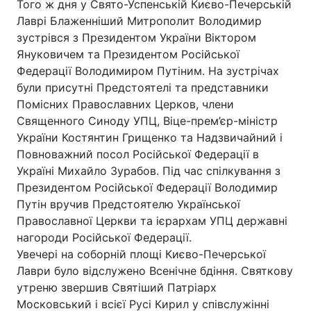
Того ж дня у Свято-Успенській Києво-Печерській
Лаврі Блаженніший Митрополит Володимир
зустрівся з Президентом України Віктором
Януковичем та Президентом Російської
Федерації Володимиром Путіним. На зустрічах
були присутні Предстоятелі та представники
Помісних Православних Церков, члени
Священного Синоду УПЦ, Віце-прем’єр-міністр
України Костянтин Грищенко та Надзвичайний і
Повноважний посол Російської Федерації в
Україні Михайло Зурабов. Під час спілкування з
Президентом Російської Федерації Володимир
Путін вручив Предстоятелю Української
Православної Церкви та ієрархам УПЦ державні
нагороди Російської Федерації.
Увечері на соборній площі Києво-Печерської
Лаври було відслужено Всенічне бдіння. Святкову
утреню звершив Святіший Патріарх
Московський і всієї Русі Кирил у співслужінні