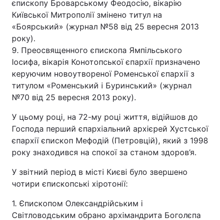
єпископу Броварському Феодосію, вікарію
Київської Митрополії змінено титул на
«Боярський» (журнал №58 від 25 вересня 2013
року).
9. Преосвященного єпископа Ямпільського
Іосифа, вікарія Конотопської єпархії призначено
керуючим новоутвореної Роменської єпархії з
титулом «Роменський і Буринський» (журнал
№70 від 25 вересня 2013 року).
У цьому році, на 72-му році життя, відійшов до
Господа перший єпархіальний архієрей Хустської
єпархії єпископ Мефодій (Петровцій), який з 1998
року знаходився на спокої за станом здоров’я.
У звітний період в місті Києві було звершено
чотири єпископські хіротонії:
1. Єпископом Олександрійським і
Світловодським обрано архімандрита Боголєпа