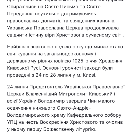
Спираючись на Святе Письмо та Святе
Передання, неухильно дотримуючись
православних догматів та священних канонів,
Українська Православна Церква продовжувала
свідчити істину віри Христової в сучасному світі.
Найбільш знаковою подією року що минає стало
святкування на загальноцерковному і
державному рівнях ювілею 1025-річчя Хрещення
Київської Русі. Основні урочисті заходи були
проведені з 24 по 28 липня у м. Києві.
24 липня Предстоятель Української Православної
Церкви Блаженніший Митрополит Київський і
всієї України Володимир звершив Чин малого
освячення нижнього Свято-Андріє-
Володимирського храму Кафедрального собору
УПЦ на честь Воскресіння Христового та очолив
у ньому першу Божественну літургію.