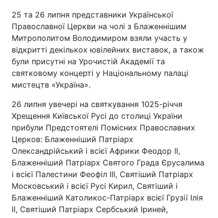
25 та 26 липня представники Української
Православної Церкви на чолі з Блаженнішим
Митрополитом Володимиром взяли участь у
відкритті декількох ювілейних виставок, а також
були присутні на Урочистій Академії та
святковому концерті у Національному палаці
мистецтв «Україна».
26 липня увечері на святкування 1025-річчя
Хрещення Київської Русі до столиці України
прибули Предстоятелі Помісних Православних
Церков: Блаженніший Патріарх
Олександрійський і всієї Африки Феодор ІІ,
Блаженніший Патріарх Святого Града Єрусалима
і всієї Палестини Феофіл III, Святіший Патріарх
Московський і всієї Русі Кирил, Святіший і
Блаженніший Католикос-Патріарх всієї Грузії Ілія
II, Святіший Патріарх Сербський Іриней,