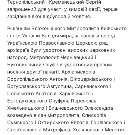
Тернопільський і Кременецький Сергій
запрошений для участі у зимовій сесії, перше
засідання якої відбулося 2 жовтня.
Рішенням Блаженнішого Митрополита Київського
і всієї України Володимира, за заслуги перед
Українською Православною Церквою ряд
архієреїв були удостоєні високих церковних
нагород. Митрополит Чернівецький і
Буковинський Онуфрій удостоєний правом
носіння другої панагії. Архієпископів
Бориспільського Антонія, Білоцерківського і
Богуславського Августина, Сарненського і
Поліського Анатолія, Харківського і
Богодухівського Онуфрія, Переяслав-
Хмельницького і Вишневського Олександра
возведено в сан митрополита. Єпископів
Сумського і Охтирського Євлогія, Горлівського і
Слов’янського Митрофана, Хотинського Мелетія