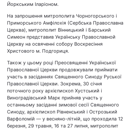
Йоркським Іларіоном.
На запрошення митрополита Чорногорського і
Приморського Амфілохія (Сербська Православна
Церква), митрополит Вінницький і Барський
Симеон представив Українську Православной
Церкву на освяченні собору Воскресіння
Христового м. Подгориця.
Також у цьому році Преосвященні Української
Православної Церкви продовжували приймати
участь в засіданнях Священного Синоду Руської
Православної Церкви. Зокрема, 30 січня
поточного року архієпископ Хустський і
Виноградівський Марк прийняв участь у
останньому засіданні зимової сесії Священного
Синоду, архієпископ Рівненський і Острозький
Варфоломій — у весняно-літній, що проходила 12
березня, 29 травня, 16 та 27 липня, митрополит