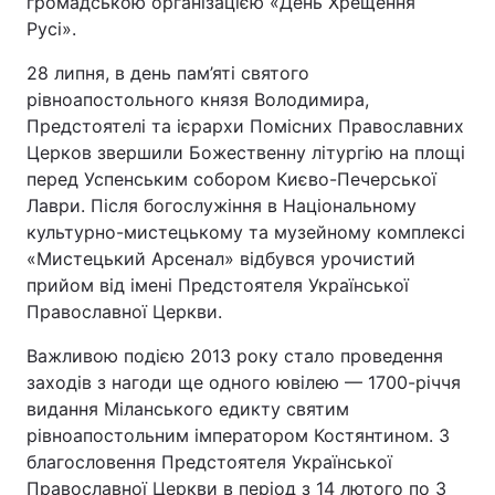
громадською організацією «День Хрещення
Русі».
28 липня, в день пам’яті святого
рівноапостольного князя Володимира,
Предстоятелі та ієрархи Помісних Православних
Церков звершили Божественну літургію на площі
перед Успенським собором Києво-Печерської
Лаври. Після богослужіння в Національному
культурно-мистецькому та музейному комплексі
«Мистецький Арсенал» відбувся урочистий
прийом від імені Предстоятеля Української
Православної Церкви.
Важливою подією 2013 року стало проведення
заходів з нагоди ще одного ювілею — 1700-річчя
видання Міланського едикту святим
рівноапостольним імператором Костянтином. З
благословення Предстоятеля Української
Православної Церкви в період з 14 лютого по 3