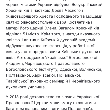
червня містами України відбувся Всеукраїнський
Хресний хід з часткою Древа Чесного і
Животворящого Хреста Господнього та мощами
святих рівноапостольних царя Костянтина і
матері його цариці Єлени. Загалом Хресний хід
відвідав 51 місто. Крім того, з нагоди вказаного
ювілею 1 квітня в Київській духовній академії
відбулася наукова конференція, у роботі якої
взяли участь представники Київських духовних
шкіл, Ужгородської Української Богословської
Академії, Чернівецького Православного
Богословського Інституту, Одеської, Волинської,
Полтавської, Харківської, Почаївської,
Таврійської духовних семінарій і Чернігівського
духовного училища.
У 2013 році духовенство та віруючі Української
Православної Церкви мали змогу вклонитися
багатьом шанованим святиням Православ’я.