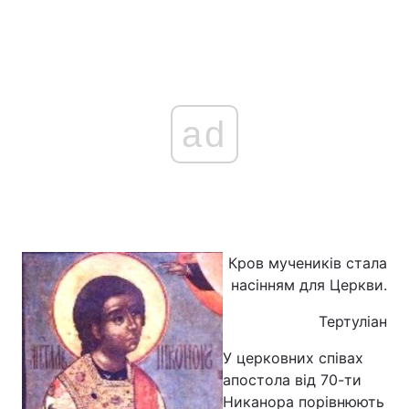
Головна
Війна
Україна
Політика
ad
Економіка
Світ
Спорт
Наука
Техно і зв'язок
Лайт
Кров мучеників стала
Зброя
Інциденти
насінням для Церкви.
Здоров'я
Туризм
Тертуліан
У церковних співах
Цікавинки
Погода
апостола від 70-ти
Екологія
Регіони
Никанора порівнюють