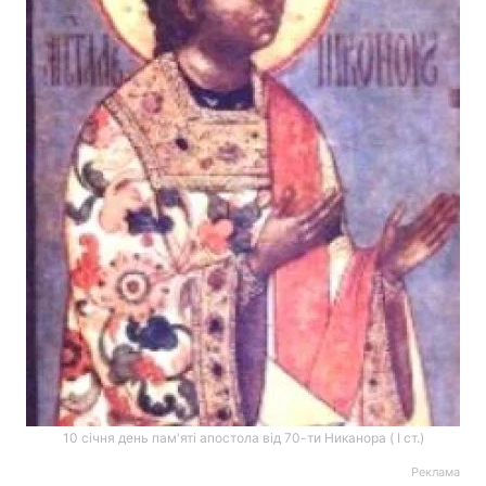
10 січня день пам'яті апостола від 70-ти Никанора ( I ст.)
Реклама