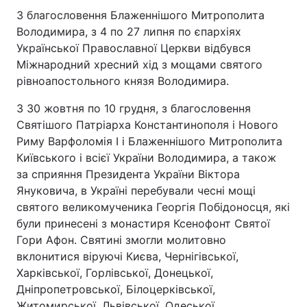
З благословення Блаженнішого Митрополита
Володимира, з 4 по 27 липня по єпархіях
Української Православної Церкви відбувся
Міжнародний хресний хід з мощами святого
рівноапостольного князя Володимира.
З 30 жовтня по 10 грудня, з благословення
Святішого Патріарха Константинополя і Нового
Риму Варфоломія І і Блаженнішого Митрополита
Київського і всієї України Володимира, а також
за сприяння Президента України Віктора
Януковича, в Україні перебували чесні мощі
святого великомученика Георгія Побідоносця, які
були принесені з монастиря Ксенофонт Святої
Гори Афон. Святині змогли молитовно
вклонитися віруючі Києва, Чернігівської,
Харківської, Горлівської, Донецької,
Дніпропетровської, Білоцерківської,
Житомирської, Львівської, Одеської,