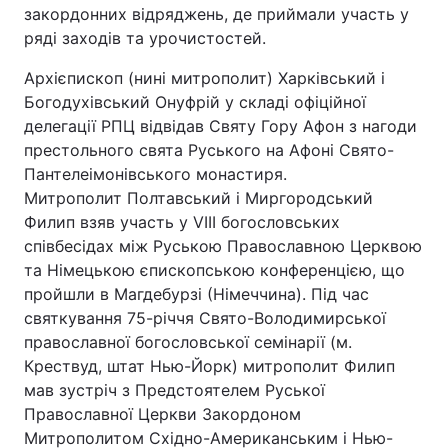
закордонних відряджень, де приймали участь у
ряді заходів та урочистостей.
Архієпископ (нині митрополит) Харківський і
Богодухівський Онуфрій у складі офіційної
делегації РПЦ відвідав Святу Гору Афон з нагоди
престольного свята Руського на Афоні Свято-
Пантелеімонівського монастиря.
Митрополит Полтавський і Миргородський
Филип взяв участь у VIII богословських
співбесідах між Руською Православною Церквою
та Німецькою єпископською конференцією, що
пройшли в Магдебурзі (Німеччина). Під час
святкування 75-річчя Свято-Володимирської
православної богословської семінарії (м.
Крествуд, штат Нью-Йорк) митрополит Филип
мав зустріч з Предстоятелем Руської
Православної Церкви Закордоном
Митрополитом Східно-Американським і Нью-