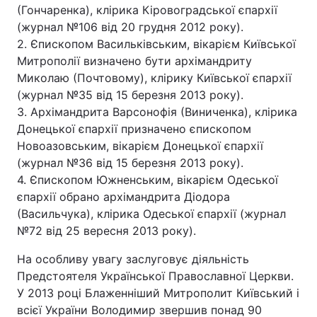
(Гончаренка), клірика Кіровоградської єпархії
(журнал №106 від 20 грудня 2012 року).
2. Єпископом Васильківським, вікарієм Київської
Митрополії визначено бути архімандриту
Миколаю (Почтовому), клірику Київської єпархії
(журнал №35 від 15 березня 2013 року).
3. Архімандрита Варсонофія (Виниченка), клірика
Донецької єпархії призначено єпископом
Новоазовським, вікарієм Донецької єпархії
(журнал №36 від 15 березня 2013 року).
4. Єпископом Южненським, вікарієм Одеської
єпархії обрано архімандрита Діодора
(Васильчука), клірика Одеської єпархії (журнал
№72 від 25 вересня 2013 року).
На особливу увагу заслуговує діяльність
Предстоятеля Української Православної Церкви.
У 2013 році Блаженніший Митрополит Київський і
всієї України Володимир звершив понад 90