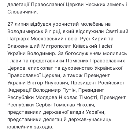
делегації Православної Церкви Чеських земель і
Словаччини.
27 липня відбувся урочистий молебень на
Володимирській гірці, який відслужили Святіший
Патріарх Московський і всієї Русі Кирил та
Блаженніший Митрополит Київський і всієї
України Володимир. За богослужінням молились
Глави та представники Помісних Православних
Церков, єпископат та духовенство Української
Православної Церкви, а також Президент
України Віктор Янукович, Президент Російської
Федерації Володимир Путін, Президент
Республіки Молдова Ніколає Тімофті, Президент
Республіки Сербія Томіслав Ніколіч,
представники державної влади України,
представники делегацій держав-учасниць
ювілейних заходів.