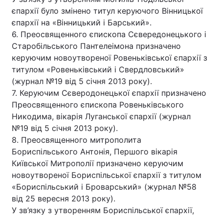
єпархії було змінено титул керуючого Вінницької
єпархії на «Вінницький і Барський».
6. Преосвященного єпископа Сєвередонецького і
Старобільського Пантелеімона призначено
керуючим новоутвореної Ровеньківської єпархії з
титулом «Ровеньківський і Свердловський»
(журнал №19 від 5 січня 2013 року).
7. Керуючим Сєверодонецької єпархії призначено
Преосвященного єпископа Ровеньківського
Никодима, вікарія Луганської єпархії (журнал
№19 від 5 січня 2013 року).
8. Преосвященного митрополита
Бориспільського Антонія, Першого вікарія
Київської Митрополії призначено керуючим
новоутвореної Бориспільської єпархії з титулом
«Бориспільський і Броварський» (журнал №58
від 25 вересня 2013 року).
У зв’язку з утворенням Бориспільської єпархії,