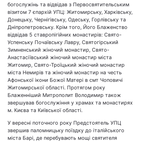
богослужінь та відвідав з Первосвятительським
візитом 7 єпархій УПЦ: Житомирську, Харківську,
Донецьку, Чернігівську, Одеську, Горлівську та
Дніпропетровську. Крім того, Його Блаженство
відвідав 5 ставропігійних монастирів: Свято-
Успенську Почаївську Лавру, Святогірський
Зимненський жіночий монастир, Свято-
Анастасіївський жіночий монастир міста
Житомир, Свято-Троїцький жіночий монастир
міста Немирів та жіночий монастир на честь
Афонської ікони Божої Матері в смт Чоповичі
Житомирської області. Протягом року
Блаженніший Митрополит Володимир також
звершував богослужіння у храмах та монастирях
м. Києва та Київської області.
У вересні поточного року Предстоятель УПЦ
звершив паломницьку поїздку до італійського
міста Барі, де перебувають мощі святителя