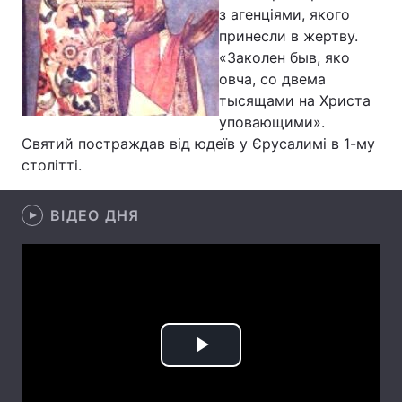
з агенціями, якого
Лонгріди
принесли в жертву.
«Заколен быв, яко
овча, со двема
Відео з Youtube
Статті
тысящами на Христа
уповающими».
Інтерв'ю
Думки
Святий постраждав від юдеїв у Єрусалимі в 1-му
Архів
Вакансії
столітті.
Контакти
ВІДЕО ДНЯ
Послуги
Play