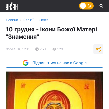
›
›
Новини
Релігії
Свята
10 грудня - ікони Божої Матері
"Знамення"
05:44, 10.12.13
2 хв.
120
Підпишіться на нас в Google