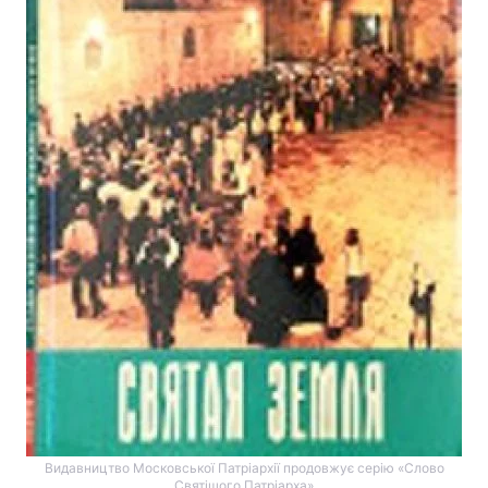
Видавництво Московської Патріархії продовжує серію «Слово
Святішого Патріарха»