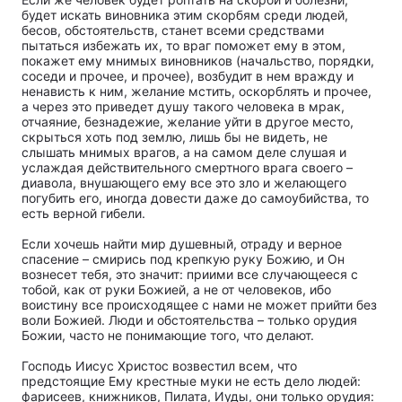
будет искать виновника этим скорбям среди людей,
бесов, обстоятельств, станет всеми средствами
пытаться избежать их, то враг поможет ему в этом,
покажет ему мнимых виновников (начальство, порядки,
соседи и прочее, и прочее), возбудит в нем вражду и
ненависть к ним, желание мстить, оскорблять и прочее,
а через это приведет душу такого человека в мрак,
отчаяние, безнадежие, желание уйти в другое место,
скрыться хоть под землю, лишь бы не видеть, не
слышать мнимых врагов, а на самом деле слушая и
услаждая действительного смертного врага своего –
диавола, внушающего ему все это зло и желающего
погубить его, иногда довести даже до самоубийства, то
есть верной гибели.
Если хочешь найти мир душевный, отраду и верное
спасение – смирись под крепкую руку Божию, и Он
вознесет тебя, это значит: приими все случающееся с
тобой, как от руки Божией, а не от человеков, ибо
воистину все происходящее с нами не может прийти без
воли Божией. Люди и обстоятельства – только орудия
Божии, часто не понимающие того, что делают.
Господь Иисус Христос возвестил всем, что
предстоящие Ему крестные муки не есть дело людей:
фарисеев, книжников, Пилата, Иуды, они только орудия: