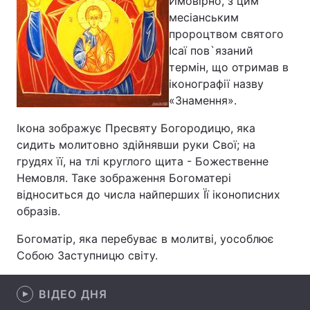
Ймовірно, з цим
месіанським
Лонгріди
пророцтвом святого
Ісаї пов`язаний
Відео з Youtube
Статті
термін, що отримав в
іконографії назву
Інтерв'ю
Думки
«Знамення».
Архів
Вакансії
Ікона зображує Пресвяту Богородицю, яка
сидить молитовно здійнявши руки Свої; на
Контакти
грудях її, на тлі круглого щита - Божественне
Немовля. Таке зображення Богоматері
Послуги
відноситься до числа найперших Її іконописних
образів.
Богоматір, яка перебуває в молитві, уособлює
Собою Заступницю світу.
ВІДЕО ДНЯ