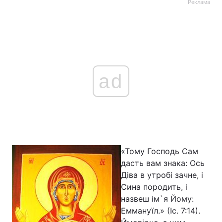
Реклама
Головна
Війна
Україна
Політика
ad
Економіка
Світ
Спорт
Наука
Техно і зв'язок
Лайт
«Тому Господь Сам
Зброя
Інциденти
дасть вам знака: Ось
Здоров'я
Туризм
Діва в утробі зачне, і
Сина породить, і
Цікавинки
Погода
назвеш ім`я Йому:
Еммануїл.» (Іс. 7:14).
Екологія
Регіони