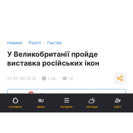
›
›
Новини
Релігії
Паства
У Великобританії пройде
виставка російських ікон
21:37, 09.12.13
1 хв.
14
Підпишіться на нас в Google
RU
МОВА
ГОЛОВНА
РОЗДІЛИ
ПОГОДА
ЛАЙТ
Реклама