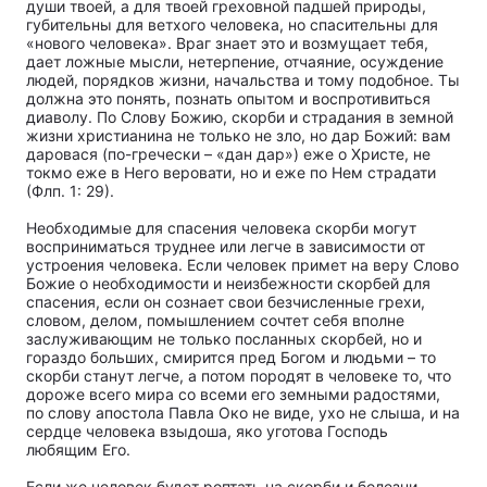
души твоей, а для твоей греховной падшей природы,
губительны для ветхого человека, но спасительны для
«нового человека». Враг знает это и возмущает тебя,
дает ложные мысли, нетерпение, отчаяние, осуждение
людей, порядков жизни, начальства и тому подобное. Ты
должна это понять, познать опытом и воспротивиться
диаволу. По Слову Божию, скорби и страдания в земной
жизни христианина не только не зло, но дар Божий: вам
даровася (по-гречески – «дан дар») еже о Христе, не
токмо еже в Него веровати, но и еже по Нем страдати
(Флп. 1: 29).
Необходимые для спасения человека скорби могут
восприниматься труднее или легче в зависимости от
устроения человека. Если человек примет на веру Слово
Божие о необходимости и неизбежности скорбей для
спасения, если он сознает свои безчисленные грехи,
словом, делом, помышлением сочтет себя вполне
заслуживающим не только посланных скорбей, но и
гораздо больших, смирится пред Богом и людьми – то
скорби станут легче, а потом породят в человеке то, что
дороже всего мира со всеми его земными радостями,
по слову апостола Павла Око не виде, ухо не слыша, и на
сердце человека взыдоша, яко уготова Господь
любящим Его.
Если же человек будет роптать на скорби и болезни,