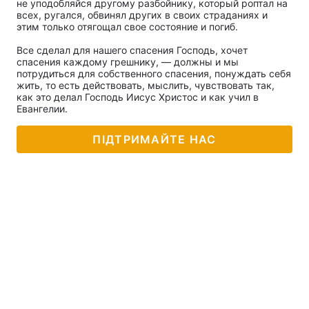
не уподобляйся другому разбойнику, который роптал на
всех, ругался, обвинял других в своих страданиях и
этим только отягощал свое состояние и погиб.
Все сделал для нашего спасения Господь, хочет
спасения каждому грешнику, — должны и мы
потрудиться для собственного спасения, понуждать себя
жить, то есть действовать, мыслить, чувствовать так,
как это делал Господь Иисус Христос и как учил в
Евангелии.
ПІДТРИМАЙТЕ НАС