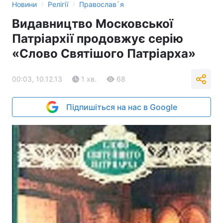
›
›
Новини
Релігії
Православ`я
Видавництво Московської
Патріархії продовжує серію
«Слово Святішого Патріарха»
00:03, 10.12.13
1 хв.
68
Підпишіться на нас в Google