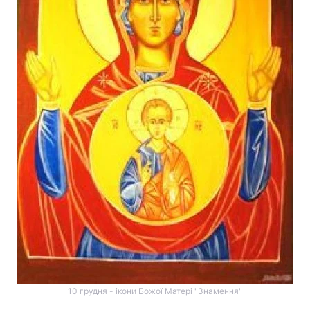
10 грудня - ікони Божої Матері "Знамення"