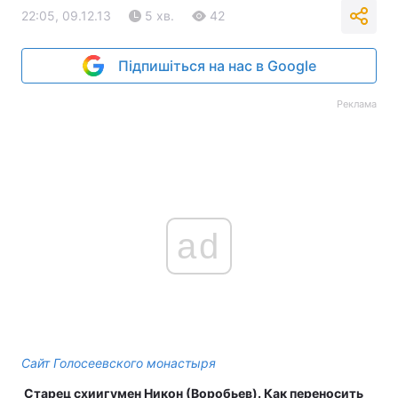
22:05, 09.12.13
5 хв.
42
Підпишіться на нас в Google
Реклама
ad
Сайт Голосеевского монастыря
Старец схиигумен Никон (Воробьев). Как переносить