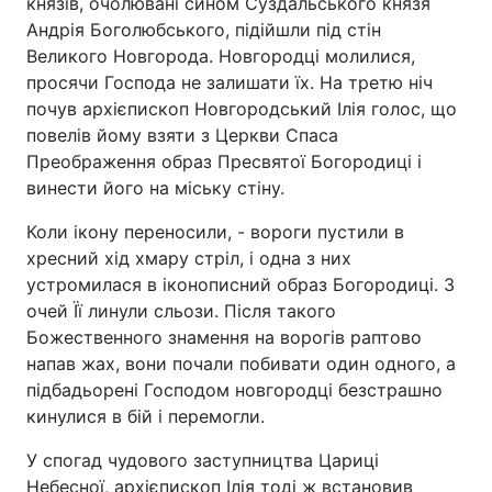
князів, очолювані сином Суздальського князя
Андрія Боголюбського, підійшли під стін
Великого Новгорода. Новгородці молилися,
просячи Господа не залишати їх. На третю ніч
почув архієпископ Новгородський Ілія голос, що
повелів йому взяти з Церкви Спаса
Преображення образ Пресвятої Богородиці і
винести його на міську стіну.
Коли ікону переносили, - вороги пустили в
хресний хід хмару стріл, і одна з них
устромилася в іконописний образ Богородиці. З
очей Її линули сльози. Після такого
Божественного знамення на ворогів раптово
напав жах, вони почали побивати один одного, а
підбадьорені Господом новгородці безстрашно
кинулися в бій і перемогли.
У спогад чудового заступництва Цариці
Небесної, архієпископ Ілія тоді ж встановив