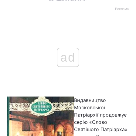
Реклама
ad
Видавництво
Московської
Патріархії продовжує
серію «Слово
Святішого Патріарха»