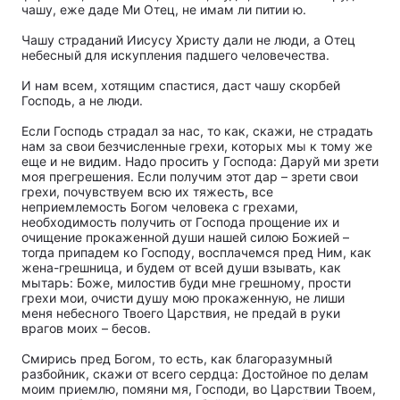
чашу, еже даде Ми Отец, не имам ли питии ю.
Чашу страданий Иисусу Христу дали не люди, а Отец
небесный для искупления падшего человечества.
И нам всем, хотящим спастися, даст чашу скорбей
Господь, а не люди.
Если Господь страдал за нас, то как, скажи, не страдать
нам за свои безчисленные грехи, которых мы к тому же
еще и не видим. Надо просить у Господа: Даруй ми зрети
моя прегрешения. Если получим этот дар – зрети свои
грехи, почувствуем всю их тяжесть, все
неприемлемость Богом человека с грехами,
необходимость получить от Господа прощение их и
очищение прокаженной души нашей силою Божией –
тогда припадем ко Господу, восплачемся пред Ним, как
жена-грешница, и будем от всей души взывать, как
мытарь: Боже, милостив буди мне грешному, прости
грехи мои, очисти душу мою прокаженную, не лиши
меня небесного Твоего Царствия, не предай в руки
врагов моих – бесов.
Смирись пред Богом, то есть, как благоразумный
разбойник, скажи от всего сердца: Достойное по делам
моим приемлю, помяни мя, Господи, во Царствии Твоем,