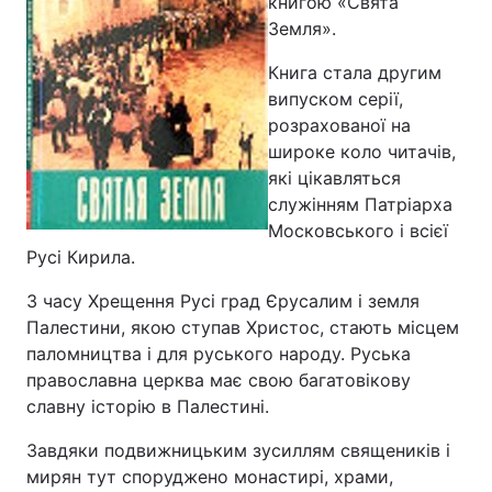
книгою «Свята
Земля».
Книга стала другим
випуском серії,
розрахованої на
широке коло читачів,
які цікавляться
служінням Патріарха
Московського і всієї
Русі Кирила.
З часу Хрещення Русі град Єрусалим і земля
Палестини, якою ступав Христос, стають місцем
паломництва і для руського народу. Руська
православна церква має свою багатовікову
славну історію в Палестині.
Завдяки подвижницьким зусиллям священиків і
мирян тут споруджено монастирі, храми,