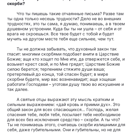
скорби?
Что ты пишешь такие отчаянные письма? Разве там
ты одна только несешь трудности? Дело не во внешних
трудностях, это ты сама, я думаю, понимаешь, а в твоем
душевном устроении. Куда бы ты ни ушла – от себя и от
врага не скроешься. Все твое будет с тобой и будет
мучить на другом месте тебя еще сильнее, чем тут.
Ты не должна забывать, что духовный закон так
гласит: многими скорбями подобает внити в Царствие
Божие; аще кто хощет по Мне ити, да отвержется себе, и
возьмет крест свой, и по Мне грядет; Царствие Божие
силою берется; терпением стяжите души ваша;
претерпевый до конца, той спасен будет; в мире
скорбни будете, мир вас возненавидит; аще хощеши
работати Господеви – уготови душу твою во искушение и
так далее.
А святые отцы выражают эту мысль кратким и
сильным выражением: «дай кровь и приими дух». Это
общий закон для всех спасающихся… Господь, желая
спасения тебе, любя тебя, посылает тебе необходимое
для всех без исключения средство – скорби. А ты что?
Ты не понимаешь этого, считаешь скорби излишними для
себя, даже губительными. Они и губительны, но не для