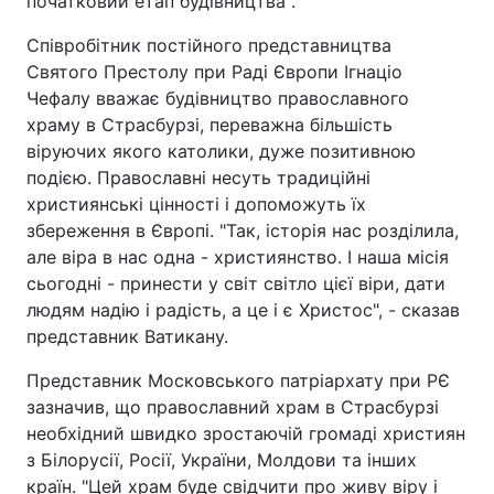
початковий етап будівництва".
Співробітник постійного представництва
Святого Престолу при Раді Європи Ігнаціо
Чефалу вважає будівництво православного
храму в Страсбурзі, переважна більшість
віруючих якого католики, дуже позитивною
подією. Православні несуть традиційні
християнські цінності і допоможуть їх
збереження в Європі. "Так, історія нас розділила,
але віра в нас одна - християнство. І наша місія
сьогодні - принести у світ світло цієї віри, дати
людям надію і радість, а це і є Христос", - сказав
представник Ватикану.
Представник Московського патріархату при РЄ
зазначив, що православний храм в Страсбурзі
необхідний швидко зростаючій громаді християн
з Білорусії, Росії, України, Молдови та інших
країн. "Цей храм буде свідчити про живу віру і