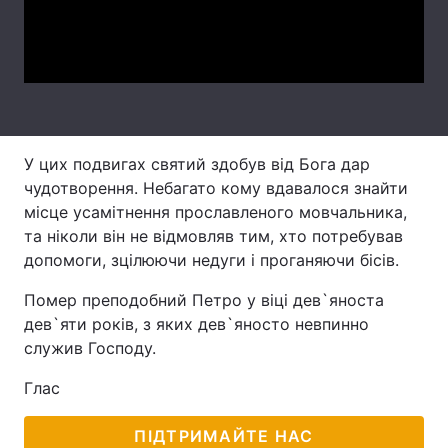
Video
Лонгріди
Відео з Youtube
Статті
Інтерв'ю
Думки
У цих подвигах святий здобув від Бога дар
Архів
Вакансії
чудотворення. Небагато кому вдавалося знайти
місце усамітнення прославленого мовчальника,
Контакти
та ніколи він не відмовляв тим, хто потребував
допомоги, зцілюючи недуги і проганяючи бісів.
Послуги
Помер преподобний Петро у віці дев`яноста
дев`яти років, з яких дев`яносто невпинно
служив Господу.
Глас
ПІДТРИМАЙТЕ НАС