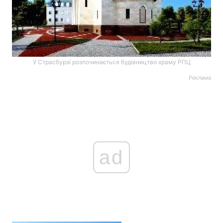
У Страсбурзі розпочинається будівництво храму РПЦ
Реклама
ad