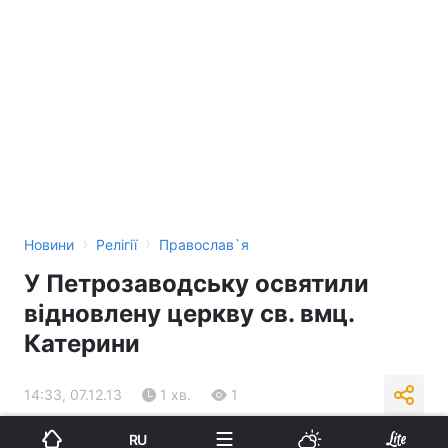
›
›
Новини
Релігії
Православ`я
У Петрозаводську освятили
відновлену церкву св. вмц.
Катерини
14:33, 07.12.13
1 хв.
1
RU