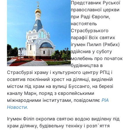
Представник Руської
православної церкви
при Раді Європи,
настоятель
Страсбурзького
парафії Всіх святих
ігумен Пилип (Рябих)
здійснив у суботу
молебень про початок
будівництва в
Страсбурзі храму і культурного центру РПЦ і
освятив поклінний хрест на ділянці, виділеній
містом під храм на вулиці Буссанго, на березі
каналу Марн, поряд з європейськими
міжнародними інститутами, повідомляє
РІА
Новости.
Ігумен Філіп окропив святою водою виділену під
храм ділянку, будівельну техніку і розп`яття