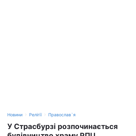
›
›
Новини
Релігії
Православ`я
У Страсбурзі розпочинається
будівництво храму РПЦ