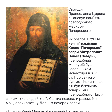
Сьогодні
Православна Церква
вшановує пам`ять
преподобного
Меркурія
Печерського.
Як розповів "УНІАН-
Релігії"
намісник
Києво-Печерської
лаври Митрополит
Павел (Лебідь)
,
преподобний
Меркурій був
насельником
монастиря в XIV
ст. Про святого
відомо тільки те, що
він був близьким
товаришем
преподобного Паїсія,
з яким жив в одній келії. Cвятих поховали разом, їхні
мощі спочивають у Дальніх печерах лаври.
«Преподобний Меркурій названий Пістником, за