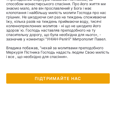
способом монастирського спасіння. Про його життя ми
знаємо мало, але він прославлений у Бога і має
клопотання і найбільшу милість молити Господа про нас
грішних. Не шкодуючи сил раз на тиждень споживаючи
їжу, кілька разів на тиждень приймаючи воду, тисячі
коленнопреклонних молитов - ні що не шкодило його
здоров`ю. Господь наставляв преподобного на ту
спасительну дорогу, що була необхідна для нього», -
зазначив у коментарі "УНІАН-Релігії" Митрополит Павел.
Владика побажав, "нехай за молитвами преподобного
Меркурія Пістника Господь надасть людям Cвою милість
і все , що необхідно для спасіння».
ПІДТРИМАЙТЕ НАС