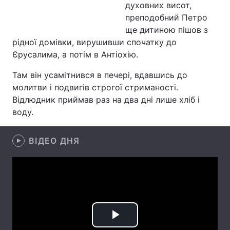
духовних висот,
преподобний Петро
ще дитиною пішов з
рідної домівки, вирушивши спочатку до
Головна
Війна
Єрусалима, а потім в Антіохію.
Україна
Політика
Там він усамітнився в печері, вдавшись до
молитви і подвигів строгої стриманості.
Економіка
Світ
Відлюдник приймав раз на два дні лише хліб і
воду.
Спорт
Наука
Техно і зв'язок
Лайт
ВІДЕО ДНЯ
Зброя
Інциденти
Здоров'я
Туризм
Цікавинки
Погода
Play
Екологія
Регіони