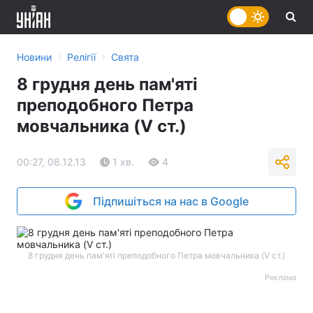
›
›
Новини
Релігії
Свята
8 грудня день пам'яті
преподобного Петра
мовчальника (V ст.)
00:27, 08.12.13
1 хв.
4
Підпишіться на нас в Google
8 грудня день пам'яті преподобного Петра мовчальника (V ст.)
Реклама