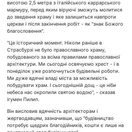
висотою 2,5 метра з італійського каррарського
мармуру, перед яким віруючі зможуть молитися
до зведення храму і яке залишиться навпроти
церкви і після закінчення робіт - як "знак Божого
благословення".
"Це історичний момент. Ніколи раніше в
Страсбурзі не було православного храму,
побудованого за всіма правилами православної
архітектури. Ми сьогодні освячуємо хрест - і в
понеділок уже розпочнуться будівельні роботи.
Ми дуже вдячні владі міста за можливість
побудувати храм. І сьогоднішній дощ - це ніби
небеса нас окропили святою водою", - сказав
ігумен Пилип.
Він висловив вдячність архітекторам і
жертводавцям, зазначивши, що "будівництво
потребує щедрих благодійників, кошти є лише на