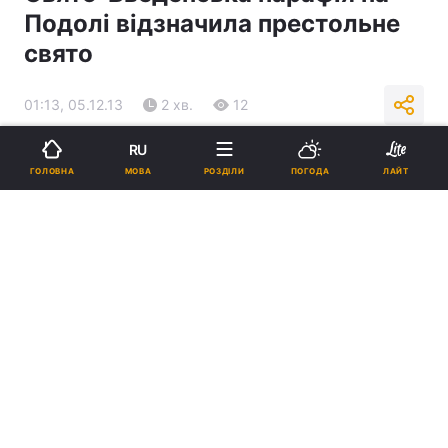
Подолі відзначила престольне
свято
01:13, 05.12.13
2 хв.
12
RU
Підпишіться на нас в Google
МОВА
ГОЛОВНА
РОЗДІЛИ
ПОГОДА
ЛАЙТ
Свято-Введенська парафія на Подолі відзначила престольне свято
Реклама
ad