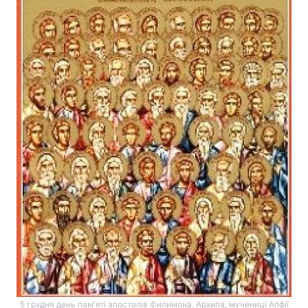
5 грудня день пам'яті апостолів Филимона, Архипа, мучениці Апфії