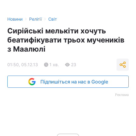
›
›
Новини
Релігії
Світ
Сирійські мелькіти хочуть
беатифікувати трьох мучеників
з Маалюлі
01:50, 05.12.13
1 хв.
23
Підпишіться на нас в Google
Реклама