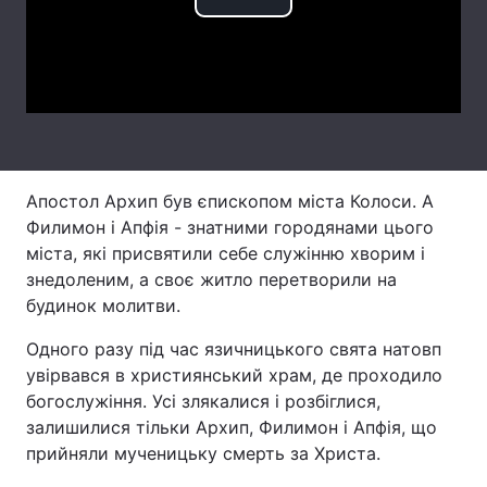
Play
Тема оформлення
Video
Апостол Архип був єпископом міста Колоси. А
Филимон і Апфія - знатними городянами цього
міста, які присвятили себе служінню хворим і
знедоленим, а своє житло перетворили на
будинок молитви.
Одного разу під час язичницького свята натовп
увірвався в християнський храм, де проходило
богослужіння. Усі злякалися і розбіглися,
залишилися тільки Архип, Филимон і Апфія, що
прийняли мученицьку смерть за Христа.