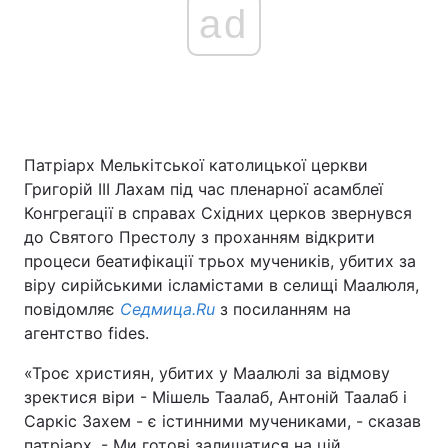
ad
Патріарх Мелькітської католицької церкви
Григорій III Лахам під час пленарної асамблеї
Конгрегації в справах Східних церков звернувся
до Святого Престолу з проханням відкрити
процеси беатифікації трьох мучеників, убитих за
віру сирійськими ісламістами в селищі Маалюля,
повідомляє
Седмица.Ru
з посиланням на
агентство fides.
«Троє християн, убитих у Маалюлі за відмову
зректися віри - Мішель Таалаб, Антоній Таалаб і
Саркіс Захем - є істинними мучениками, - сказав
патріарх. - Ми готові залишатися на цій