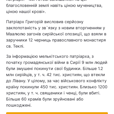
благословенній землі навіть ціною мучеництва,
ціною нашої крові».
Патріарх Григорій висловив серйозну
заклопотаність у зв`язку з новим вторгненням у
Маалюлю загонів сирійської опозиції, що взяли в
заручники 12 черниць православного монастиря
св. Теклі.
За інформацією мелькітського патріарха, з
початку громадянської війни в Сирії 9 млн людей
були змушені покинути свої будинки. Більше 1.2
млн сирійців, у т. ч. 42 тис. християн, що втекли
до Лівану. У цілому, за час військового конфлікту
країну покинули 450 тис. християн. Близько 1200
християн, у т. ч. священики і ченці, були вбиті.
Більше 60 храмів були зруйновані або
пошкоджені.