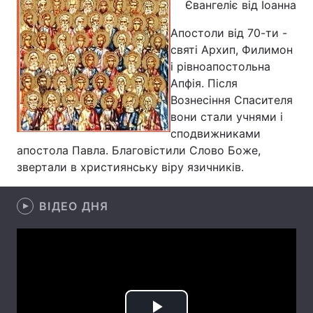
Євангеліє від Іоанна
Лонгріди
Апостоли від 70-ти -
святі Архип, Филимон
Відео з Youtube
Статті
і рівноапостольна
Апфія. Після
Інтерв'ю
Думки
Вознесіння Спасителя
вони стали учнями і
Архів
Вакансії
сподвижниками
апостола Павла. Благовістили Слово Боже,
Контакти
звертали в християнську віру язичників.
Послуги
ВІДЕО ДНЯ