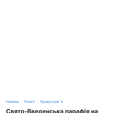
›
›
Новини
Релігії
Православ`я
Свято-Введенська парафія на