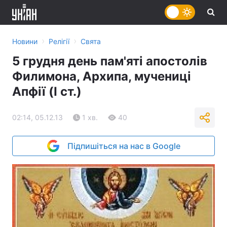
›
›
Новини
Релігії
Свята
5 грудня день пам'яті апостолів
Филимона, Архипа, мучениці
Апфії (I ст.)
02:14, 05.12.13
1 хв.
40
Підпишіться на нас в Google