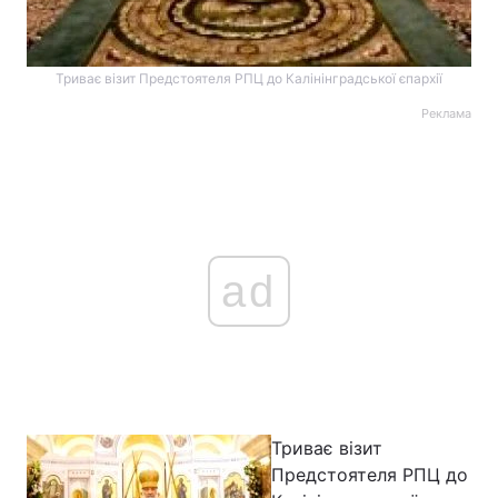
Триває візит Предстоятеля РПЦ до Калінінградської єпархії
Реклама
ad
Триває візит
Предстоятеля РПЦ до