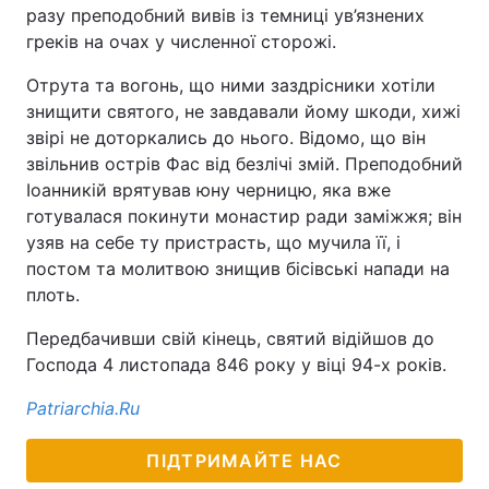
разу преподобний вивів із темниці ув’язнених
греків на очах у численної сторожі.
Отрута та вогонь, що ними заздрісники хотіли
знищити святого, не завдавали йому шкоди, хижі
звірі не доторкались до нього. Відомо, що він
звільнив острів Фас від безлічі змій. Преподобний
Іоанникій врятував юну черницю, яка вже
готувалася покинути монастир ради заміжжя; він
узяв на себе ту пристрасть, що мучила її, і
постом та молитвою знищив бісівські напади на
плоть.
Передбачивши свій кінець, святий відійшов до
Господа 4 листопада 846 року у віці 94-х років.
Рatriarchia.Ru
ПІДТРИМАЙТЕ НАС