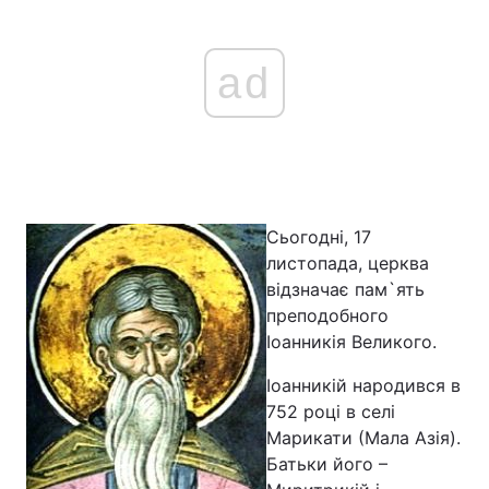
ad
Головна
Війна
Україна
Політика
Економіка
Світ
Сьогодні, 17
Спорт
Наука
листопада, церква
Техно і зв'язок
Лайт
відзначає пам`ять
преподобного
Зброя
Інциденти
Іоанникія Великого.
Здоров'я
Туризм
Іоанникій народився в
752 році в селі
Цікавинки
Погода
Марикати (Мала Азія).
Батьки його –
Екологія
Регіони