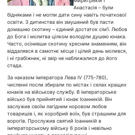
Миритрикій і
Анастасія – були
Лонгріди
бідняками і не могли дати сину навіть початкової
освіти. З дитинства він змушений був пасти
Відео з Youtube
Статті
домашню скотину – єдиний достаток сім’ї. Любов
до Бога і молитва цілком володіли душею юнака.
Інтерв'ю
Думки
Часто, осінивши скотину хресним знаменням, він
віддалявся в самотнє місце і цілий день молився,
Архів
Вакансії
і ні грабіжник, ні звір не наближалися до його
стада.
Контакти
За наказом імператора Лева IV (775-780),
Послуги
численні посли збирали по містах і селах кращих
юнаків на військову службу. В імператорське
військо був прийнятий і юнак Іоанникій. Він
заслужив своїм лагідним норовом любов
товаришів і, як хоробрий воїн, був страшним для
ворогів. Прослужив святий Іоанникій в
імператорському війську 6 років і невільно