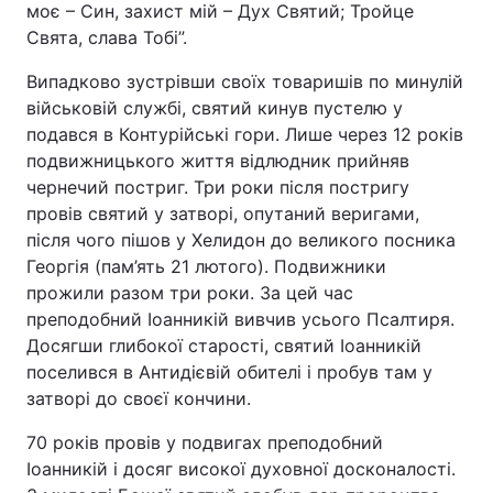
моє – Син, захист мій – Дух Святий; Тройце
Свята, слава Тобі”.
Випадково зустрівши своїх товаришів по минулій
військовій службі, святий кинув пустелю у
подався в Контурійські гори. Лише через 12 років
подвижницького життя відлюдник прийняв
чернечий постриг. Три роки після постригу
провів святий у затворі, опутаний веригами,
після чого пішов у Хелидон до великого посника
Георгія (пам’ять 21 лютого). Подвижники
прожили разом три роки. За цей час
преподобний Іоанникій вивчив усього Псалтиря.
Досягши глибокої старості, святий Іоанникій
поселився в Антидієвій обителі і пробув там у
затворі до своєї кончини.
70 років провів у подвигах преподобний
Іоанникій і досяг високої духовної досконалості.