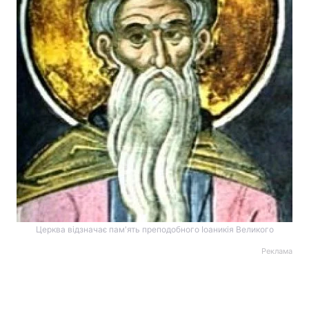
Церква відзначає пам'ять преподобного Іоаникія Великого
Реклама