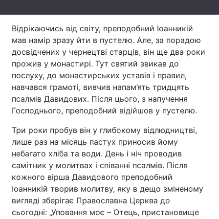
Відрікаючись від світу, преподобний Іоанникій
мав намір зразу йти в пустелю. Але, за порадою
досвідчених у чернецтві старців, він ще два роки
прожив у монастирі. Тут святий звикав до
послуху, до монастирських уставів і правил,
навчався грамоті, вивчив напам’ять тридцять
псалмів Давидових. Після цього, з напучення
Господнього, преподобний відійшов у пустелю.
Три роки пробув він у глибокому відлюдництві,
лише раз на місяць пастух приносив йому
небагато хліба та води. День і ніч проводив
самітник у молитвах і співанні псалмів. Після
кожного вірша Давидового преподобний
Іоанникій творив молитву, яку в дещо зміненому
вигляді зберігає Православна Церква до
сьогодні: „Уповання моє – Отець, пристановище