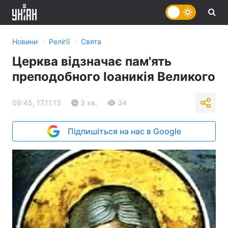
›
›
Новини
Релігії
Свята
Церква відзначає пам'ять
преподобного Іоаникія Великого
09:45, 17.11.13
3 хв.
34
Підпишіться на нас в Google