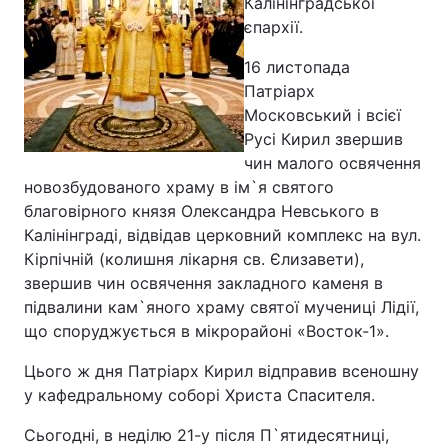
Калінінградської
єпархії.
16 листопада
Патріарх
Московський і всієї
Русі Кирил звершив
чин малого освячення
новозбудованого храму в ім`я святого
благовірного князя Олександра Невського в
Калінінграді, відвідав церковний комплекс на вул.
Кірпічній (колишня лікарня св. Єлизавети),
звершив чин освячення закладного каменя в
підвалини кам`яного храму святої мучениці Лідії,
що споруджується в мікрорайоні «Восток-1».
Цього ж дня Патріарх Кирил відправив всеношну
у кафедральному соборі Христа Спасителя.
Сьогодні, в неділю 21-у після П`ятидесятниці,