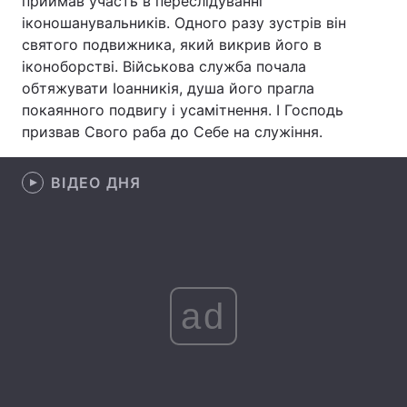
приймав участь в переслідуванні
іконошанувальників. Одного разу зустрів він
Тема оформлення
святого подвижника, який викрив його в
іконоборстві. Військова служба почала
обтяжувати Іоанникія, душа його прагла
покаянного подвигу і усамітнення. І Господь
призвав Свого раба до Себе на служіння.
ВІДЕО ДНЯ
ad