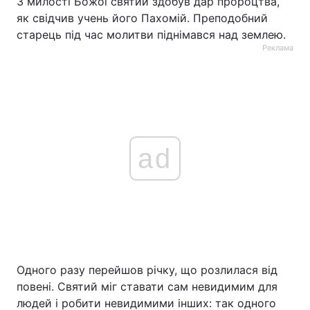
З милості Божої святий здобув дар пророцтва,
як свідчив учень його Пахомій. Преподобний
старець під час молитви піднімався над землею.
Реклама
ad
Одного разу перейшов річку, що розлилася від
повені. Святий міг ставати сам невидимим для
людей і робити невидимими інших: так одного