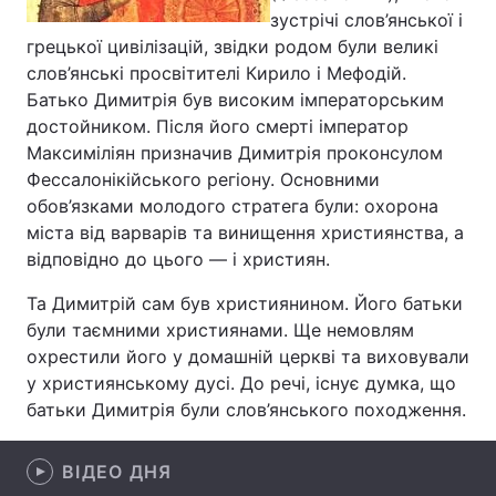
зустрічі слов’янської і
Лонгріди
грецької цивілізацій, звідки родом були великі
слов’янські просвітителі Кирило і Мефодій.
Батько Димитрія був високим імператорським
Відео з Youtube
Статті
достойником. Після його смерті імператор
Максиміліян призначив Димитрія проконсулом
Інтерв'ю
Думки
Фессалонікійського регіону. Основними
Архів
Вакансії
обов’язками молодого стратега були: охорона
міста від варварів та винищення християнства, а
Контакти
відповідно до цього — і християн.
Послуги
Та Димитрій сам був християнином. Його батьки
були таємними християнами. Ще немовлям
охрестили його у домашній церкві та виховували
у християнському дусі. До речі, існує думка, що
батьки Димитрія були слов’янського походження.
ВІДЕО ДНЯ