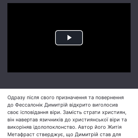
Тема оформлення
Play
Video
Одразу після свого призначення та повернення
до Фессалонік Димитрій відкрито виголосив
своє ісповідання віри. Замість страти християн,
він навертав язичників до християнської віри та
викоріняв ідолопоклонство. Автор його Житія
Метафраст стверджує, що Димитрій став для