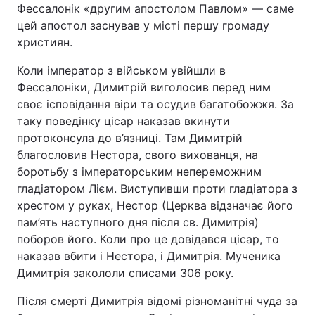
Фессалонік «другим апостолом Павлом» — саме
цей апостол заснував у місті першу громаду
християн.
Коли імператор з військом увійшли в
Фессалоніки, Димитрій виголосив перед ним
своє ісповідання віри та осудив багатобожжя. За
таку поведінку цісар наказав вкинути
протоконсула до в’язниці. Там Димитрій
благословив Нестора, свого вихованця, на
боротьбу з імператорським непереможним
гладіатором Лієм. Виступивши проти гладіатора з
хрестом у руках, Нестор (Церква відзначає його
пам’ять наступного дня після св. Димитрія)
поборов його. Коли про це довідався цісар, то
наказав вбити і Нестора, і Димитрія. Мученика
Димитрія закололи списами 306 року.
Після смерті Димитрія відомі різноманітні чуда за