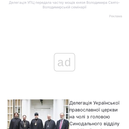
Делегація УПЦ передала частку мощів князя Володимира Свято-
Володимирській семінарії
Реклама
ad
Делегація Української
православної церкви
на чолі з головою
Синодального відділу