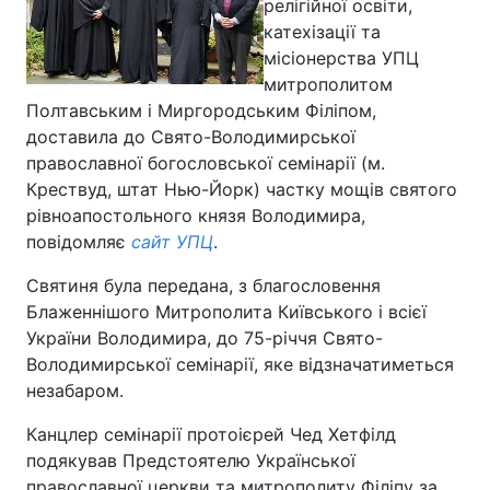
релігійної освіти,
катехізації та
місіонерства УПЦ
митрополитом
Полтавським і Миргородським Філіпом,
доставила до Свято-Володимирської
православної богословської семінарії (м.
Крествуд, штат Нью-Йорк) частку мощів святого
рівноапостольного князя Володимира,
повідомляє
сайт УПЦ
.
Святиня була передана, з благословення
Блаженнішого Митрополита Київського і всієї
України Володимира, до 75-річчя Свято-
Володимирської семінарії, яке відзначатиметься
незабаром.
Канцлер семінарії протоієрей Чед Хетфілд
подякував Предстоятелю Української
православної церкви та митрополиту Філіпу за