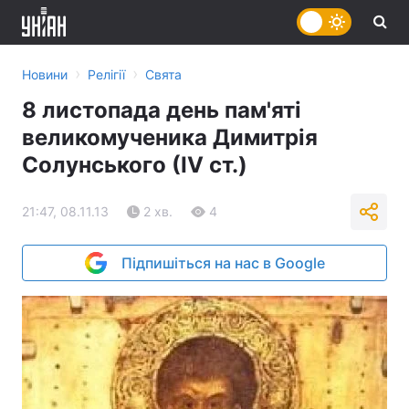
›
›
Новини
Релігії
Свята
8 листопада день пам'яті
великомученика Димитрія
Солунського (ІV ст.)
21:47, 08.11.13
2 хв.
4
Підпишіться на нас в Google