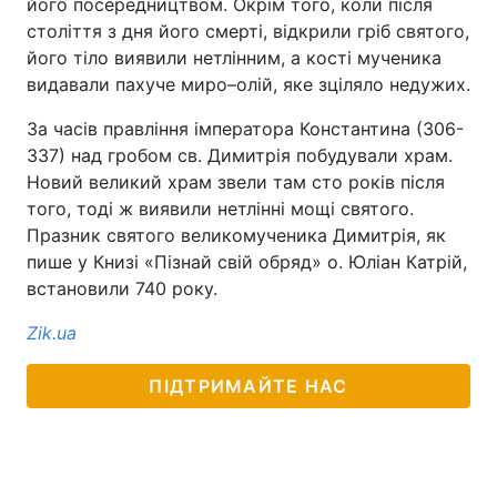
його посередництвом. Окрім того, коли після
століття з дня його смерті, відкрили гріб святого,
його тіло виявили нетлінним, а кості мученика
видавали пахуче миро–олій, яке зціляло недужих.
За часів правління імператора Константина (306-
337) над гробом св. Димитрія побудували храм.
Новий великий храм звели там сто років після
того, тоді ж виявили нетлінні мощі святого.
Празник святого великомученика Димитрія, як
пише у Книзі «Пізнай свій обряд» о. Юліан Катрій,
встановили 740 року.
Zik.ua
ПІДТРИМАЙТЕ НАС