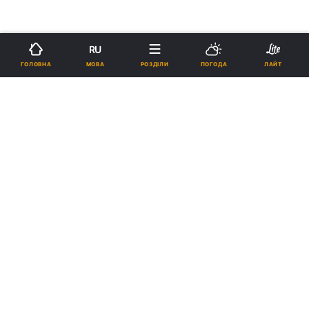
RU
МОВА
ГОЛОВНА
РОЗДІЛИ
ПОГОДА
ЛАЙТ
›
›
Новини
Релігії
Православ`я
Співробітники відділу
благодійності та соціального
служіння УПЦ відвідали жіночу
виправну колонію
06:08, 08.11.13
1 хв.
0
Підпишіться на нас в Google