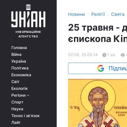
›
›
Новини
Релігії
Свята
25 травня - 
ІНФОРМАЦІЙНЕ
єпископа Кі
АГЕНТСТВО
Головна
Війна
02:08, 25.05.14
1 хв.
Україна
Підпиш
Політика
Економіка
Світ
Екологія
Регіони
Спорт
Наука
Техно і зв'язок
Лайт