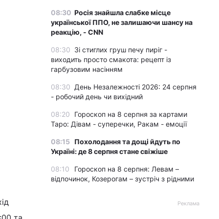
08:30
Росія знайшла слабке місце
української ППО, не залишаючи шансу на
реакцію, - CNN
08:30
Зі стиглих груш печу пиріг -
виходить просто смакота: рецепт із
гарбузовим насінням
08:30
День Незалежності 2026: 24 серпня
- робочий день чи вихідний
08:20
Гороскоп на 8 серпня за картами
Таро: Дівам - суперечки, Ракам - емоції
08:15
Похолодання та дощі йдуть по
Україні: де 8 серпня стане свіжіше
08:10
Гороскоп на 8 серпня: Левам –
відпочинок, Козерогам – зустріч з рідними
хід
Реклама
:00 та