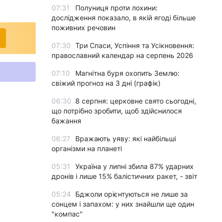
07:31
Полуниця проти лохини:
дослідження показало, в якій ягоді більше
поживних речовин
07:30
Три Спаси, Успіння та Усікновення:
православний календар на серпень 2026
07:10
Магнітна буря охопить Землю:
свіжий прогноз на 3 дні (графік)
06:30
8 серпня: церковне свято сьогодні,
що потрібно зробити, щоб здійснилося
бажання
06:27
Вражають уяву: які найбільші
організми на планеті
05:31
Україна у липні збила 87% ударних
дронів і лише 15% балістичних ракет, - звіт
05:24
Бджоли орієнтуються не лише за
сонцем і запахом: у них знайшли ще один
"компас"