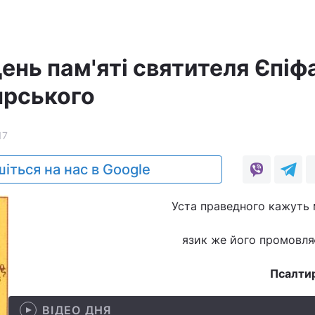
день пам'яті святителя Єпіфа
прського
17
іться на нас в Google
Уста праведного кажуть 
язик же його промовля
Псалтир
ВІДЕО ДНЯ