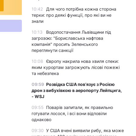
10:42
Для чого потрібна кожна сторона
терки: про деякі функції, про які ви не
знали
10:13
Водопостачання Львівщини під
загрозою: "Бориславська нафтова
компанія" просить Зеленського
переглянути санкції
10:08
Європу накрила нова хвиля спеки:
яким курортам загрожують лісові пожежі
та небезпека
09:59
Розвідка США пов’язує з Росією
дрон з вибухівкою в аеропорту Лейпцига,
- WSJ
09:55
Поварів запитали, як правильно
готувати лосося, і всі вони відповіли
однаково
09:30
У США вчені виявили рибу, яка може