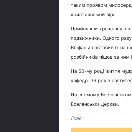
таким проявом милосердя
християнській вірі.
Прийнявши хрещення, він о
подвижники. Одного разу
Єпіфаній наставив їх на ш
розбійників пішов за ним
На 60-му році життя муд
кафедр. 36 років святите
На сьомому Вселенському 
Вселенської Церкви.
Глас