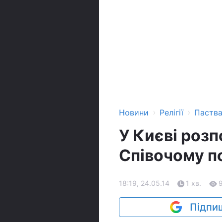
›
›
Новини
Релігії
Паств
У Києві розп
Співочому п
18:19, 24.05.14
1 хв.
Підпиш