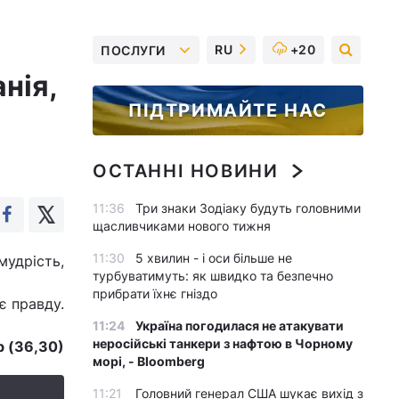
RU
+20
ПОСЛУГИ
нія,
ПІДТРИМАЙТЕ НАС
ОСТАННІ НОВИНИ
11:36
Три знаки Зодіаку будуть головними
щасливчиками нового тижня
11:30
5 хвилин - і оси більше не
мудрість,
турбуватимуть: як швидко та безпечно
прибрати їхнє гніздо
є правду.
11:24
Україна погодилася не атакувати
неросійські танкери з нафтою в Чорному
 (36,30)
морі, - Bloomberg
11:21
Головний генерал США шукає вихід з