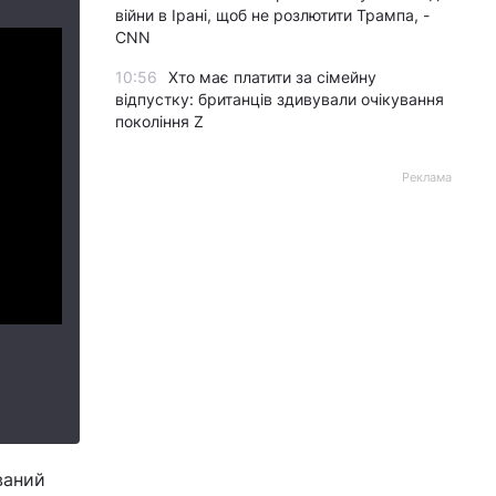
війни в Ірані, щоб не розлютити Трампа, -
CNN
10:56
Хто має платити за сімейну
відпустку: британців здивували очікування
покоління Z
Реклама
ваний