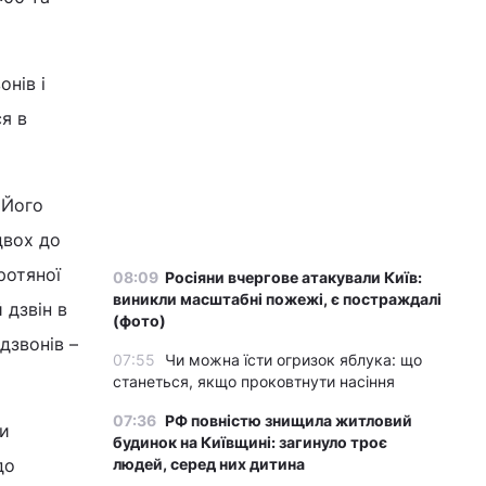
онів і
ся в
«Його
двох до
ротяної
08:09
Росіяни вчергове атакували Київ:
виникли масштабні пожежі, є постраждалі
 дзвін в
(фото)
дзвонів –
07:55
Чи можна їсти огризок яблука: що
станеться, якщо проковтнути насіння
07:36
РФ повністю знищила житловий
ти
будинок на Київщині: загинуло троє
до
людей, серед них дитина