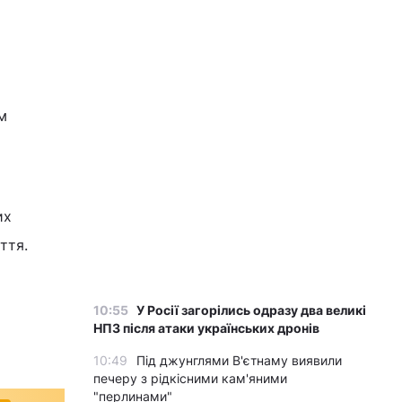
м
их
ття.
10:55
У Росії загорілись одразу два великі
НПЗ після атаки українських дронів
10:49
Під джунглями В'єтнаму виявили
печеру з рідкісними кам'яними
"перлинами"