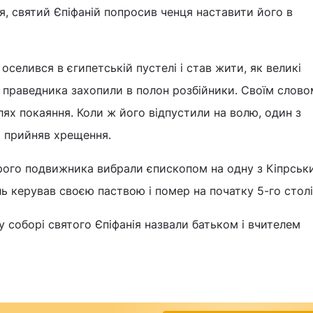
, святий Єпіфаній попросив ченця наставити його в
селився в єгипетській пустелі і став жити, як великі
 праведника захопили в полон розбійники. Своїм слово
лях покаяння. Коли ж його відпустили на волю, один з
 і прийняв хрещення.
рого подвижника вибрали єпископом на одну з Кіпрськ
ль керував своєю паствою і помер на початку 5-го столі
соборі святого Єпіфанія назвали батьком і вчителем