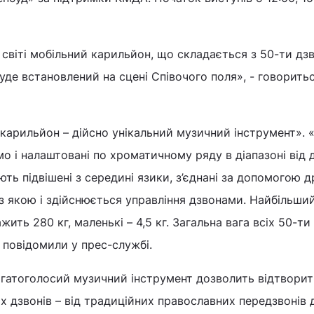
 світі мобільний карильйон, що складається з 50-ти дзв
уде встановлений на сцені Співочого поля», - говорить
карильйон – дійсно унікальний музичний інструмент». 
мо і налаштовані по хроматичному ряду в діапазоні від 
ть підвішені з середині язики, з’єднані за допомогою д
 з якою і здійснюється управління дзвонами. Найбільший
ить 280 кг, маленькі – 4,5 кг. Загальна вага всіх 50-ти 
- повідомили у прес-службі.
гатоголосий музичний інструмент дозволить відтвори
х дзвонів – від традиційних православних передзвонів 