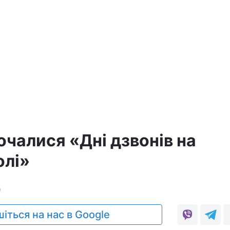
а
очалися «Дні дзвонів на
олі»
9
іться на нас в Google