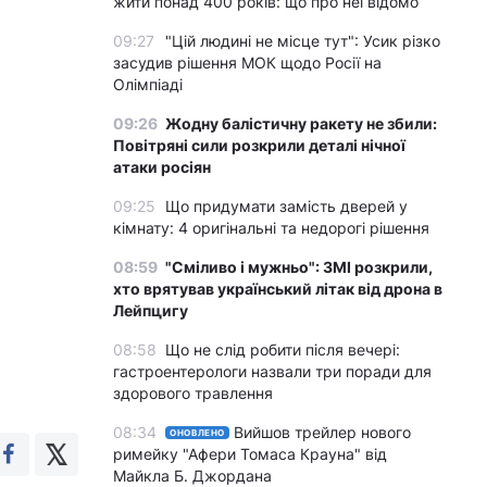
жити понад 400 років: що про неї відомо
09:27
"Цій людині не місце тут": Усик різко
засудив рішення МОК щодо Росії на
Олімпіаді
09:26
Жодну балістичну ракету не збили:
Повітряні сили розкрили деталі нічної
атаки росіян
09:25
Що придумати замість дверей у
кімнату: 4 оригінальні та недорогі рішення
08:59
"Сміливо і мужньо": ЗМІ розкрили,
хто врятував український літак від дрона в
Лейпцигу
08:58
Що не слід робити після вечері:
гастроентерологи назвали три поради для
здорового травлення
08:34
Вийшов трейлер нового
ОНОВЛЕНО
римейку "Афери Томаса Крауна" від
Майкла Б. Джордана