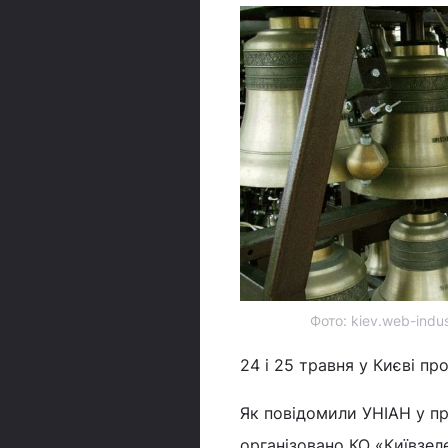
Фото: kiev.web-indu
24 і 25 травня у Києві п
Як повідомили УНІАН у пре
організовано КО «Київзел