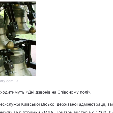
stry.com.ua
роходитимуть «Дні дзвонів на Співочому полі».
с-службі Київської міської державної адміністрації, за
енбуд» за підтримки КМДА. Початок виступів о 12:00, 15