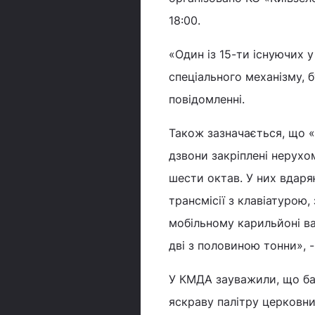
18:00.
«Один із 15-ти існуючих у
спеціального механізму, б
повідомленні.
Також зазначається, що «
дзвони закріплені нерухо
шести октав. У них вдаряю
трансмісії з клавіатурою,
мобільному карильйоні важ
дві з половиною тонни», 
У КМДА зауважили, що ба
яскраву палітру церковни