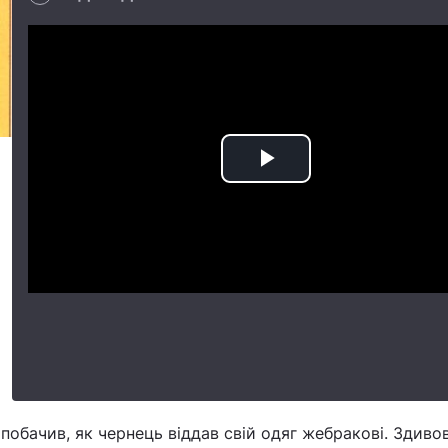
Play
Video
 побачив, як чернець віддав свій одяг жебракові. Здиво