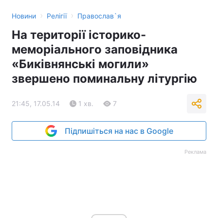
›
›
Новини
Релігії
Православ`я
На території історико-
меморіального заповідника
«Биківнянські могили»
звершено поминальну літургію
21:45, 17.05.14
1 хв.
7
Підпишіться на нас в Google
Реклама