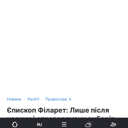
›
›
Новини
Релігії
Православ`я
Єпископ Філарет: Лише після
чесних і справедливих виборів
RU
ми можемо сподіватися, що