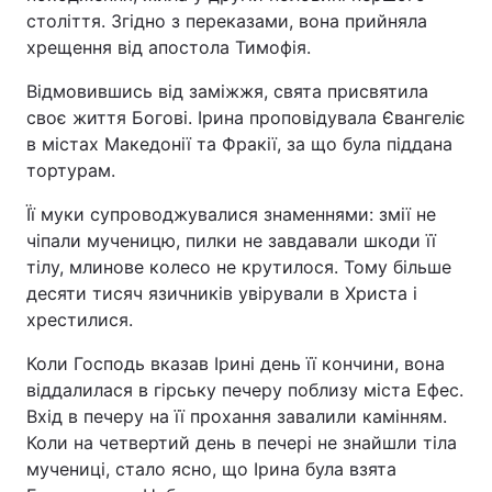
століття. Згідно з переказами, вона прийняла
Тема оформлення
хрещення від апостола Тимофія.
Відмовившись від заміжжя, свята присвятила
своє життя Богові. Ірина проповідувала Євангеліє
в містах Македонії та Фракії, за що була піддана
тортурам.
Її муки супроводжувалися знаменнями: змії не
чіпали мученицю, пилки не завдавали шкоди її
тілу, млинове колесо не крутилося. Тому більше
десяти тисяч язичників увірували в Христа і
хрестилися.
Коли Господь вказав Ірині день її кончини, вона
віддалилася в гірську печеру поблизу міста Ефес.
Вхід в печеру на її прохання завалили камінням.
Коли на четвертий день в печері не знайшли тіла
мучениці, стало ясно, що Ірина була взята