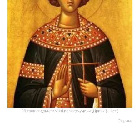
18 травня день пам'яті великомучениці Ірини (I-II ст.)
Реклама