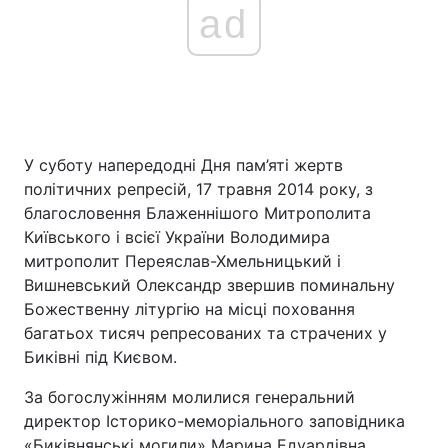
ad
У суботу напередодні Дня пам’яті жертв
політичних репресій, 17 травня 2014 року, з
благословення Блаженнішого Митрополита
Київського і всієї України Володимира
митрополит Переяслав-Хмельницький і
Вишневський Олександр звершив поминальну
Божественну літургію на місці поховання
багатьох тисяч репресованих та страчених у
Биківні під Києвом.
За богослужінням молилися генеральний
директор Історико-меморіального заповідника
«Биківнянські могили» Марина Едуардівна