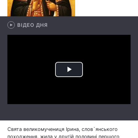
Лонгріди
ВІДЕО ДНЯ
Відео з Youtube
Статті
Інтерв'ю
Думки
Архів
Вакансії
Контакти
Play
Послуги
Video
Свята великомучениця Ірина, слов`янського
походження, жила у другій половині першого