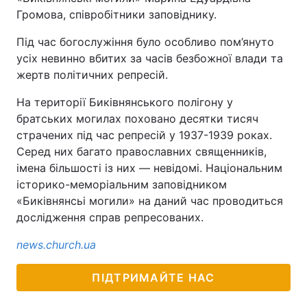
Громова, співробітники заповіднику.
Під час богослужіння було особливо пом’януто
усіх невинно вбитих за часів безбожної влади та
жертв політичних репресій.
На території Биківнянського полігону у
братських могилах поховано десятки тисяч
страчених під час репресій у 1937-1939 роках.
Серед них багато православних священників,
імена більшості із них — невідомі. Національним
історико-меморіальним заповідником
«Биківнянсьі могили» на даний час проводиться
дослідження справ репресованих.
news.church.ua
ПІДТРИМАЙТЕ НАС