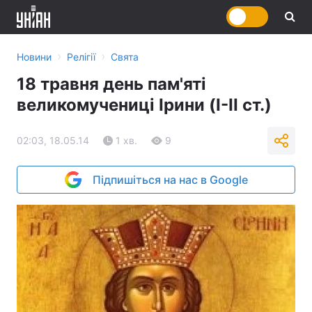
›
›
Новини
Релігії
Свята
18 травня день пам'яті
великомучениці Ірини (I-II ст.)
02:03, 18.05.14
1 хв.
9
Підпишіться на нас в Google