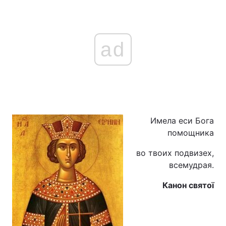
ad
Головна
Війна
Україна
Політика
Економіка
Світ
Спорт
Наука
Имела еси Богa
Техно і зв'язок
Лайт
помощника
во твоих подвизех,
Зброя
Інциденти
всемудрая.
Здоров'я
Туризм
Канон святої
Цікавинки
Погода
Екологія
Регіони