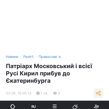
›
›
Новини
Релігії
Православ`я
Патріарх Московський і всієї
Русі Кирил прибув до
Єкатеринбурга
03:36, 16.05.13
1 хв.
0
Підпишіться на нас в Google
RU