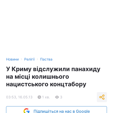
›
›
Новини
Релігії
Паства
У Криму відслужили панахиду
на місці колишнього
нацистського концтабору
03:53, 16.05.13
1 хв.
3
Підпишіться на нас в Google