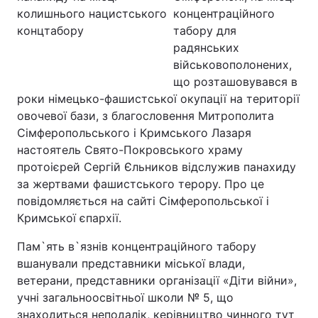
концентраційного
табору для
радянських
військовополонених,
що розташовувався в
роки німецько-фашистської окупації на території
овочевої бази, з благословення Митрополита
Сімферопольського і Кримського Лазаря
настоятель Свято-Покровського храму
протоієрей Сергій Єльников відслужив панахиду
за жертвами фашистського терору. Про це
повідомляється на сайті Сімферопольської і
Кримської єпархії.
Пам`ять в`язнів концентраційного табору
вшанували представники міської влади,
ветерани, представники організації «Діти війни»,
учні загальноосвітньої школи № 5, що
знаходиться неподалік, керівництво чинного тут