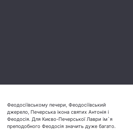
Головна
Війна
Україна
Політика
Економіка
Світ
Спорт
Наука
Техно і зв'язок
Лайт
Зброя
Інциденти
Здоров'я
Туризм
Феодосіївському печери, Феодосіївський
джерело, Печерська ікона святих Антонія і
Цікавинки
Погода
Феодосія. Для Києво-Печерської Лаври ім`я
преподобного Феодосія значить дуже багато.
Екологія
Регіони