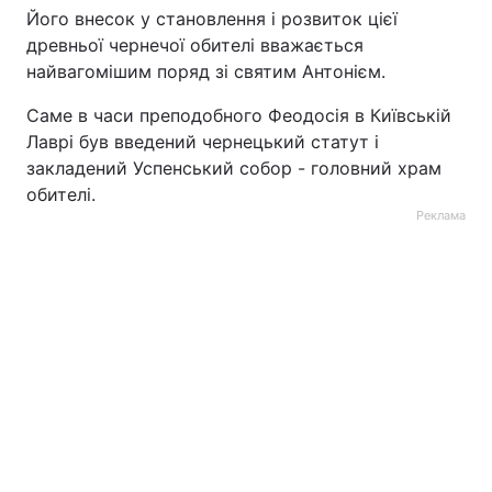
Його внесок у становлення і розвиток цієї
Лонгріди
древньої чернечої обителі вважається
найвагомішим поряд зі святим Антонієм.
Відео з Youtube
Статті
Саме в часи преподобного Феодосія в Київській
Лаврі був введений чернецький статут і
Інтерв'ю
Думки
закладений Успенський собор - головний храм
обителі.
Архів
Вакансії
Реклама
Контакти
Послуги