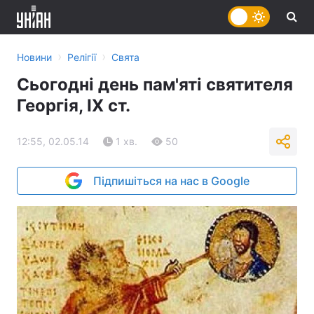
›
›
Новини
Релігії
Свята
Сьогодні день пам'яті святителя
Георгія, ІХ ст.
12:55, 02.05.14
1 хв.
50
Підпишіться на нас в Google