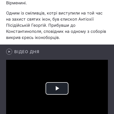
Вірменині.
Лонгріди
Одним із сміливців, котрі виступили на той час
на захист святих ікон, був єпископ Антіохії
Відео з Youtube
Статті
Пісідійській Георгій. Прибувши до
Константинополя, сповідник на одному з соборів
Інтерв'ю
Думки
викрив єресь іконоборців.
Архів
Вакансії
ВІДЕО ДНЯ
Контакти
Послуги
Play
Video