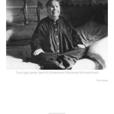
Сьогодні день пам'яті блаженної Матрони Московської
Реклама