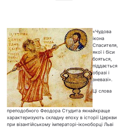
Головна
Війна
«Чудова
Україна
Політика
ікона
Спасителя,
Економіка
Світ
якої і біси
бояться,
Спорт
Наука
піддається
образі і
Техно і зв'язок
Лайт
зневазі».
Зброя
Інциденти
Ці слова
Здоров'я
Туризм
преподобного Феодора Студита якнайкраще
Цікавинки
Погода
характеризують складну епоху в історії Церкви
при візантійському імператорі-іконоборці Льві
Екологія
Регіони