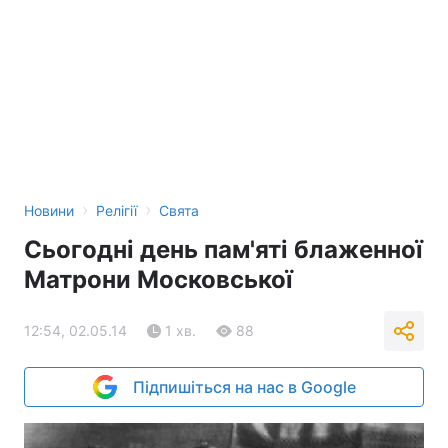
›
›
Новини
Релігії
Свята
Сьогодні день пам'яті блаженної
Матрони Московської
12:54, 02.05.14
1 хв.
88
Підпишіться на нас в Google