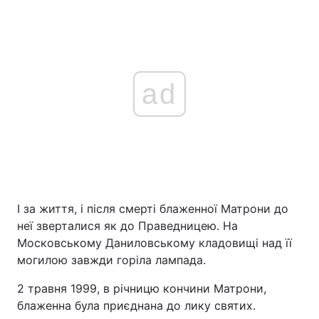
ad
І за життя, і після смерті блаженної Матрони до
неї зверталися як до Праведницею. На
Московському Даниловському кладовищі над її
могилою завжди горіла лампада.
2 травня 1999, в річницю кончини Матрони,
блаженна була приєднана до лику святих.