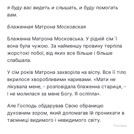
я буду вас видеть и слышать, и буду помогать
вам.
Блаженная Матрона Московская
Блаженна Матрона Московська. У рідній сім`ї
вона була чужою. За найменшу провину терпіла
жорстокі побої, від яких все більше і більше
слабшала.
У сім років Матрона захворіла на віспу. Все її тіло
вкрилося хворобливими наривами. «Мати не
лікувала мене, - розповідала блаженна стариця, -
і не молилася за мене Богу. Я осліпла».
Але Господь обдарував Свою обраницю
духовним зором, який допомагав їй проникати в
таємниці видимого і невидимого світу.
Реклама