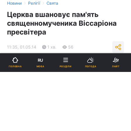
›
›
Новини
Релігії
Свята
Церква вшановує пам'ять
священномученика Віссаріона
пресвітера
11:35, 01.05.14
1 хв.
56
RU
Підпишіться на нас в Google
МОВА
ГОЛОВНА
РОЗДІЛИ
ПОГОДА
ЛАЙТ
Церква вшановує пам'ять священномученика Віссаріона
пресвітера
Реклама