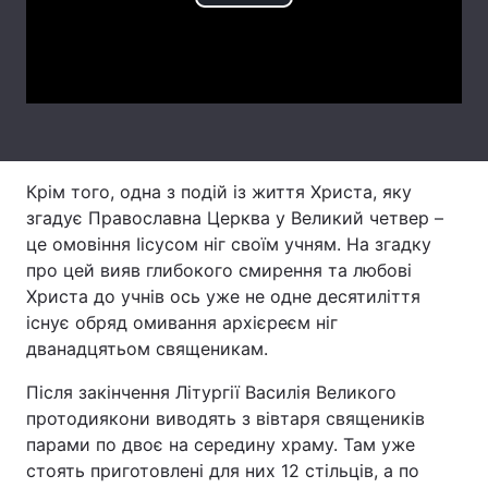
Play
Лонгріди
Video
Відео з Youtube
Статті
Інтерв'ю
Думки
Крім того, одна з подій із життя Христа, яку
Архів
Вакансії
згадує Православна Церква у Великий четвер –
це омовіння Іісусом ніг своїм учням. На згадку
Контакти
про цей вияв глибокого смирення та любові
Послуги
Христа до учнів ось уже не одне десятиліття
існує обряд омивання архієреєм ніг
дванадцятьом священикам.
Після закінчення Літургії Василія Великого
протодиякони виводять з вівтаря священиків
парами по двоє на середину храму. Там уже
стоять приготовлені для них 12 стільців, а по