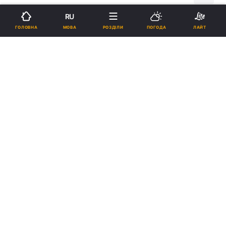
RU
Підпишіться на нас в Google
МОВА
ГОЛОВНА
РОЗДІЛИ
ПОГОДА
ЛАЙТ
Реклама
ad
У Велику суботу напередодні Світлого
Христового Воскресіння о 9.30 в ефірі Першого
національного вийде перший випуск відродженої