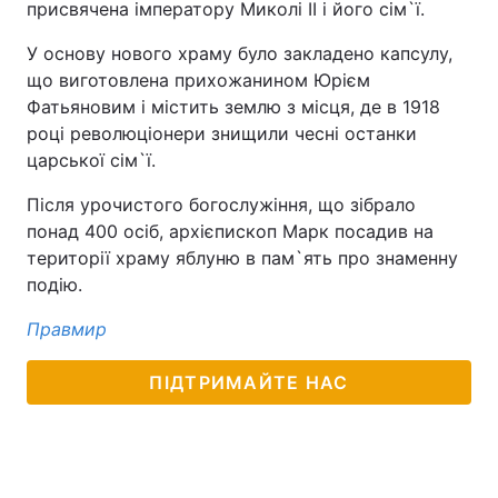
присвячена імператору Миколі II і його сім`ї.
У основу нового храму було закладено капсулу,
що виготовлена ​​прихожанином Юрієм
Фатьяновим і містить землю з місця, де в 1918
році революціонери знищили чесні останки
царської сім`ї.
Після урочистого богослужіння, що зібрало
понад 400 осіб, архієпископ Марк посадив на
території храму яблуню в пам`ять про знаменну
подію.
Правмир
ПІДТРИМАЙТЕ НАС