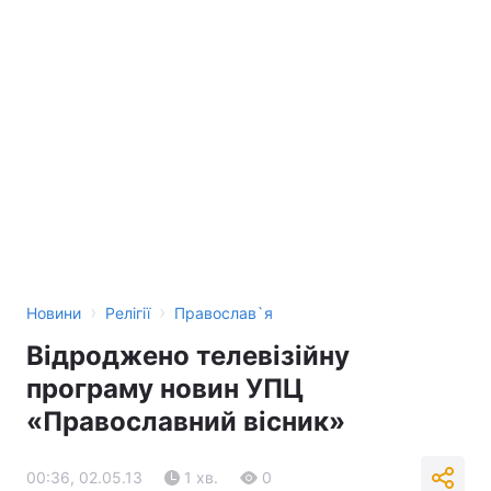
›
›
Новини
Релігії
Православ`я
Відроджено телевізійну
програму новин УПЦ
«Православний вісник»
00:36, 02.05.13
1 хв.
0