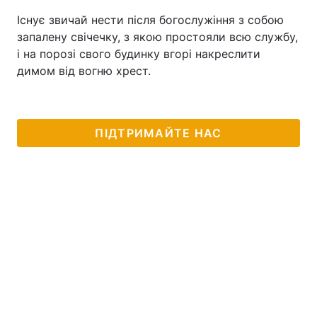
Існує звичай нести після богослужіння з собою
запалену свічечку, з якою простояли всю службу,
і на порозі свого будинку вгорі накреслити
димом від вогню хрест.
ПІДТРИМАЙТЕ НАС