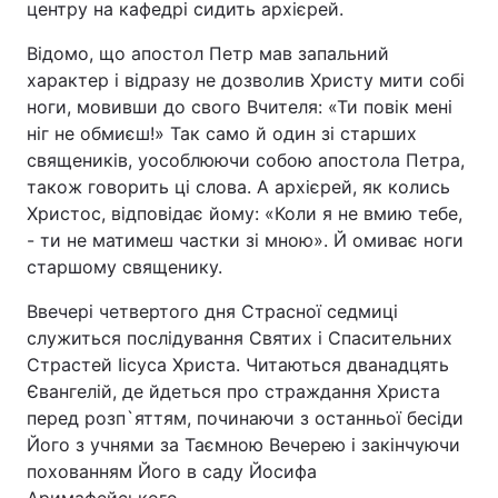
центру на кафедрі сидить архієрей.
Тема оформлення
Відомо, що апостол Петр мав запальний
характер і відразу не дозволив Христу мити собі
ноги, мовивши до свого Вчителя: «Ти повік мені
ніг не обмиєш!» Так само й один зі старших
священиків, уособлюючи собою апостола Петра,
також говорить ці слова. А архієрей, як колись
Христос, відповідає йому: «Коли я не вмию тебе,
- ти не матимеш частки зі мною». Й омиває ноги
старшому священику.
Ввечері четвертого дня Страсної седмиці
служиться послідування Святих і Спасительних
Страстей Іісуса Христа. Читаються дванадцять
Євангелій, де йдеться про страждання Христа
перед розп`яттям, починаючи з останньої бесіди
Його з учнями за Таємною Вечерею і закінчуючи
похованням Його в саду Йосифа