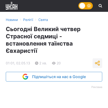
›
›
Новини
Релігії
Свята
Сьогодні Великий четвер
Страсної седмиці -
встановлення таїнства
Євхаристії
01:01, 02.05.13
2 хв.
20
Підпишіться на нас в Google
Реклама