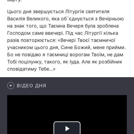
Цього дня звершується Літургія святителя
Василія Великого, яка об`єднується з Вечірньою
на знак того, що Таємна Вечеря була зроблена
Головна
Війна
Господом саме ввечері. Під час Літургії кілька
Україна
Політика
разів повторюється: «Вечері Твоєї таємничої
учасником цього дня, Сине Божий, мене прийми.
Економіка
Світ
Бо не повідаю я таємниці ворогам Твоїм, не дам
Тобі поцілунку, такого, як Іуда. Але як розбійник
Спорт
Наука
сповідатиму Тебе…»
Техно і зв'язок
Лайт
ВІДЕО ДНЯ
Зброя
Інциденти
Здоров'я
Туризм
Цікавинки
Погода
Екологія
Регіони