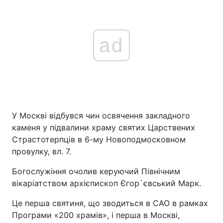
ad
У Москві відбувся чин освячення закладного
каменя у підвалини храму святих Царствених
Страстотерпців в 6-му Новоподмосковном
провулку, вл. 7.
Богослужіння очолив керуючий Північним
вікаріатством архієпископ Єгор`євський Марк.
Це перша святиня, що зводиться в САО в рамках
Програми «200 храмів», і перша в Москві,