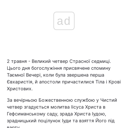
ad
2 травня - Великий четвер Страсної седмиці.
Цього дня богослужіння присвячене спомину
Таємної Вечері, коли була звершена перша
Євхаристія, й апостоли причастилися Тіла і Крові
Христових.
За вечірньою Божественною службою у Чистий
четвер згадується молитва Іісуса Христа в
Гефсиманському саду, зрада Христа Іудою,
зрадницький поцілунок Іуди та взяття Його під
варту.