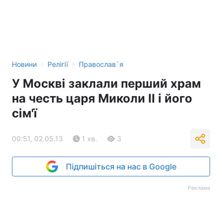
›
›
Новини
Релігії
Православ`я
У Москві заклали перший храм
на честь царя Миколи II і його
сім'ї
00:51, 02.05.13
1 хв.
3
Підпишіться на нас в Google
Реклама