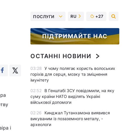
RU
+27
ПОСЛУГИ
ПІДТРИМАЙТЕ НАС
ОСТАННІ НОВИНИ
03:28
У чому полягає користь волоських
горіхів для серця, мозку та зміцнення
імунітету
02:52
В Генштабі ЗСУ повідомили, на яку
ора
суму країни НАТО виділять Україні
військової допомоги
ртву
02:26
Кинджал Тутанхамона виявився
викуваним із позаземного металу, -
археологи
іра і