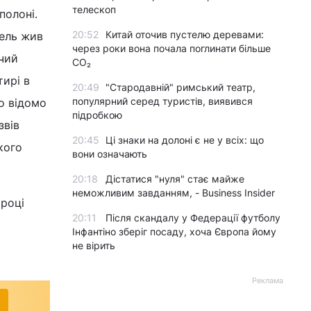
телескоп
полоні.
20:52
Китай оточив пустелю деревами:
тель жив
через роки вона почала поглинати більше
чий
CO₂
ирі в
20:49
"Стародавній" римський театр,
популярний серед туристів, виявився
о відомо
підробкою
звів
20:45
Ці знаки на долоні є не у всіх: що
кого
вони означають
20:18
Дістатися "нуля" стає майже
неможливим завданням, - Business Insider
 році
20:11
Після скандалу у Федерації футболу
Інфантіно зберіг посаду, хоча Європа йому
не вірить
Реклама