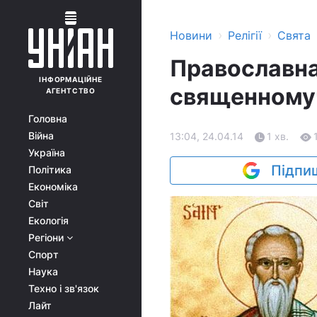
›
›
Новини
Релігії
Свята
Православна
ІНФОРМАЦІЙНЕ
священномуч
АГЕНТСТВО
Головна
Війна
13:04, 24.04.14
1 хв.
Україна
Підпиш
Політика
Економіка
Світ
Екологія
Регіони
Спорт
Наука
Техно і зв'язок
Лайт