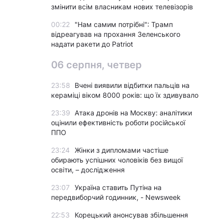
змінити всім власникам нових телевізорів
00:22
"Нам самим потрібні": Трамп
відреагував на прохання Зеленського
надати ракети до Patriot
06 серпня, четвер
23:58
Вчені виявили відбитки пальців на
кераміці віком 8000 років: що їх здивувало
23:39
Атака дронів на Москву: аналітики
оцінили ефективність роботи російської
ППО
23:24
Жінки з дипломами частіше
обирають успішних чоловіків без вищої
освіти, – дослідження
23:07
Україна ставить Путіна на
передвиборчий годинник, - Newsweek
22:53
Корецький анонсував збільшення