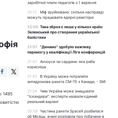
заробітної плати педагогів з 1 вересня
22:12
Міф зруйновано: скільки насправді
можуть працювати ядерні реактори
22:00
Така зброя є лише у кількох країн:
Зеленський про створення української
балістики
офія
21:57
"Динамо" здобуло важливу
перемогу у кваліфікації Ліги конференцій
21:47
Анчоуси чи сардини: яка риба
корисніша
21:42
В Україну може потрапити
антидронова ракета CM-70 з Канади, - ЗМІ
21:24
Чим Україна може знищувати
о 1495
"Іскандери": експерти назвали єдиний
реальний варіант
ьовитістю
20:58
Частина ракети SpaceX розбилася
об Місяць: вчені розповіли про побачене в