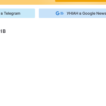
 в Telegram
УНІАН в Google New
ІВ