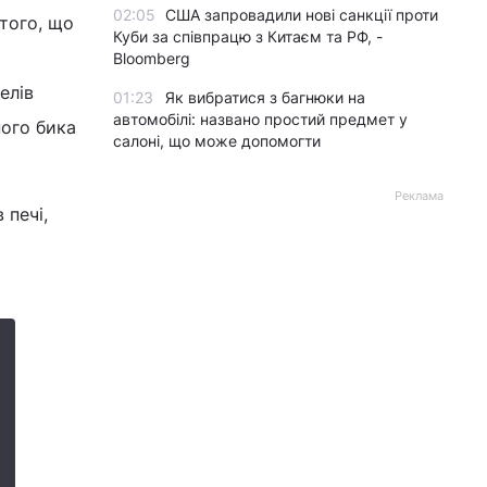
02:05
США запровадили нові санкції проти
того, що
Куби за співпрацю з Китаєм та РФ, -
Bloomberg
елів
01:23
Як вибратися з багнюки на
автомобілі: названо простий предмет у
ного бика
салоні, що може допомогти
Реклама
 печі,