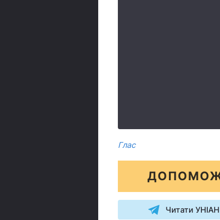
Глас
ДОПОМОЖ
Читати УНІАН