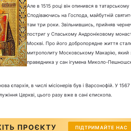
Але в 1515 році він опинився в татарському 
Сподіваючись на Господа, майбутній святи
там три роки. Звільнившись, прийняв черне
постриг у Спаському Андроніковому монаст
Москві. Про його добропорядне життя стал
митрополиту Московському Макарію, який 
праведника у сан ігумена Миколо-Пешношс
ова єпархія, в числі місіонерів був і Варсонофій. У 1567
ужіння Церкві, цього разу вже в сані єпископа.
ІТЬ ПРОЄКТУ
ПІДТРИМАЙТЕ НАС