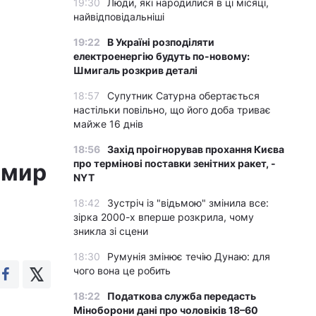
19:30
Люди, які народилися в ці місяці,
найвідповідальніші
19:22
В Україні розподіляти
електроенергію будуть по-новому:
Шмигаль розкрив деталі
18:57
Супутник Сатурна обертається
настільки повільно, що його доба триває
майже 16 днів
18:56
Захід проігнорував прохання Києва
про термінові поставки зенітних ракет, -
 мир
NYT
18:42
Зустріч із "відьмою" змінила все:
зірка 2000-х вперше розкрила, чому
зникла зі сцени
18:30
Румунія змінює течію Дунаю: для
чого вона це робить
18:22
Податкова служба передасть
Міноборони дані про чоловіків 18–60