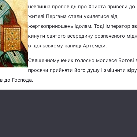
невпинна проповідь про Христа привели до 
жителі Пергама стали ухилятися від
жертвоприношень ідолам. Тоді імператор зв
кинути святого всередину розпеченого мід
в ідольському капищі Артеміди.
Священномученик голосно молився Богові в
просячи прийняти його душу і зміцнити віру
в до Господа.