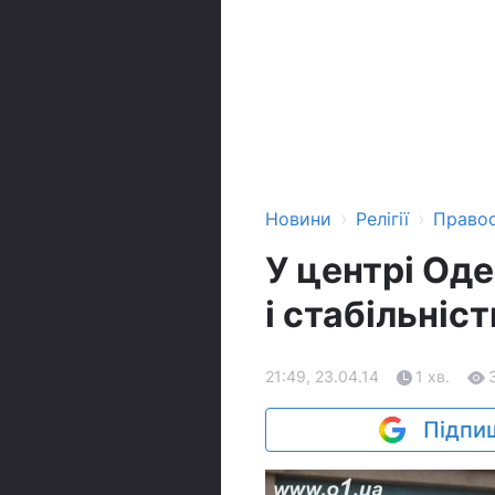
›
›
Новини
Релігії
Право
У центрі Од
і стабільніст
21:49, 23.04.14
1 хв.
Підпиш