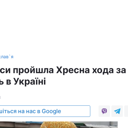
слав`я
еси пройшла Хресна хода за
ь в Україні
3
іться на нас в Google