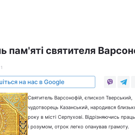
ь пам'яті святителя Варсон
11
іться на нас в Google
Святитель Варсонофій, єпископ Тверський,
чудотворець Казанський, народився близьк
року в місті Серпухові. Відрізняючись прац
і розумом, отрок легко опанував грамоту.