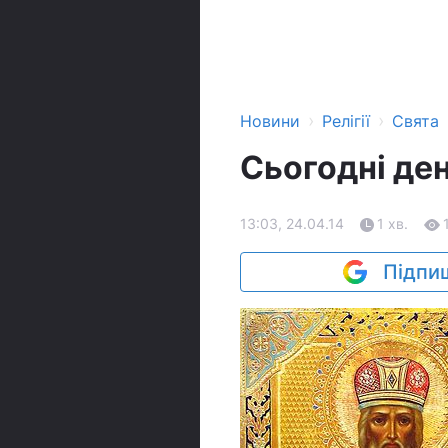
›
›
Новини
Релігії
Свята
Сьогодні ден
13:03, 24.04.14
1 хв.
Підпиш