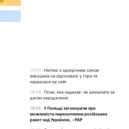
s
19:57
Нікітюк з однорічним сином
вирушила на відпочинок у гори та
нарвалася на хейт
19:54
Пісня, яка надихає: як визначити за
датою народження
19:35
У Польщі заговорили про
можливість перехоплення російських
ракет над Україною, - PAP