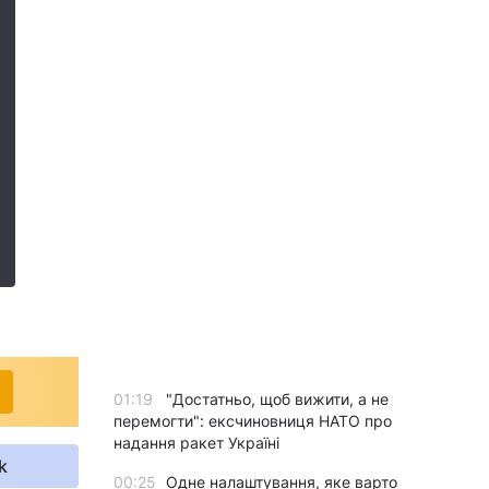
01:19
"Достатньо, щоб вижити, а не
перемогти": ексчиновниця НАТО про
надання ракет Україні
k
00:25
Одне налаштування, яке варто