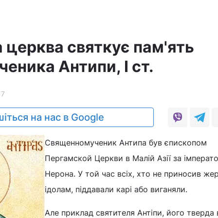
 церква святкує пам'ять
еника Антипи, I ст.
17
іться на нас в Google
Священномученик Антипа був єпископом
Пергамской Церкви в Малій Азії за імперат
Нерона. У той час всіх, хто не приносив же
ідолам, піддавали карі або виганяли.
Але приклад святителя Антіпи, його тверда в