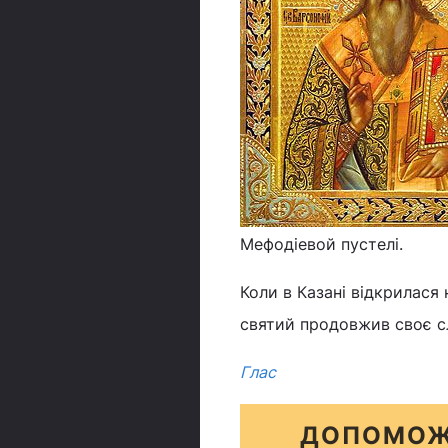
Мефодіевой пустелі.
Коли в Казані відкрилася н
святий продовжив своє сл
Глас
ДОПОМОЖ