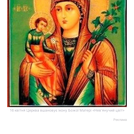
16 квітня Церква вшановує ікону Божої Матері «Нев'янучий цвіт»
Реклама