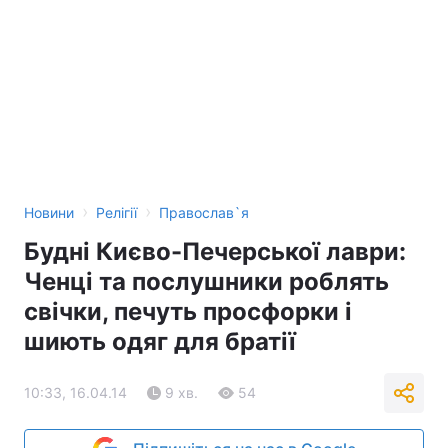
›
›
Новини
Релігії
Православ`я
Будні Києво-Печерської лаври:
Ченці та послушники роблять
свічки, печуть просфорки і
шиють одяг для братії
10:33, 16.04.14
9 хв.
54