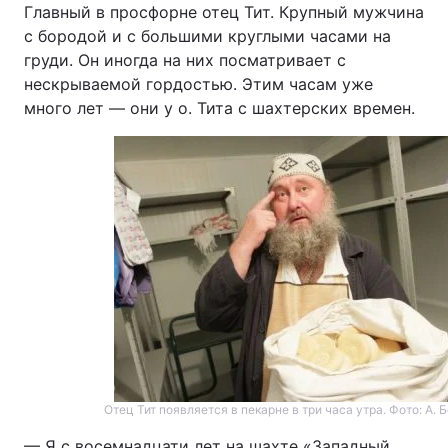
Главный в просфорне отец Тит. Крупный мужчина
с бородой и с большими круглыми часами на
груди. Он иногда на них посматривает с
нескрываемой гордостью. Этим часам уже
много лет — они у о. Тита с шахтерских времен.
Отец Тит появляется в пекарне в три часа утра. Фото: А. Б
— Я с восемнадцати лет на шахте «Западный