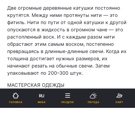
Две огромные деревянные катушки постоянно
крутятся. Между ними протянуты нити — это
фитиль. Нити по пути от одной катушки к другой
опускаются в жидкость в огромном чане — это
растопленный воск. И с каждым разом нити
обрастают этим самым воском, постепенно
превращаясь в длинные-длинные свечи. Когда их
толщина достигает нужных размеров, их
начинают резать на обычные свечи. Затем
упаковывают по 200–300 штук.
МАСТЕРСКАЯ ОДЕЖДЫ
RU
В коридоре возле входа в швейную мастерскую
МОВА
ГОЛОВНА
РОЗДІЛИ
ПОГОДА
ЛАЙТ
почтенный батюшка рассматривает себя в
зеркало — он заказал новую рясу и внимательно
ее изучает. Закройщица аккуратно поправляет
складочки. Рядом на одном из манекенов висит
красивая, расшитая серебром и золотом ряса. В