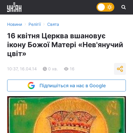
›
›
Новини
Релігії
Свята
16 квітня Церква вшановує
ікону Божої Матері «Нев'янучий
цвіт»
10:37, 16.04.14
0 хв.
16
Підпишіться на нас в Google