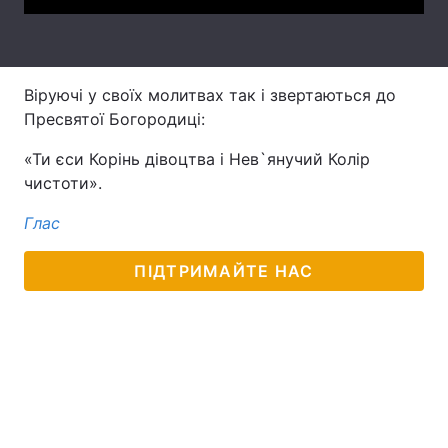
Тема оформлення
Віруючі у своїх молитвах так і звертаються до
Пресвятої Богородиці:
«Ти єси Корінь дівоцтва і Нев`янучий Колір
чистоти».
Глас
ПІДТРИМАЙТЕ НАС