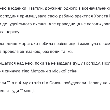
нею в юдейки Павтіли, дружини одного з воєначальникі
 Господиня примушувала свою рабиню зректися Христа 
о до іудейського вчення. Але праведниця не погоджувала
ла церкву.
осподиня жорстоко побила невільницю і замкнула в ком
 провела зв`язаною, без води та їжі.
щатися над нею, поки та не віддала душу Господу. Післ
я скинула тіло Матрони з міської стіни.
и її, а в 4-му столітті в Солуні побудували Церкву на 
сли туди її мощі.