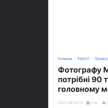
›
›
Новини
Релігії
Право
Фотографу М
потрібні 90 
головному м
23:27, 08.04.14
2 хв.