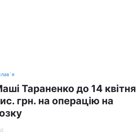
слав`я
аші Тараненко до 14 квітня
тис. грн. на операцію на
озку
32