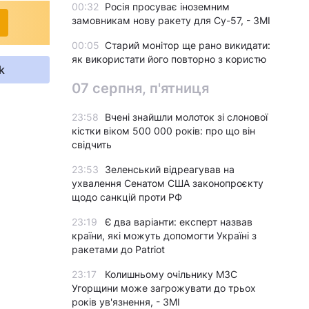
00:32
Росія просуває іноземним
замовникам нову ракету для Су-57, - ЗМІ
00:05
Старий монітор ще рано викидати:
як використати його повторно з користю
k
07 серпня, п'ятниця
23:58
Вчені знайшли молоток зі слонової
кістки віком 500 000 років: про що він
свідчить
23:53
Зеленський відреагував на
ухвалення Сенатом США законопроєкту
щодо санкцій проти РФ
23:19
Є два варіанти: експерт назвав
країни, які можуть допомогти Україні з
ракетами до Patriot
23:17
Колишньому очільнику МЗС
Угорщини може загрожувати до трьох
років ув'язнення, - ЗМІ