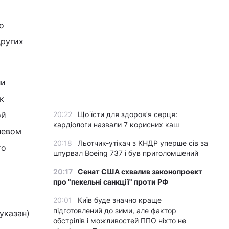
о
других
ли
к
ой
20:22
Що їсти для здоров’я серця:
кардіологи назвали 7 корисних каш
невом
20:18
Льотчик-утікач з КНДР уперше сів за
то
штурвал Boeing 737 і був приголомшений
20:17
Сенат США схвалив законопроект
про "пекельні санкції" проти РФ
20:01
Київ буде значно краще
підготовлений до зими, але фактор
указан)
обстрілів і можливостей ППО ніхто не