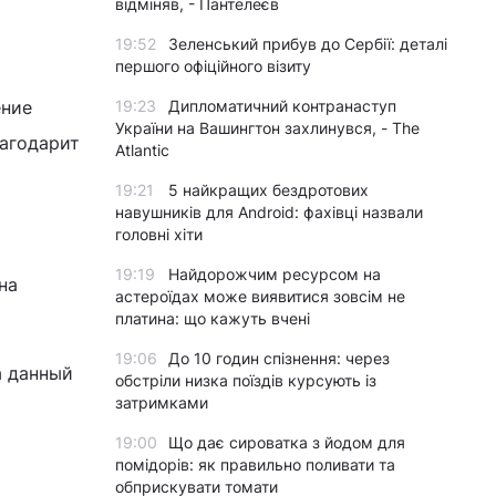
відміняв, - Пантелеєв
19:52
Зеленський прибув до Сербії: деталі
першого офіційного візиту
ение
19:23
Дипломатичний контранаступ
України на Вашингтон захлинувся, - The
лагодарит
Atlantic
19:21
5 найкращих бездротових
навушників для Android: фахівці назвали
головні хіти
19:19
Найдорожчим ресурсом на
на
астероїдах може виявитися зовсім не
платина: що кажуть вчені
19:06
До 10 годин спізнення: через
а данный
обстріли низка поїздів курсують із
затримками
19:00
Що дає сироватка з йодом для
помідорів: як правильно поливати та
обприскувати томати