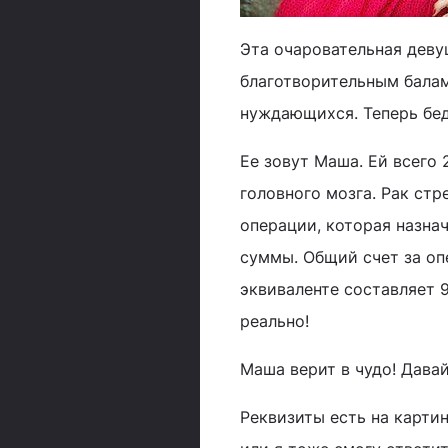
Эта очаровательная деву
благотворительным балам 
нуждающихся. Теперь бед
Ее зовут Маша. Ей всего 
головного мозга. Рак стр
операции, которая назнач
суммы. Общий счет за оп
эквиваленте составляет 9
реально!
Маша верит в чудо! Дава
Реквизиты есть на карти