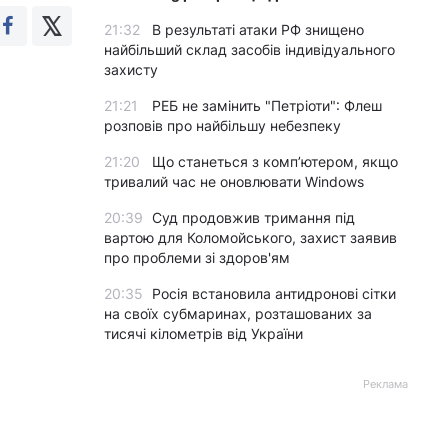
21:32
В результаті атаки РФ знищено
найбільший склад засобів індивідуального
захисту
21:21
РЕБ не замінить "Петріоти": Флеш
розповів про найбільшу небезпеку
21:20
Що станеться з комп’ютером, якщо
тривалий час не оновлювати Windows
20:39
Суд продовжив тримання під
вартою для Коломойського, захист заявив
про проблеми зі здоров'ям
20:35
Росія встановила антидронові сітки
на своїх субмаринах, розташованих за
тисячі кілометрів від України
Реклама