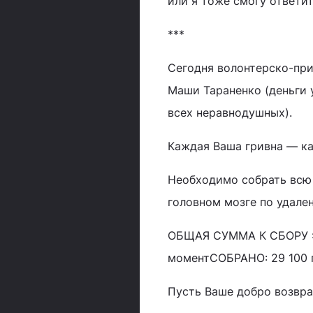
или я тоже смогу ответит
***
Сегодня волонтерско-при
Маши Тараненко (деньги 
всех неравнодушных).
Каждая Ваша гривна — ка
Необходимо собрать всю 
головном мозге по удале
ОБЩАЯ СУММА К СБОРУ : 
моментСОБРАНО: 29 100 
Пусть Ваше добро возвр