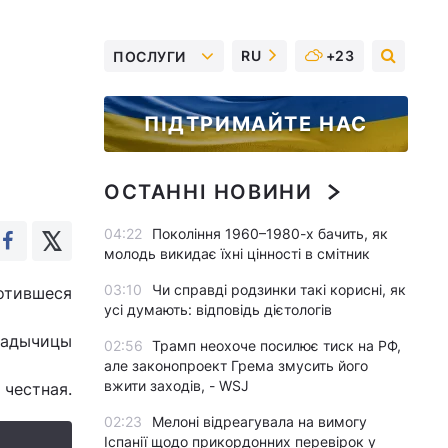
RU
+23
ПОСЛУГИ
ПІДТРИМАЙТЕ НАС
ОСТАННІ НОВИНИ
04:22
Покоління 1960–1980-х бачить, як
молодь викидає їхні цінності в смітник
03:10
Чи справді родзинки такі корисні, як
отившеся
усі думають: відповідь дієтологів
ладычицы
02:56
Трамп неохоче посилює тиск на РФ,
але законопроект Грема змусить його
вжити заходів, - WSJ
 честная.
02:23
Мелоні відреагувала на вимогу
Іспанії щодо прикордонних перевірок у