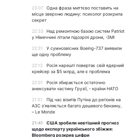
23:07
Одна фраза миттєво поставить на
місце зверхню людину: психолог розкрила
секрет
22:33
Над ремонтною базою систем Patriot
у Німеччині літали підозрілі дрони, -ЗМІ
22:31
У сумнозвісних Boeing-737 виявили
ще одну проблему
22:12
Росія нарешті повертає свій ядерний
крейсер за $5 млрд, але є проблема
22:01
Росія збирається остаточно
анексувати частину Грузії, - країни НАТО
21:51
Під час візитів Путіна до регіонів на
АЗС з’являється багато дешевого бензину,
– Le Monde
21:41
США зробили невтішний прогноз
щодо експорту українського збіжжя:
Bloomberg розкрив цифри