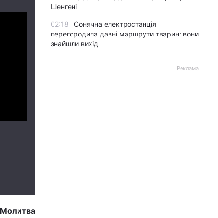
Шенгені
02:18
Сонячна електростанція
перегородила давні маршрути тварин: вони
знайшли вихід
Реклама
Молитва