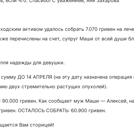
ь, если что. Спасибо! С уважением, Аня Захарова
ходским активом удалось собрать 7.070 гривен на леч
уже перечислены на счет, супруг Маши от всей души б
пля надежды для девушки.
сумму ДО 14 АПРЕЛЯ (на эту дату назначена операция 
нию двух стремительно растущих опухолей).
90.000 гривен. Как сообщает муж Маши — Алексей, н
гривен. ОСТАЛОСЬ СОБРАТЬ: 60.900 гривен.
ащается Вам сторицей!