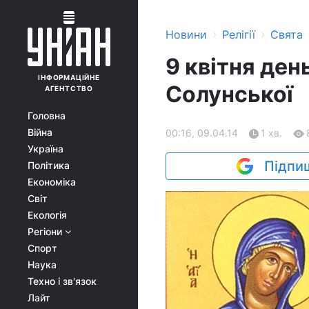
›
›
Новини
Релігії
Свята
9 квітня ден
ІНФОРМАЦІЙНЕ
Солунської
АГЕНТСТВО
Головна
Війна
00:16, 09.04.14
1 хв.
Україна
Підпиш
Політика
Економіка
Світ
Екологія
Регіони
Спорт
Наука
Техно і зв'язок
Лайт