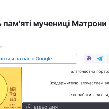
ь пам'яті мучениці Матрони
85
іться на нас в Google
Благочестно пораб
Вседержителю, злочестием в
не поработилася еси,
ВІДЕО ДНЯ