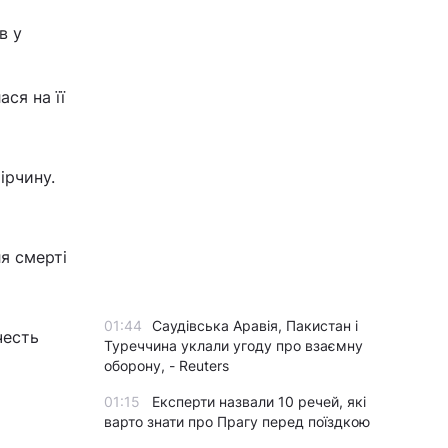
в у
і
ся на її
ірчину.
я смерті
01:44
Саудівська Аравія, Пакистан і
честь
Туреччина уклали угоду про взаємну
оборону, - Reuters
01:15
Експерти назвали 10 речей, які
варто знати про Прагу перед поїздкою