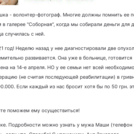
шка - волонтер-фотограф. Многие должны помнить ее п
в галерее "Соборная", когда мы собирали деньги для 
а случилась с ней.
21 год! Неделю назад у нее диагностировали две опухо
емительно развивается. Она уже в больнице, готовится 
ена на 14-е апреля. НО у ее семьи нет всей необходим
ерацию (не считая последующей реабилитации) в грив
0.000. Если каждый из нас бросит хотя бы по 50 грн. э
йте поможем ему осуществиться!
нке. Подробности можно узнать у мужа Маши (телефон 