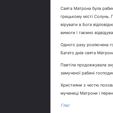
Свята Матрона була раби
грецькому місті Солунь.
вірувати в Бога відповідн
вимоги і таємно відвідува
Одного разу розлючена г
Багато днів свята Матрона
Павтіла продовжувала зну
замученої рабині господин
Християни з честю поховал
мучениці Матрони і перене
Глас