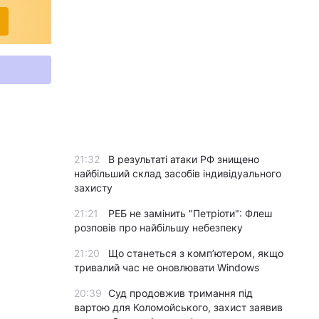
21:32
В результаті атаки РФ знищено
найбільший склад засобів індивідуального
захисту
21:21
РЕБ не замінить "Петріоти": Флеш
розповів про найбільшу небезпеку
21:20
Що станеться з комп’ютером, якщо
тривалий час не оновлювати Windows
20:39
Суд продовжив тримання під
вартою для Коломойського, захист заявив