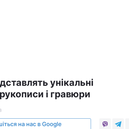
а
дставлять унікальні
 рукописи і гравюри
8
іться на нас в Google