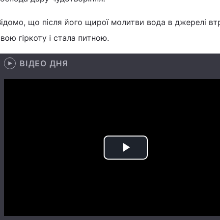
Відомо, що після його щирої молитви вода в джерелі вт
свою гіркоту і стала питною.
ВІДЕО ДНЯ
Play
Video