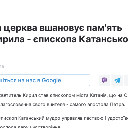
 церква вшановує пам'ять
ирила - єпископа Катансько
15
іться на нас в Google
Святитель Кирил став єпископом міста Катанія, що на Си
благословення свого вчителя - самого апостола Петра.
Єпископ Катанський мудро управляв паствою і удостоївс
Господа дару чудотворіння.