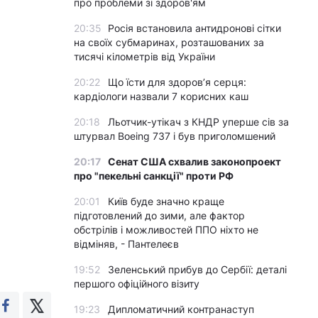
про проблеми зі здоров'ям
20:35
Росія встановила антидронові сітки
на своїх субмаринах, розташованих за
тисячі кілометрів від України
20:22
Що їсти для здоров’я серця:
кардіологи назвали 7 корисних каш
20:18
Льотчик-утікач з КНДР уперше сів за
штурвал Boeing 737 і був приголомшений
20:17
Сенат США схвалив законопроект
про "пекельні санкції" проти РФ
20:01
Київ буде значно краще
підготовлений до зими, але фактор
обстрілів і можливостей ППО ніхто не
відміняв, - Пантелеєв
19:52
Зеленський прибув до Сербії: деталі
першого офіційного візиту
19:23
Дипломатичний контранаступ