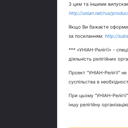
З цим та іншими випуска
http://unian.net/rus/produc
Якщо Ви бажаєте оформити
за посиланням:
http://sub
*** «УНІАН-Релігії» - спе
діяльність релігійних орг
Проект "УНІАН-Релігії" не
суспільства в необхідност
При цьому "УНІАН-Релігії
іншу релігійну організацію