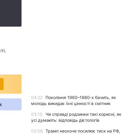
ті.
04:22
Покоління 1960–1980-х бачить, як
молодь викидає їхні цінності в смітник
k
03:10
Чи справді родзинки такі корисні, як
усі думають: відповідь дієтологів
02:56
Трамп неохоче посилює тиск на РФ,