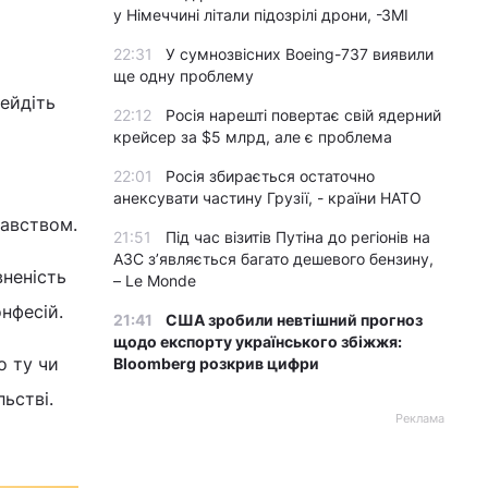
у Німеччині літали підозрілі дрони, -ЗМІ
22:31
У сумнозвісних Boeing-737 виявили
ще одну проблему
ейдіть
22:12
Росія нарешті повертає свій ядерний
крейсер за $5 млрд, але є проблема
22:01
Росія збирається остаточно
анексувати частину Грузії, - країни НАТО
давством.
21:51
Під час візитів Путіна до регіонів на
АЗС з’являється багато дешевого бензину,
вненість
– Le Monde
нфесій.
21:41
США зробили невтішний прогноз
щодо експорту українського збіжжя:
о ту чи
Bloomberg розкрив цифри
льстві.
Реклама