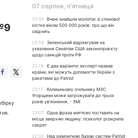
07 серпня, п'ятниця
23:58
Вчені знайшли молоток зі слонової
№9
кістки віком 500 000 років: про що він
свідчить
23:53
Зеленський відреагував на
ухвалення Сенатом США законопроєкту
щодо санкцій проти РФ
23:19
Є два варіанти: експерт назвав
країни, які можуть допомогти Україні з
ракетами до Patriot
23:17
Колишньому очільнику МЗС
Угорщини може загрожувати до трьох
років ув'язнення, - ЗМІ
обірку
тня.
23:07
Одна фраза миттєво поставить на
місце зверхню людину: психолог розкрила
секрет
22:33
Над ремонтною базою систем Patriot