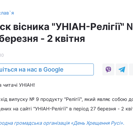
слав`я
к вісника "УНІАН-Релігії" 
березня - 2 квітня
10
іться на нас в Google
 читачі УНІАН!
ід випуску № 9 продукту "Релігії", який являє собою д
ених на сайті "УНІАН-Релігії" в період 27 березня - 2 кві
одна громадська організація «День Хрещення Русі».