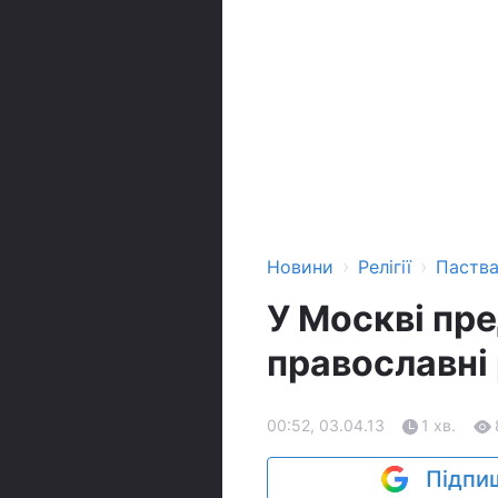
›
›
Новини
Релігії
Паств
У Москві пре
православні
00:52, 03.04.13
1 хв.
Підпиш