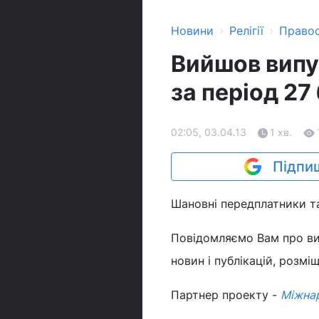
›
›
Новини
Релігії
Право
Вийшов випус
за період 27 
02:05, 03.04.13
1 хв.
Підпиш
Шановні передплатники та
Повідомляємо Вам про вих
новин і публікацій, розміщ
Партнер проекту -
Міжнар