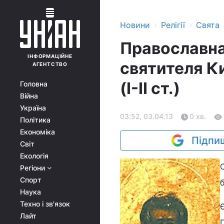
›
›
Новини
Релігії
Свята
Православна
ІНФОРМАЦІЙНЕ
святителя К
АГЕНТСТВО
(I-II ст.)
Головна
Війна
Україна
03:52, 03.04.13
0 хв.
Політика
Економіка
Підпиш
Світ
Екологія
Регіони
Спорт
Наука
Техно і зв'язок
Лайт