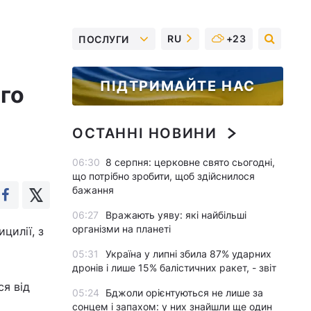
RU
+23
ПОСЛУГИ
ПІДТРИМАЙТЕ НАС
го
ОСТАННІ НОВИНИ
06:30
8 серпня: церковне свято сьогодні,
що потрібно зробити, щоб здійснилося
бажання
06:27
Вражають уяву: які найбільші
організми на планеті
цилії, з
05:31
Україна у липні збила 87% ударних
дронів і лише 15% балістичних ракет, - звіт
я від
05:24
Бджоли орієнтуються не лише за
сонцем і запахом: у них знайшли ще один