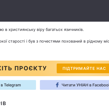
ю в християнську віру багатьох язичників.
кої старості і був з почестями похований в рідному міс
ІТЬ ПРОЄКТУ
ПІДТРИМАЙТЕ НАС
 в Telegram
Читати УНІАН в Faceboo
ІВ