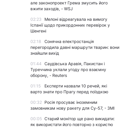
але законопроект Грема змусить його
вжити заходів, - WSJ
02:23
Мелоні відреагувала на вимогу
Іспанії щодо прикордонних перевірок у
Шенгені
02:18
Сонячна електростанція
перегородила давні маршрути тварин: вони
знайшли вихід
01:44
Саудівська Аравія, Пакистан і
Туреччина уклали угоду про взаємну
оборону, - Reuters
01:15
Експерти назвали 10 речей, які
варто знати про Прагу перед поїздкою
00:32
Росія просуває іноземним
замовникам нову ракету для Су-57, - ЗМІ
00:05
Старий монітор ще рано викидати:
як використати його повторно з користю