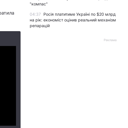
"компас"
ратила
04:37
Росія платитиме Україні по $20 млрд
на рік: економіст оцінив реальний механізм
репарацій
Реклама